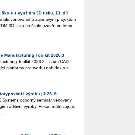
škole s využitím 3D tisku, 13. díl
i­á­lu vě­no­va­né­ho za­jí­ma­vým pro­jek­tům
­tím FDM 3D tisku na škole uza­vře­me téma
 Manufacturing Toolkit 2026.3
actu­ring Tool­kit 2026.3 – sadu CAD
jí­cí plat­for­my pro tvor­bu na­bí­dek a s...
otypování i výrobu již 26. 5.
Sys­tems od­bor­ný se­mi­nář vě­no­va­ný
o­giím adi­tiv­ní vý­ro­by. Pokud máte zájem,
 ...