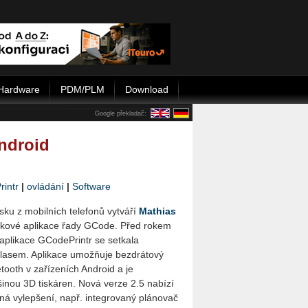
Hardware
PDM/PLM
Download
Google překladač:
Android
intr
|
ovládání
|
Software
sku z mobilních telefonů vytváří
Mathias
skové aplikace řady GCode. Před rokem
aplikace GCodePrintr se setkala
asem. Aplikace umožňuje bezdrátový
uetooth v zařízeních Android a je
šinou 3D tiskáren. Nová verze 2.5 nabízí
ná vylepšení, např. integrovaný plánovač