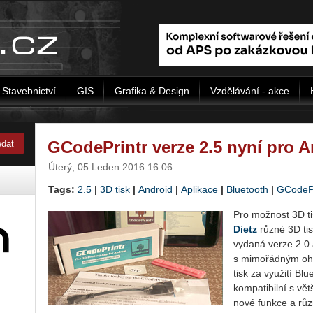
Stavebnictví
GIS
Grafika & Design
Vzdělávání - akce
GCodePrintr verze 2.5 nyní pro 
Úterý, 05 Leden 2016 16:06
Tags:
2.5
|
3D tisk
|
Android
|
Aplikace
|
Bluetooth
|
GCodePr
Pro možnost 3D ti
Dietz
různé 3D ti
vydaná verze 2.0 
s mimořádným ohl
tisk za využití Bl
kompatibilní s vět
nové funkce a růz