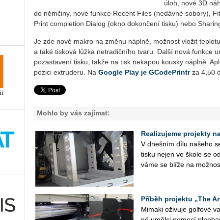
úloh, nové 3D náh
do němčiny, nové funkce Recent Files (nedávné sobory), Fit 
Print completion Dialog (okno dokončení tisku) nebo Sharing
Je zde nové makro na změnu náplně, možnost vložit teplotu
a také tisková lůžka netradičního tvaru. Další nová funkc
pozastavení tisku, takže na tisk nekapou kousky náplně. Ap
pozici extruderu. Na
Google Play je GCodePrintr
za 4,50 d
Mohlo by vás zajímat:
Realizujeme projekty na 
V dneš­ním dílu na­še­ho se­r
tisku nejen ve škole se od
vá­me se blíže na mož­nos­
Příběh projektu „The Ar
Mi­ma­ki oži­vu­je gol­fo­vé
né uměl­ci po­mo­cí pl­no­ba