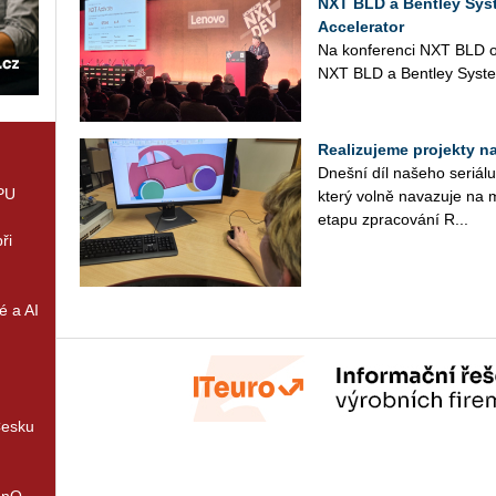
NXT BLD a Bentley Sys
Accelerator
Na kon­fe­ren­ci NXT BLD ozná
NXT BLD a Bent­ley Sys­t
Realizujeme projekty na 
Dneš­ní díl na­še­ho se­ri­á­
GPU
který volně na­va­zu­je na m
etapu zpra­co­vá­ní R...
ři
é a AI
Česku
enQ