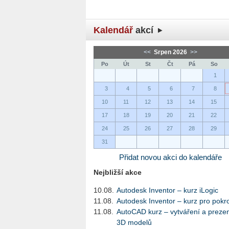
Kalendář
akcí
<<
Srpen 2026
>>
Po
Út
St
Čt
Pá
So
1
3
4
5
6
7
8
10
11
12
13
14
15
17
18
19
20
21
22
24
25
26
27
28
29
31
Přidat novou akci do kalendáře
Nejbližší akce
10.08.
Autodesk Inventor – kurz iLogic
11.08.
Autodesk Inventor – kurz pro pokro
11.08.
AutoCAD kurz – vytváření a preze
3D modelů