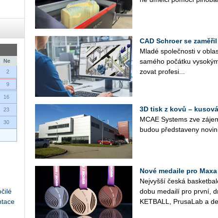
CAD Schroer se zaměřil
Mladé spo­leč­nos­ti v ob­las­
sa­mé­ho po­čát­ku vy­so­kým
Ne
zo­vat pro­fe­si­...
2
9
16
3D tisk z kovů – kusová
23
MCAE Sys­tems zve zá­jem­
30
budou před­sta­ve­ny no­vin
Nové medaile pro Maxa
Nej­vyš­ší česká bas­ket­ba
čilé
do­bu me­dai­lí pro první, 
ntace
KET­BALL, Prusa­Lab a de­