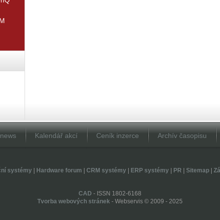
IM
Dnews
Kalendář akcí
Ceník inzerce
Archív časopisu
ční systémy
|
Hardware forum
|
CRM systémy
|
ERP systémy
|
PR
|
Sitemap
|
Zá
CAD
- ISSN 1802-6168
Tvorba webových stránek
- Webservis © 2009 - 2025