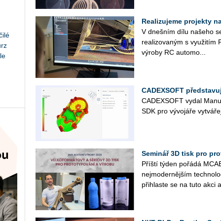
Realizujeme projekty na 
V dneš­ním dílu na­še­ho se­r
ilé
re­a­li­zo­va­ným s vy­u­ži
urz
vý­ro­by RC au­to­mo­...
le
CADEXSOFT představuje
CAD­EX­SOFT vydal Ma­nu­f
SDK pro vý­vo­já­ře vy­tvá­ře­
Seminář 3D tisk pro prot
Příští týden po­řá­dá MCAE 
nej­mo­der­něj­ším tech­no­l
při­hlas­te se na tuto akci a