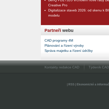
Creative Pro
Digitalizace staveb 2026: od skenu k B
modelu
Partneři
webu
CAD programy 4M
Plánování a řízení výroby
Správa majetku a řízení údržby
Kontakty redakce CAD
Týdeník CA
|
RSS
|
Ekonomické a informa