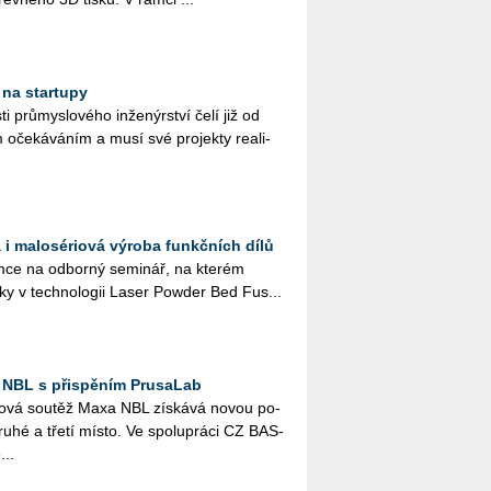
 na startupy
ti prů­mys­lo­vé­ho in­že­nýr­ství čelí již od
 oče­ká­vá­ním a musí své pro­jek­ty re­a­li­
 i malosériová výroba funkčních dílů
ce na od­bor­ný se­mi­nář, na kte­rém
­ky v tech­no­lo­gii Laser Pow­der Bed Fus...
 NBL s přispěním PrusaLab
­lo­vá sou­těž Maxa NBL zís­ká­vá novou po­
druhé a třetí místo. Ve spo­lu­prá­ci CZ BAS­
...