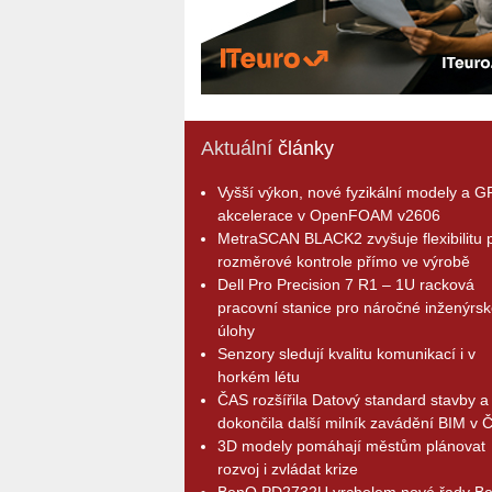
Aktuální
články
Vyšší výkon, nové fyzikální modely a 
akcelerace v OpenFOAM v2606
MetraSCAN BLACK2 zvyšuje flexibilitu p
rozměrové kontrole přímo ve výrobě
Dell Pro Precision 7 R1 – 1U racková
pracovní stanice pro náročné inženýrsk
úlohy
Senzory sledují kvalitu komunikací i v
horkém létu
ČAS rozšířila Datový standard stavby a
dokončila další milník zavádění BIM v 
3D modely pomáhají městům plánovat
rozvoj i zvládat krize
BenQ PD2732U vrcholem nové řady B