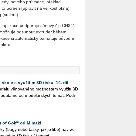
ledy, nového průvodce, překlad
to Screen (upravit na velikost okna),
 (sdílení).
, aplikace podporuje sériový čip CH341,
e umožňuje odsunout extruder během
likace si automaticky pamatuje původní
olaru.
škole s využitím 3D tisku, 14. díl
i­á­lu vě­no­va­né­ho mož­nos­tem vy­u­ži­tí 3D
­pou­tá­me od mo­de­lář­ských témat. Po­dí­
...
t of Golf“ od Mimaki
 vaky (bagy nebo tašky, jak je libo) na­vr­že­
­rev­né­ho 3D tisku. V rámci ...