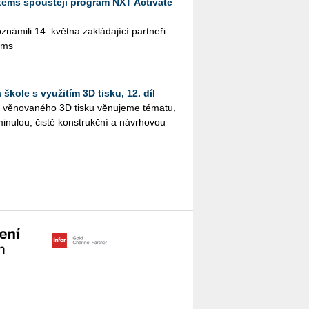
tems spouštějí program NXT Activate
­mi­li 14. květ­na za­klá­da­jí­cí part­ne­ři
ems
škole s využitím 3D tisku, 12. díl
lu vě­no­va­né­ho 3D tisku vě­nu­je­me té­ma­tu,
i­nu­lou, čistě kon­strukč­ní a ná­vr­ho­vou