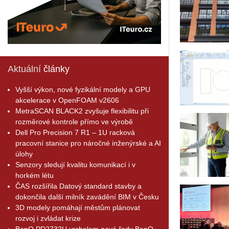
Aktuální
články
Vyšší výkon, nové fyzikální modely a GPU
akcelerace v OpenFOAM v2606
MetraSCAN BLACK2 zvyšuje flexibilitu při
rozměrové kontrole přímo ve výrobě
Dell Pro Precision 7 R1 – 1U racková
pracovní stanice pro náročné inženýrské a AI
úlohy
Senzory sledují kvalitu komunikací i v
horkém létu
ČAS rozšířila Datový standard stavby a
dokončila další milník zavádění BIM v Česku
3D modely pomáhají městům plánovat
rozvoj i zvládat krize
BenQ PD2732U vrcholem nové řady BenQ