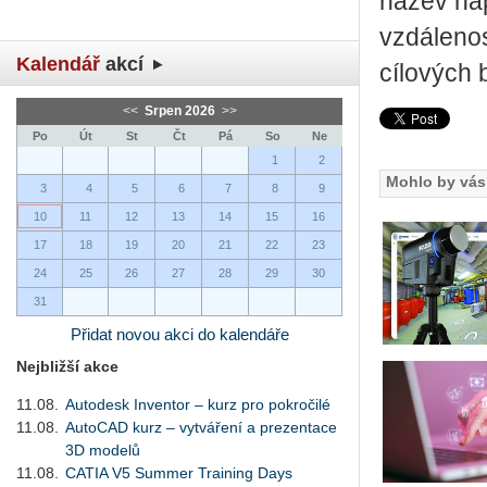
název nap
vzdáleno
Kalendář
akcí
cílových 
<<
Srpen 2026
>>
Po
Út
St
Čt
Pá
So
Ne
1
2
Mohlo by vás 
3
4
5
6
7
8
9
10
11
12
13
14
15
16
17
18
19
20
21
22
23
24
25
26
27
28
29
30
31
Přidat novou akci do kalendáře
Nejbližší akce
11.08.
Autodesk Inventor – kurz pro pokročilé
11.08.
AutoCAD kurz – vytváření a prezentace
3D modelů
11.08.
CATIA V5 Summer Training Days