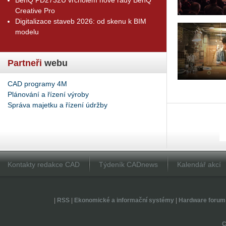
Creative Pro
Digitalizace staveb 2026: od skenu k BIM
modelu
Partneři
webu
CAD programy 4M
Plánování a řízení výroby
Správa majetku a řízení údržby
Kontakty redakce CAD
Týdeník CADnews
Kalendář akcí
|
RSS
|
Ekonomické a informační systémy
|
Hardware forum