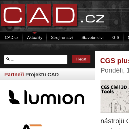
CAD.cz
Aktuality
Strojírenství
Stavebnictví
GIS
CGS plus
Pondělí,
Partneři
Projektu CAD
nástrojů 