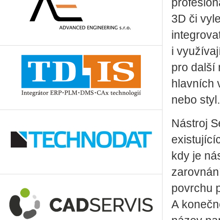
profesion
3D či vyl
integrova
i využíva
pro dalš
hlavních 
nebo styl.
Nástroj S
existujíc
kdy je ná
zarovnání
povrchu p
A konečně