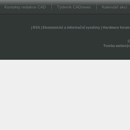
Kontakty redakce CAD
Týdeník CADnews
Kalendář akcí
|
RSS
|
Ekonomické a informační systémy
|
Hardware forum
Tvorba webovýc