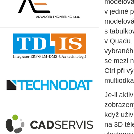
modelován
v jediné 
modelován
s tabulko
v Quadu. 
vybraného
se mezi n
Ctrl při v
multiodka
Je-li akt
zobrazen
když
uživ
na
3D tě