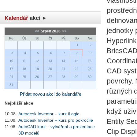
vlastnosti
prostředn
Kalendář
akcí
definova
jednotky
<<
Srpen 2026
>>
Po
Út
St
Čt
Pá
So
Ne
Hyperlink
1
2
BricsCAD
3
4
5
6
7
8
9
Coordina
10
11
12
13
14
15
16
17
18
19
20
21
22
23
CAD syst
24
25
26
27
28
29
30
povrchy.
31
různých 
Přidat novou akci do kalendáře
parametr
Nejbližší akce
když
uživ
10.08.
Autodesk Inventor – kurz iLogic
11.08.
Autodesk Inventor – kurz pro pokročilé
Entity Se
11.08.
AutoCAD kurz – vytváření a prezentace
Clip Displ
3D modelů