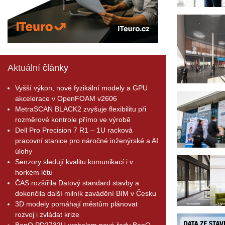
Aktuální
články
Vyšší výkon, nové fyzikální modely a GPU
akcelerace v OpenFOAM v2606
MetraSCAN BLACK2 zvyšuje flexibilitu při
rozměrové kontrole přímo ve výrobě
Dell Pro Precision 7 R1 – 1U racková
pracovní stanice pro náročné inženýrské a AI
úlohy
Senzory sledují kvalitu komunikací i v
horkém létu
ČAS rozšířila Datový standard stavby a
dokončila další milník zavádění BIM v Česku
3D modely pomáhají městům plánovat
rozvoj i zvládat krize
BenQ PD2732U vrcholem nové řady BenQ