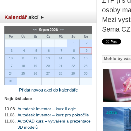
ZTP (i s 
osoby maj
Kalendář
akcí
Mezi vysta
Sema CZ 
<<
Srpen 2026
>>
Po
Út
St
Čt
Pá
So
Ne
1
2
3
4
5
6
7
8
9
Mohlo by vás 
10
11
12
13
14
15
16
17
18
19
20
21
22
23
24
25
26
27
28
29
30
31
Přidat novou akci do kalendáře
Nejbližší akce
10.08.
Autodesk Inventor – kurz iLogic
11.08.
Autodesk Inventor – kurz pro pokročilé
11.08.
AutoCAD kurz – vytváření a prezentace
3D modelů