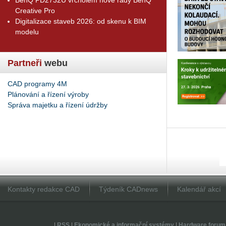
Creative Pro
Digitalizace staveb 2026: od skenu k BIM
modelu
Partneři
webu
CAD programy 4M
Plánování a řízení výroby
Správa majetku a řízení údržby
Kontakty redakce CAD
Týdeník CADnews
Kalendář akcí
|
RSS
|
Ekonomické a informační systémy
|
Hardware forum