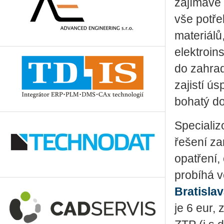
zajímavé 
vše potře
materiálů
elektroin
do zahrad
zajistí ús
bohatý d
Speciali
řešení za
opatření,
probíhá v
Bratisla
je 6 eur,