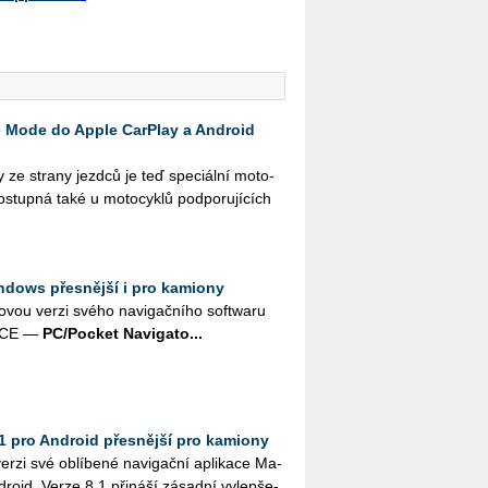
e Mode do Apple CarPlay a Android
 ze stra­ny jezd­ců je teď spe­ci­ál­ní mo­to­
o­stup­ná také u mo­to­cy­klů pod­po­ru­jí­cích
ndows přesnější i pro kamiony
ovou verzi svého na­vi­gač­ní­ho soft­wa­ru
s CE —
PC/Po­cket Na­vi­ga­to...
1 pro Android přesnější pro kamiony
zi své ob­lí­be­né na­vi­gač­ní apli­ka­ce Ma­
dro­id. Verze 8.1 při­ná­ší zá­sad­ní vy­lep­še­