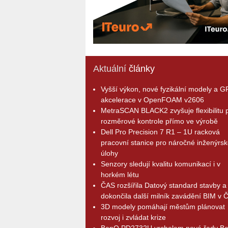
Aktuální
články
Vyšší výkon, nové fyzikální modely a 
akcelerace v OpenFOAM v2606
MetraSCAN BLACK2 zvyšuje flexibilitu p
rozměrové kontrole přímo ve výrobě
Dell Pro Precision 7 R1 – 1U racková
pracovní stanice pro náročné inženýrsk
úlohy
Senzory sledují kvalitu komunikací i v
horkém létu
ČAS rozšířila Datový standard stavby a
dokončila další milník zavádění BIM v 
3D modely pomáhají městům plánovat
rozvoj i zvládat krize
BenQ PD2732U vrcholem nové řady B