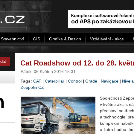
Stavebnictví
GIS
Grafika & Design
Vzdělávání - akce
Cat Roadshow od 12. do 28. květ
Pátek, 06 Květen 2016 15:31
Tags:
CAT
|
Caterpillar
|
Control
|
Grade
|
Navigace
|
Nivel
Zeppelin CZ
Společnosti Zeppe
v květnu akci s 
představí na třec
a technologie, p
komplexní nabídk
a Tatra budou té