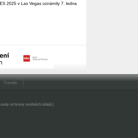
ES 2025 v Las Vegas ozná­mi­ly 7. ledna
Trends
sady ochrany osobních údajů
|