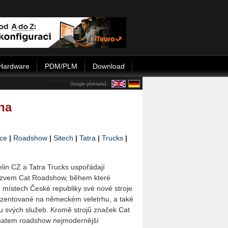
Hardware
PDM/PLM
Download
Google překladač:
na
ace
|
Roadshow
|
Sitech
|
Tatra
|
Trucks
|
lin CZ a Tatra Trucks uspořádají
názvem Cat Roadshow, během které
h místech České republiky své nové stroje
rezentované na německém veletrhu, a také
u svých služeb. Kromě strojů značek Cat
matem roadshow nejmodernější