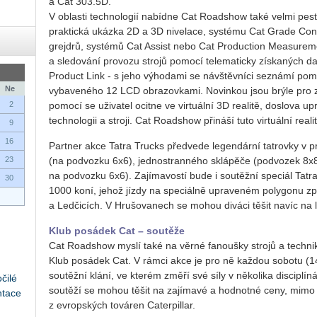
a Cat 303.5D.
V oblasti technologií nabídne Cat Roadshow také velmi pes
praktická ukázka 2D a 3D nivelace, systému Cat Grade Contr
grejdrů, systémů Cat Assist nebo Cat Production Measureme
a sledování provozu strojů pomocí telematicky získaných dat
Product Link - s jeho výhodami se návštěvníci seznámí pomo
Ne
vybaveného 12 LCD obrazovkami. Novinkou jsou brýle pro zobr
2
pomocí se uživatel ocitne ve virtuální 3D realitě, doslova 
technologii a stroji. Cat Roadshow přináší tuto virtuální reali
9
16
Partner akce Tatra Trucks předvede legendární tatrovky v 
23
(na podvozku 6x6), jednostranného sklápěče (podvozek 8x8)
na podvozku 6x6). Zajímavostí bude i soutěžní speciál Tat
30
1000 koní, jehož jízdy na speciálně upraveném polygonu z
a Ledčicích. V Hrušovanech se mohou diváci těšit navíc na 
Klub posádek Cat – soutěže
Cat Roadshow myslí také na věrné fanoušky strojů a techn
Klub posádek Cat. V rámci akce je pro ně každou sobotu (14,
soutěžní klání, ve kterém změří své síly v několika disciplín
čilé
soutěží se mohou těšit na zajímavé a hodnotné ceny, mimo 
ntace
z evropských továren Caterpillar.