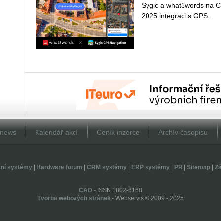
Sygic a what­3­words na C
2025 in­te­gra­ci s GPS...
Dnews
Kalendář akcí
Ceník inzerce
Archív časopisu
ční systémy
|
Hardware forum
|
CRM systémy
|
ERP systémy
|
PR
|
Sitemap
|
Zá
CAD
- ISSN 1802-6168
Tvorba webových stránek
- Webservis © 2009 - 2025