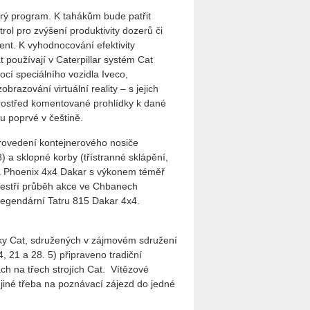
trý program. K tahákům bude patřit
ol pro zvýšení produktivity dozerů či
nt. K vyhodnocování efektivity
 používají v Caterpillar systém Cat
cí speciálního vozidla Iveco,
azování virtuální reality – s jejich
uprostřed komentované prohlídky k dané
tu poprvé v češtině.
provedení kontejnerového nosiče
 a sklopné korby (třístranné sklápění,
ra Phoenix 4x4 Dakar s výkonem téměř
pestří průběh akce ve Chbanech
legendární Tatru 815 Dakar 4x4.
iky Cat, sdružených v zájmovém sdružení
 21 a 28. 5) připraveno tradiční
ách na třech strojích Cat. Vítězové
jiné třeba na poznávací zájezd do jedné