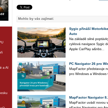
Mohlo by vás zajímat:
Sygic přináší Motorbik
Auto
Na zá­kla­dě silné po­ptáv­ky
GPU
cy­klo­vá na­vi­ga­ce Sygic d
Apple Car­Play a&nbs...
ři
PC Navigator 26 pro Wi
é a AI
Map­Fac­tor před­sta­vu­je n
pro Win­dows a Win­dow
Česku
MapFactor Navigator 8.
Ma­p­Fac­tor uvádí novou ver
p­Fac­tor Na­vi­ga­tor pro An­
enQ