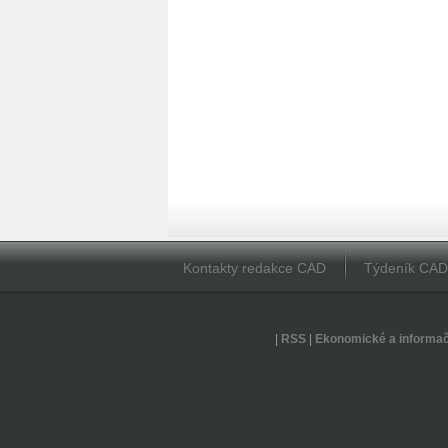
Kontakty redakce CAD
Týdeník CA
|
RSS
|
Ekonomické a informa