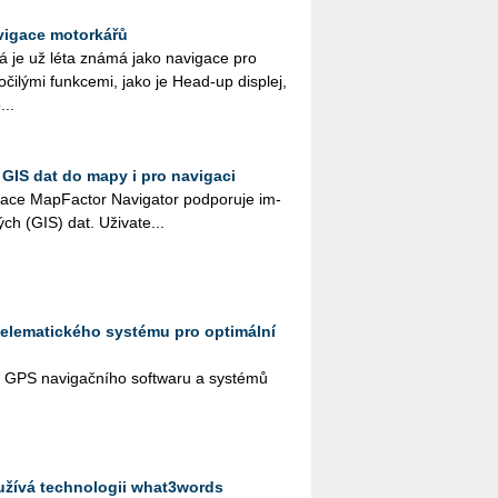
avigace motorkářů
á je už léta známá jako na­vi­ga­ce pro
ro­či­lý­mi funk­ce­mi, jako je Head-up dis­plej,
...
 GIS dat do mapy i pro navigaci
ka­ce Map­Fac­tor Na­vi­ga­tor pod­po­ru­je im­
kých (GIS) dat. Uži­va­te...
telematického systému pro optimální
ř GPS na­vi­gač­ní­ho soft­wa­ru a sys­té­mů
žívá technologii what­3­words