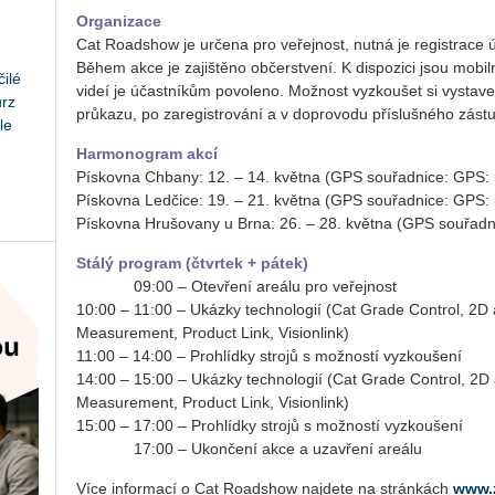
Organizace
Cat Roadshow je určena pro veřejnost, nutná je registrace
Během akce je zajištěno občerstvení. K dispozici jsou mobilní
ilé
videí je účastníkům povoleno. Možnost vyzkoušet si vystaven
urz
průkazu, po zaregistrování a v doprovodu příslušného zást
le
Harmonogram akcí
Pískovna Chbany: 12. – 14. května (GPS souřadnice: GPS:
Pískovna Ledčice: 19. – 21. května (GPS souřadnice: GPS:
Pískovna Hrušovany u Brna: 26. – 28. května (GPS souřad
Stálý program (čtvrtek + pátek)
09:00 –
09:00 – Otevření areálu pro veřejnost
10:00 – 11:00 – Ukázky technologií (Cat Grade Control, 2D a
Measurement, Product Link, Visionlink)
11:00 – 14:00 – Prohlídky strojů s možností vyzkoušení
14:00 – 15:00 – Ukázky technologií (Cat Grade Control, 2D 
Measurement, Product Link, Visionlink)
15:00 – 17:00 – Prohlídky strojů s možností vyzkoušení
17:00 –
17:00 – Ukončení akce a uzavření areálu
Více informací o Cat Roadshow najdete na stránkách
www.z