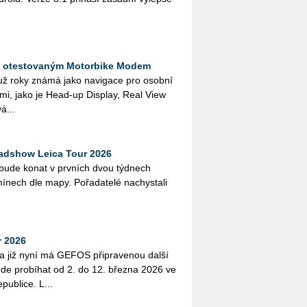
s otestovaným Motorbike Modem
 už roky známá jako na­vi­ga­ce pro osob­ní
­ce­mi, jako je Head-up Dis­play, Real View
á­...
roadshow Leica Tour 2026
bude konat v prv­ních dvou týd­nech
­nech dle mapy. Po­řa­da­te­lé na­chys­ta­li
r 2026
a již nyní má GEFOS při­pra­ve­nou další
de pro­bí­hat od 2. do 12. břez­na 2026 ve
ub­li­ce. L...