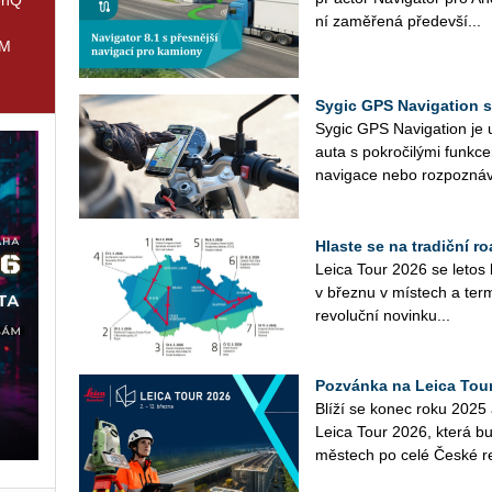
ní za­mě­ře­ná pře­de­vší...
IM
Sygic GPS Navigation 
Sygic GPS Na­vi­gati­on je
auta s po­kro­či­lý­mi funk
na­vi­ga­ce nebo roz­po­zná­v
Hlaste se na tradiční 
Leica Tour 2026 se letos 
v břez­nu v mís­tech a ter­mí
re­vo­luč­ní no­vin­ku...
Pozvánka na Leica Tou
Blíží se konec roku 2025 
Leica Tour 2026, která bu
měs­tech po celé České re­p