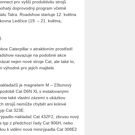
nnect pro vyšší produktivitu strojů.
 bohatý doprovodný program včetně
álu Tatra. Roadshow startuje 12. května
kovna Ledčice (19. – 21. května,
).
obce Caterpillar v atraktivním prostředí
oadshow navazuje na podobné akce
ázat nejen nové stroje Cat, ale také to,
i výhodné pro jejich majitele.
ch nakladačů je magnetem M – 23tunový
 podobě Cat D6N XL s instalovanými
show také vlastní zázemí s ukázkou
ch strojů nemůže chybět ani kolové
typ Cat 323E.
 rýpadlo-nakladač Cat 432F2, zbrusu nový
a typ z předchozí řady Cat 906H, nebo
ou k vidění nová minirýpadla Cat 308E2