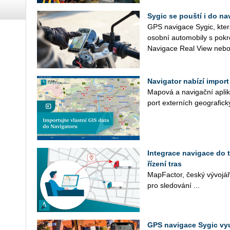
Sygic se pouští i do n
GPS na­vi­ga­ce Sygic, kter
osob­ní au­to­mo­bi­ly s po­k
Na­vi­ga­ce Real View nebo
Navigator nabízí import
Ma­po­vá a na­vi­gač­ní apli­
port ex­ter­ních ge­o­gra­fic­
Integrace navigace do 
řízení tras
Ma­p­Fac­tor, český vý­vo­já
pro sle­do­vá­ní ...
GPS navigace Sygic vyu