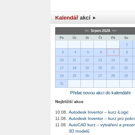
Kalendář
akcí
<<
Srpen 2026
>>
Po
Út
St
Čt
Pá
So
1
3
4
5
6
7
8
10
11
12
13
14
15
17
18
19
20
21
22
24
25
26
27
28
29
31
Přidat novou akci do kalendáře
Nejbližší akce
10.08.
Autodesk Inventor – kurz iLogic
11.08.
Autodesk Inventor – kurz pro pokro
11.08.
AutoCAD kurz – vytváření a preze
3D modelů