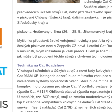
technologie Cat Co
Součástí akce je
předváděcích ukázek strojů Cat, nebo jízd dakarského speci
v pískovně Chbany (Ústecký kraj), dalšími zastávkami je pís
Středočeský kraj) a
pískovna Hrušovany u Brna (26. – 28. 5., Jihomoravský kraj
Myšlenka představit široké veřejnosti novinky z portfolia výr
českých pískoven není v Zeppelin CZ nová. Letošní Cat R
v minulosti, svým rozsahem je však předčí. Cílem je lidem uk
jak může být propojení těchto strojů s chytrými technologiem
Technika na Cat Roadshow
V kategorii středních a těžkých strojů z nové řady kolový
Cat 966M XE. Kategorie dozerů bude mít svého zástupce v
nivelačními systémy společnosti Sitech, která bude mít na 
komplexního programu pro stroje Cat. V portfoliu vystavený
rýpadlo Cat M318F. Oblíbená pásová rýpadla reprezentuje 
U menších, tzv. BCP strojů, stojí za zmínku modernizovaný
typ z kategorie kompaktních kolových nakladačů Cat 926M 
smykem řízený nakladač Cat 279D. Z nejmenších strojů bud