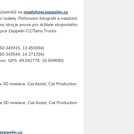
 účastníků na
roadshow.zeppelin.cz
.
 toalety. Pořizování fotografií a natáčení
ý stroj je pouze pro držitele strojnického
upce Zeppelin CZ/Tatra Trucks.
 50.349315, 13.455694)
 50.343544, 14.271334)
nice: GPS: 49.042776, 16.569690)
 3D nivelace, Cat Assist, Cat Production
a 3D nivelace, Cat Assist, Cat Production
eppelin.cz
.