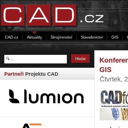
CAD.cz
Aktuality
Strojírenství
Stavebnictví
GIS
Konferen
GIS
Partneři
Projektu CAD
Čtvrtek, 