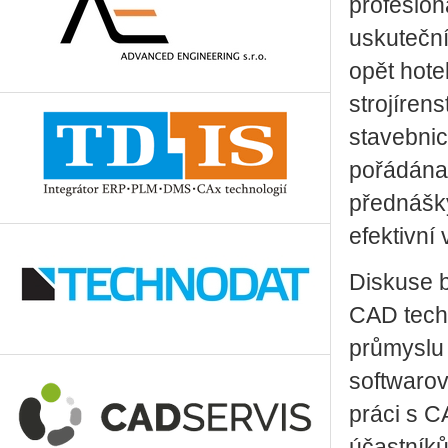
profesion
uskuteční
opět hote
strojíren
stavebnic
pořádána
přednášky
efektivní
Diskuse 
CAD techn
průmyslu 
softwarov
práci s 
účastníků