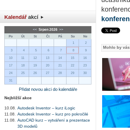
konferenc
Kalendář
akcí
konferen
<<
Srpen 2026
>>
Po
Út
St
Čt
Pá
So
Ne
1
2
Mohlo by vás 
3
4
5
6
7
8
9
10
11
12
13
14
15
16
17
18
19
20
21
22
23
24
25
26
27
28
29
30
31
Přidat novou akci do kalendáře
Nejbližší akce
10.08.
Autodesk Inventor – kurz iLogic
11.08.
Autodesk Inventor – kurz pro pokročilé
11.08.
AutoCAD kurz – vytváření a prezentace
3D modelů