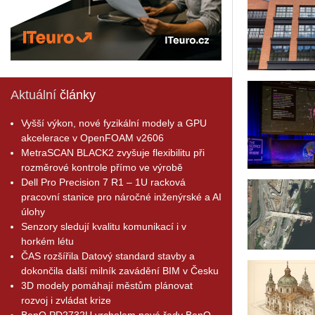
Aktuální
články
Vyšší výkon, nové fyzikální modely a GPU
akcelerace v OpenFOAM v2606
MetraSCAN BLACK2 zvyšuje flexibilitu při
rozměrové kontrole přímo ve výrobě
Dell Pro Precision 7 R1 – 1U racková
pracovní stanice pro náročné inženýrské a AI
úlohy
Senzory sledují kvalitu komunikací i v
horkém létu
ČAS rozšířila Datový standard stavby a
dokončila další milník zavádění BIM v Česku
3D modely pomáhají městům plánovat
rozvoj i zvládat krize
BenQ PD2732U vrcholem nové řady BenQ