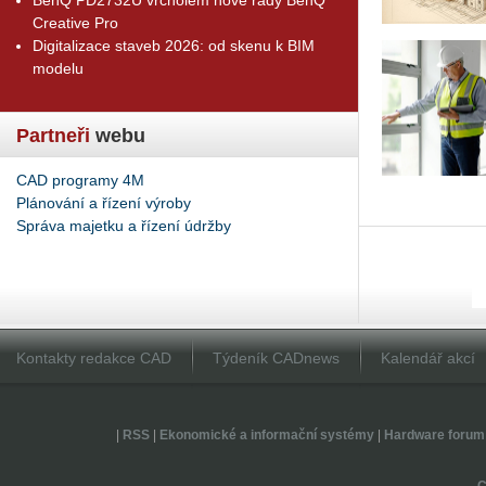
Creative Pro
Digitalizace staveb 2026: od skenu k BIM
modelu
Partneři
webu
CAD programy 4M
Plánování a řízení výroby
Správa majetku a řízení údržby
Kontakty redakce CAD
Týdeník CADnews
Kalendář akcí
|
RSS
|
Ekonomické a informační systémy
|
Hardware forum