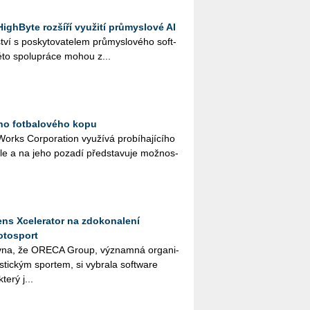
ighByte rozšíří využití průmyslové AI
ví s po­sky­to­va­te­lem prů­mys­lo­vé­ho soft­
to spo­lu­prá­ce mohou z...
ího fotbalového kopu
rks Cor­po­rati­on vy­u­ží­vá pro­bí­ha­jí­cí­ho
a­le a na jeho po­za­dí před­sta­vu­je mož­nos­
ns Xcelerator na zdokonalení
otosport
­na, že ORE­CA Group, vý­znam­ná or­ga­ni­
ris­tic­kým spor­tem, si vy­bra­la soft­ware
terý j...