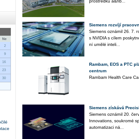
pro­střed­ků a&nb...
Siemens rozvíjí pracov
Sie­mens ozná­mil 26. 7. roz­
s NVI­DIA s cílem po­skyt­no
Ne
ní umělé in­te­li­...
2
9
16
Rambam, EOS a PTC plán
23
centrum
Rambam Health Care Cam
30
Siemens získává Precis
Sie­mens ozná­mil 20. čer­ve
In­no­vati­ons, sou­kro­mé sp
čilé
au­to­ma­ti­za­ci ná­...
ntace