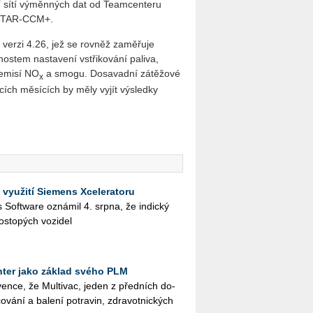
í sítí výměnných dat od Teamcenteru
 STAR-CCM+.
erzi 4.26, jež se rovněž zaměřuje
ostem nastavení vstřikování paliva,
 emisí NO
a smogu. Dosavadní zátěžové
x
ících měsících by měly vyjít výsledky
 využití Siemens Xceleratoru
ies Soft­ware ozná­mil 4. srpna, že in­dic­ký
os­to­pých vo­zi­del
ter jako základ svého PLM
en­ce, že Mul­ti­vac, jeden z před­ních do­
o­vá­ní a ba­le­ní po­tra­vin, zdra­vot­nic­kých