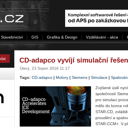
Stavebnictví
GIS
Grafika & Design
Vzdělávání - akce
CD-adapco vyvíjí simulační řešen
Úterý, 23 Srpen 2016 11:17
Tags:
CD-adapco
|
Motory
|
Siemens
|
Simulace
|
Spalován
Zvýšené úsilí nyn
společností Siem
pro simulaci proc
mělo do konce rok
STAR-CD, zvláště 
proudění a spalov
STAR-CCM+. V plá