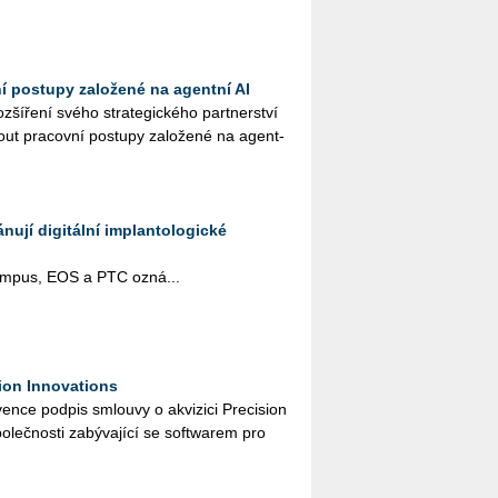
ní postupy založené na agentní AI
ší­ře­ní svého stra­te­gic­ké­ho part­ner­ství
ut pra­cov­ní po­stu­py za­lo­že­né na agent­
ují digitální implantologické
pus, EOS a PTC ozná­...
ion Innovations
n­ce pod­pis smlou­vy o akvi­zi­ci Pre­ci­si­on
o­leč­nos­ti za­bý­va­jí­cí se soft­warem pro