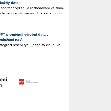
 každý dotek
ch spor­tech vy­ža­du­je roz­ho­do­vá­ní ve zlom­
­si­de nebo kon­tro­verz­ní žlutá karta mohou
FFT proměňují výrobní data v
založené na AI
te­gra­ci ře­še­ní typu „edge-to-cloud“ ve