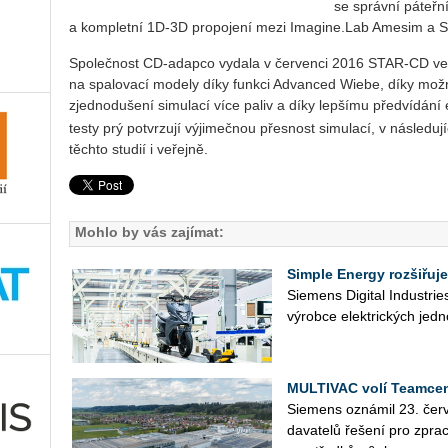
se správní páteřn
a kompletní 1D-3D propojení mezi Imagine.Lab Amesim a
Společnost CD-adapco vydala v červenci 2016 STAR-CD ve v
na spalovací modely díky funkci Advanced Wiebe, díky možn
zjednodušení simulací více paliv a díky lepšímu předvídání
testy prý potvrzují výjimečnou přesnost simulací, v následuj
těchto studií i veřejně.
Mohlo by vás zajímat:
Simple Energy rozšiřuje
Sie­mens Di­gi­tal In­du­st­r
vý­rob­ce elek­tric­kých jed­n
MULTIVAC volí Teamcen
Sie­mens ozná­mil 23. čer­v
da­va­te­lů ře­še­ní pro zpra­c