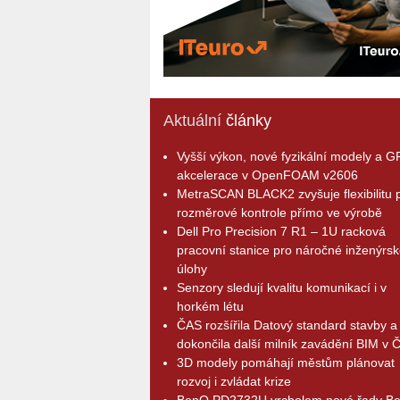
Aktuální
články
Vyšší výkon, nové fyzikální modely a 
akcelerace v OpenFOAM v2606
MetraSCAN BLACK2 zvyšuje flexibilitu p
rozměrové kontrole přímo ve výrobě
Dell Pro Precision 7 R1 – 1U racková
pracovní stanice pro náročné inženýrsk
úlohy
Senzory sledují kvalitu komunikací i v
horkém létu
ČAS rozšířila Datový standard stavby a
dokončila další milník zavádění BIM v 
3D modely pomáhají městům plánovat
rozvoj i zvládat krize
BenQ PD2732U vrcholem nové řady B