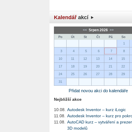
Kalendář
akcí
<<
Srpen 2026
>>
Po
Út
St
Čt
Pá
So
1
3
4
5
6
7
8
10
11
12
13
14
15
17
18
19
20
21
22
24
25
26
27
28
29
31
Přidat novou akci do kalendáře
Nejbližší akce
10.08.
Autodesk Inventor – kurz iLogic
11.08.
Autodesk Inventor – kurz pro pokro
11.08.
AutoCAD kurz – vytváření a preze
3D modelů