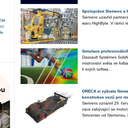
Spolupráce Siemens a H
Sie­mens uza­vřel part­ner­st
ilé
wa­ru HighBy­te. V rámci té
urz
le
Simulace profesionáln
Das­sault Sys­tè­mes So­lid­Wo
mi­s­trov­ství světa ve fot­b
ti svých soft­wa­...
ORECA si vybrala Sieme
konstrukce vozů pro m
Sie­mens ozná­mil 29. červ
za­ce za­bý­va­jí­cí se mo­to­
Sim­cen­ter od Sie­men­su, k