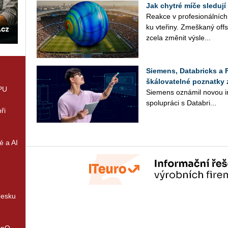
Jak chytré míče sledují
Re­ak­ce v pro­fe­si­o­nál­ní
ku vte­ři­ny. Zmeš­ka­ný off
zcela změ­nit vý­sle...
Siemens, Databricks a 
škálovatelné poznatky 
GPU
Sie­mens ozná­mil novou in­
spo­lu­prá­ci s Da­ta­b­ri...
ři
é a AI
Česku
enQ