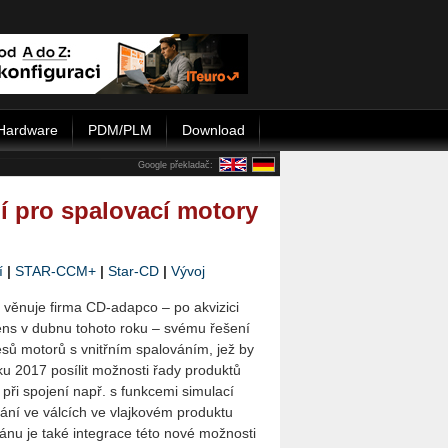
Hardware
PDM/PLM
Download
Google překladač:
í pro spalovací motory
í
|
STAR-CCM+
|
Star-CD
|
Vývoj
í věnuje firma CD-adapco – po akvizici
ens v dubnu tohoto roku – svému řešení
esů motorů s vnitřním spalováním, jež by
u 2017 posílit možnosti řady produktů
při spojení např. s funkcemi simulací
ání ve válcích ve vlajkovém produktu
nu je také integrace této nové možnosti