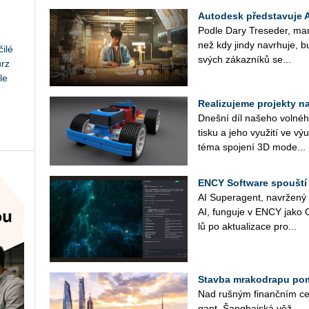
Autodesk představuje 
Podle Dary Tre­se­der, mar­ke­
než kdy jindy na­vr­hu­je, bu
ilé
svých zá­kaz­ní­ků se...
urz
le
Realizujeme projekty na 
Dneš­ní díl na­še­ho vol­né­ho
tisku a jeho vy­u­ži­tí ve v
téma spo­je­ní 3D mo­de...
ENCY Software spouští
AI Su­per­agent, na­vr­že­n
AI, fun­gu­je v ENCY jako 
lů po ak­tu­a­li­za­ce pro­...
Stavba mrakodrapu pom
Nad ruš­ným fi­nanč­ním cen
gant. Šan­ghaj­ská věž...