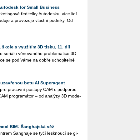
Autodesk for Small Business
tingo­vé ře­di­tel­ky Au­to­de­s­ku, více lidí
­du­je a pro­vo­zu­je vlast­ní pod­ni­ky. Od
škole s využitím 3D tisku, 11. díl
 se­ri­á­lu vě­no­va­né­ho pro­ble­ma­ti­ce 3D
ýuce se po­dí­vá­me na dobře ucho­pi­tel­né
 uzavřenou betu AI Superagent
ý pro pra­cov­ní po­stu­py CAM s pod­po­rou
CAM pro­gra­má­tor – od ana­lý­zy 3D mo­de­
ocí BIM: Šanghajská věž
­t­rem Šan­gha­je se tyčí lesk­nou­cí se gi­