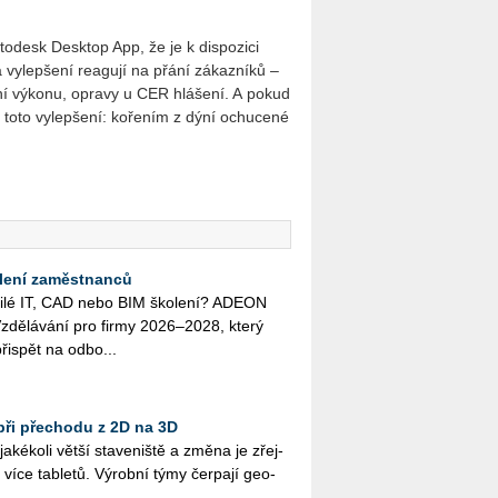
todesk Desktop App, že je k dispozici
vylepšení reagují na přání zákazníků –
ení výkonu, opravy u CER hlášení. A pokud
i toto vylepšení: kořením z dýní ochucené
lení zaměstnanců
o­či­lé IT, CAD nebo BIM ško­le­ní? ADEON
zdě­lá­vá­ní pro firmy 2026–2028, který
ři­spět na od­bo...
při přechodu z 2D na 3D
­ké­ko­li větší sta­ve­niš­tě a změna je zřej­
více table­tů. Vý­rob­ní týmy čer­pa­jí ge­o­