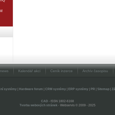
IM
Dnews
Kalendář akcí
Ceník inzerce
Archív časopisu
ční systémy
|
Hardware forum
|
CRM systémy
|
ERP systémy
|
PR
|
Sitemap
|
Zá
CAD
- ISSN 1802-6168
Tvorba webových stránek
- Webservis © 2009 - 2025