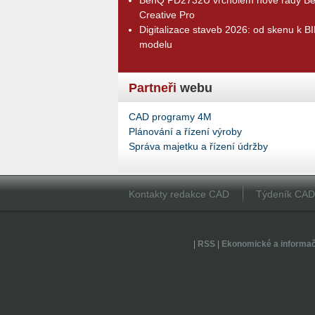
Creative Pro
Digitalizace staveb 2026: od skenu k B
modelu
Partneři
webu
CAD programy 4M
Plánování a řízení výroby
Správa majetku a řízení údržby
Kontakty redakce CAD
Týdeník CA
|
RSS
|
Ekonomické a informa