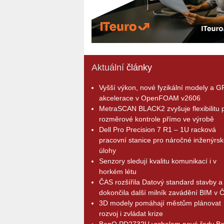
Aktuální
články
Vyšší výkon, nové fyzikální modely a 
akcelerace v OpenFOAM v2606
MetraSCAN BLACK2 zvyšuje flexibilitu p
rozměrové kontrole přímo ve výrobě
Dell Pro Precision 7 R1 – 1U racková
pracovní stanice pro náročné inženýrsk
úlohy
Senzory sledují kvalitu komunikací i v
horkém létu
ČAS rozšířila Datový standard stavby a
dokončila další milník zavádění BIM v 
3D modely pomáhají městům plánovat
rozvoj i zvládat krize
BenQ PD2732U vrcholem nové řady B