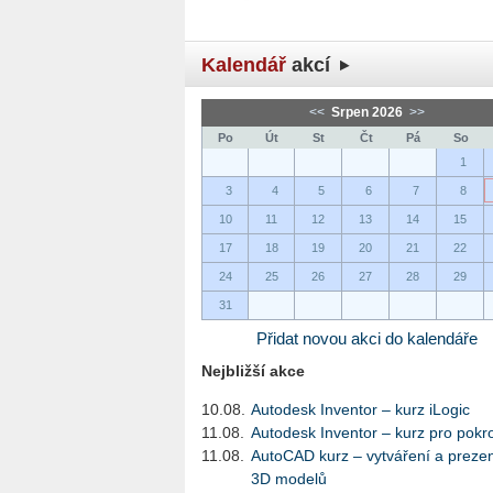
Kalendář
akcí
<<
Srpen 2026
>>
Po
Út
St
Čt
Pá
So
1
3
4
5
6
7
8
10
11
12
13
14
15
17
18
19
20
21
22
24
25
26
27
28
29
31
Přidat novou akci do kalendáře
Nejbližší akce
10.08.
Autodesk Inventor – kurz iLogic
11.08.
Autodesk Inventor – kurz pro pokro
11.08.
AutoCAD kurz – vytváření a preze
3D modelů