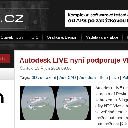
Stavebnictví
GIS
Grafika & Design
Vzdělávání - akce
Autodesk LIVE nyní podporuje 
Čtvrtek, 13 Říjen 2016 09:56
Tags:
3D zobrazení
|
AutoCAD
|
Autodesk
|
Beta
|
Live
|
Pub
Autodesk LIVE umo
z prostředí Revitu
zobrazením Stingra
díky HTC Vive a br
ve veřejné beta ver
možné stáhnout 
tuto možnost již k