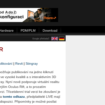
Hardware
PDM/PLM
Download
Google překladač:
VR
likování
|
Revit
|
Stingray
žňuje publikování na jedno kliknutí
 ve vysoké kvalitě a s interaktivním 3D
y. Nyní nově podporuje virtuální realitu
ýlím Oculus Rift, a to prozatím
zi. Třicetidenní trial verzi ke zkoušení je
na
tomto odkazu
, předplatitelé LIVE mají
 dispozici. Připomínky je možné posílat