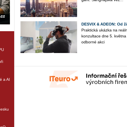
DESVIX & ADEON: Od živ
Prak­tic­ká ukáz­ka na re­ál
kon­zul­ta­ce dne 5. květ­
od­bor­né akci
GPU
ři
é a AI
Česku
enQ