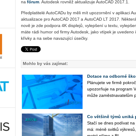
na
fórum
. Autodesk rovněž aktualizuje AutoCAD 2017.1.
Předplatitelé AutoCADu by měli mít upozornění v aplikaci Au
aktualizace pro AutoCAD 2017 a AutoCAD LT 2017. Některá 
nově je zde podpora 4K displejů, vylepšení u textu, vylepš
máte rádi humor od firmy Autodesk, jako vtípek je uvedeno 
křivky a na sebe navazující úsečky.
Mohlo by vás zajímat:
Dotace na odborné ško
Plá­nu­je­te ve firmě po­kr
upo­zorňuje na pro­gram V
může za­měst­na­va­te­lům p
Co většině týmů uniká 
Stačí se dnes po­dí­vat na ja
má: méně svit­ků vý­kre­sů, 
me­t­rii přímo z BI...