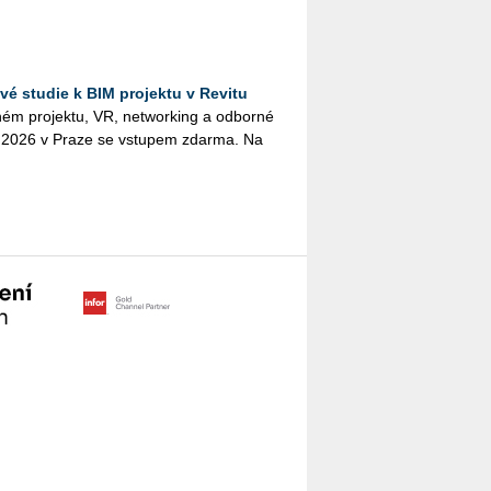
é studie k BIM projektu v Revitu
­ném pro­jek­tu, VR, ne­twor­king a od­bor­né
na 2026 v Praze se vstu­pem zdar­ma. Na