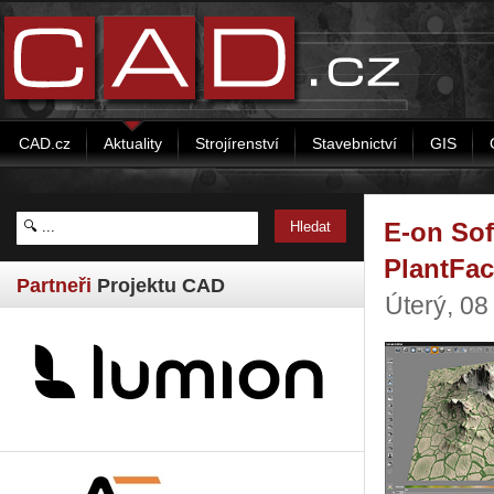
CAD.cz
Aktuality
Strojírenství
Stavebnictví
GIS
E-on Sof
PlantFac
Partneři
Projektu CAD
Úterý, 08