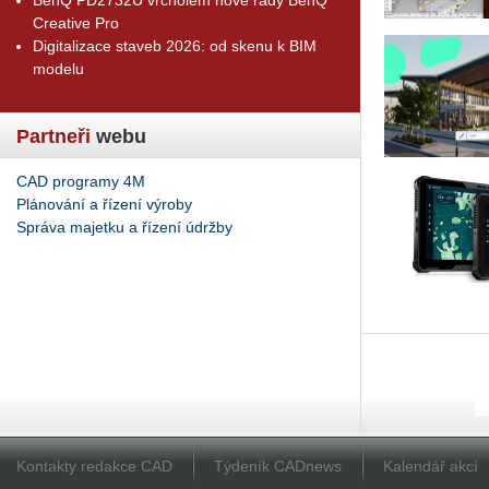
Creative Pro
Digitalizace staveb 2026: od skenu k BIM
modelu
Partneři
webu
CAD programy 4M
Plánování a řízení výroby
Správa majetku a řízení údržby
Kontakty redakce CAD
Týdeník CADnews
Kalendář akcí