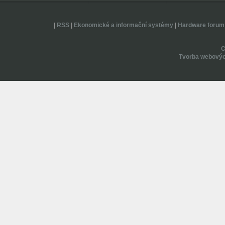
|
RSS
|
Ekonomické a informační systémy
|
Hardware forum
Tvorba webovýc