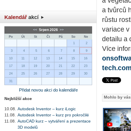
a vegetac
a tvůrců 
Kalendář
akcí
růstu ros
variace v
<<
Srpen 2026
>>
Po
Út
St
Čt
Pá
So
Ne
detailu a 
1
2
Více inf
3
4
5
6
7
8
9
onsoftw
10
11
12
13
14
15
16
17
18
19
20
21
22
23
tech.co
24
25
26
27
28
29
30
31
Přidat novou akci do kalendáře
Mohlo by vás 
Nejbližší akce
10.08.
Autodesk Inventor – kurz iLogic
11.08.
Autodesk Inventor – kurz pro pokročilé
11.08.
AutoCAD kurz – vytváření a prezentace
3D modelů