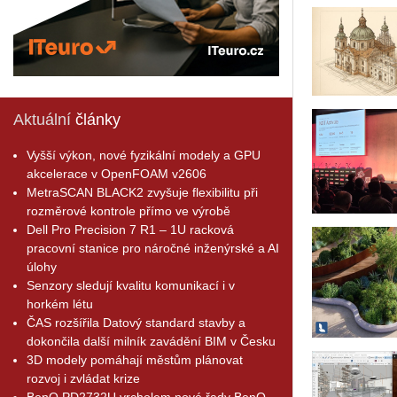
Aktuální
články
Vyšší výkon, nové fyzikální modely a GPU
akcelerace v OpenFOAM v2606
MetraSCAN BLACK2 zvyšuje flexibilitu při
rozměrové kontrole přímo ve výrobě
Dell Pro Precision 7 R1 – 1U racková
pracovní stanice pro náročné inženýrské a AI
úlohy
Senzory sledují kvalitu komunikací i v
horkém létu
ČAS rozšířila Datový standard stavby a
dokončila další milník zavádění BIM v Česku
3D modely pomáhají městům plánovat
rozvoj i zvládat krize
BenQ PD2732U vrcholem nové řady BenQ