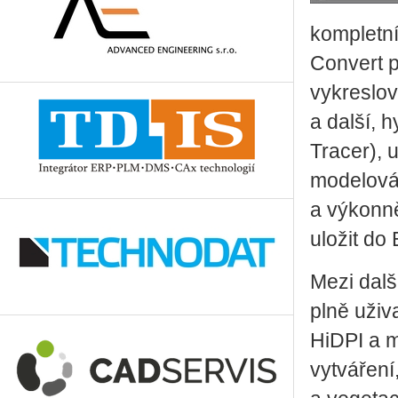
kompletn
Convert p
vykreslo
a další, 
Tracer), 
modelován
a výkonně
uložit do
Mezi další
plně uživ
HiDPI a m
vytváření