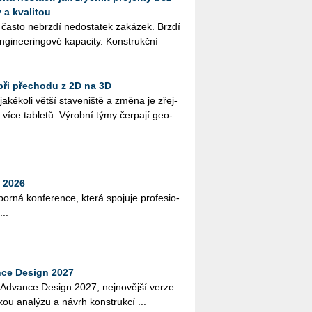
 a kvalitou
 často ne­brz­dí ne­do­sta­tek za­ká­zek. Brzdí
­gi­nee­rin­go­vé ka­pa­ci­ty. Kon­strukč­ní
při přechodu z 2D na 3D
­ké­ko­li větší sta­ve­niš­tě a změna je zřej­
více table­tů. Vý­rob­ní týmy čer­pa­jí ge­o­
 2026
bor­ná kon­fe­ren­ce, která spo­ju­je pro­fe­si­o­
...
ce Design 2027
í Advan­ce De­sign 2027, nej­no­věj­ší verze
kou ana­lý­zu a návrh kon­st­ruk­cí ...