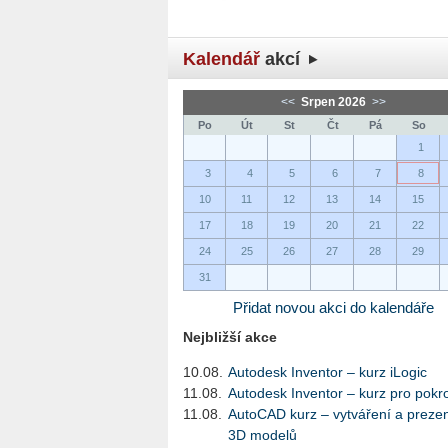
Kalendář
akcí
<<
Srpen 2026
>>
Po
Út
St
Čt
Pá
So
1
3
4
5
6
7
8
10
11
12
13
14
15
17
18
19
20
21
22
24
25
26
27
28
29
31
Přidat novou akci do kalendáře
Nejbližší akce
10.08.
Autodesk Inventor – kurz iLogic
11.08.
Autodesk Inventor – kurz pro pokro
11.08.
AutoCAD kurz – vytváření a preze
3D modelů