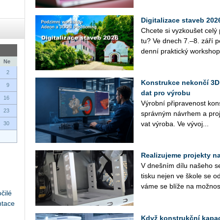
Digitalizace staveb 20
Chce­te si vy­zkou­šet cel
tu? Ve dnech 7.–8. září po­
den­ní prak­tic­ký work­shop
Ne
2
Konstrukce nekončí 3D
9
dat pro výrobu
16
Vý­rob­ní při­pra­ve­nost kon
23
správ­ným ná­vrhem a pro­je
vat vý­ro­ba. Ve vý­vo­j...
30
Realizujeme projekty na 
V dneš­ním dílu na­še­ho se­r
tisku nejen ve škole se od
vá­me se blíže na mož­nos­
čilé
ntace
Když konstrukční kapaci