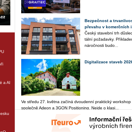
Bezpečnost a trvanlivos
převahu v komerčních i
Český sta­veb­ní trh dů­sled
tál­ní po­ža­dav­ky. Pří­kla­d
ná­roč­nos­ti bu­do­...
GPU
Digitalizace staveb 2
ři
é a AI
Ve stře­du 27. květ­na za­čí­ná dvou­den­ní prak­tic­ký workshop Di
spo­leč­ně Adeon a 3GON Po­si­ti­o­ning. Nejde o kla­si...
Česku
enQ