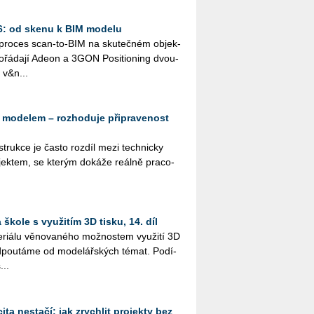
26: od skenu k BIM modelu
ý pro­ces scan-to-BIM na sku­teč­ném ob­jek­
řá­da­jí Adeon a 3GON Po­si­ti­o­ning dvou­
 v&n...
 modelem – rozhoduje připravenost
­struk­ce je často roz­díl mezi tech­nic­ky
k­tem, se kte­rým do­ká­že re­ál­ně pra­co­
škole s využitím 3D tisku, 14. díl
i­á­lu vě­no­va­né­ho mož­nos­tem vy­u­ži­tí 3D
­pou­tá­me od mo­de­lář­ských témat. Po­dí­
...
ta nestačí: jak zrychlit projekty bez