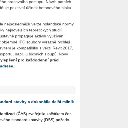
ného pracovního postupu. Návrh patních
ňuje pozitivní účinek betonového bloku
le nejposlednější verze holandské normy
y nejnovějších teoretických studií
ustavně propaguje aktivní využívání
t objemné IFC soubory výrazně rychleji
vitem je kompatibilní s verzí Revit 2017,
exportu, např. u šikmých sloupů. Nový
vylepšení pro každodenní práci
.
 adrese
.
andard stavby a dokončila další milník
r­di­za­ci (ČAS) zve­řej­ni­la za­čát­kem čer­
­to­vé­ho stan­dar­du stav­by (DSS) po­ža­do­
.