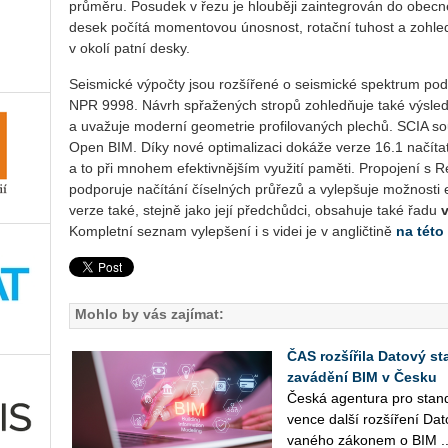
průměru. Posudek v řezu je hlouběji zaintegrován do obec
desek počítá momentovou únosnost, rotační tuhost a zohled
v okolí patní desky.
Seismické výpočty jsou rozšířené o seismické spektrum pod
NPR 9998. Návrh spřažených stropů zohledňuje také výsledk
a uvažuje moderní geometrie profilovaných plechů. SCIA so
Open BIM. Díky nové optimalizaci dokáže verze 16.1 načíta
a to při mnohem efektivnějším využití paměti. Propojení s Re
podporuje načítání číselných průřezů a vylepšuje možnosti 
verze také, stejně jako její předchůdci, obsahuje také řadu
Kompletní seznam vylepšení i s videi je v angličtině
na této
Mohlo by vás zajímat:
ČAS rozšířila Datový st
zavádění BIM v Česku
Česká agen­tu­ra pro stan­da
ven­ce další roz­ší­ře­ní Da
va­né­ho zá­ko­nem o BIM ..