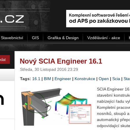
Stavebnictví
GIS
Grafika & Design
Vzdělávání - akce
Nový SCIA Engineer 16.1
Středa, 30 Listopad 2016 23:29
Tags:
16.1
|
BIM
|
Engineer
|
Konstrukce
|
Open
|
Scia
|
Sta
SCIA Engineer 16.
stavební konstruk
nabízející řadu vy
Kompletní pracov
nosníků, sloupů a
automatický přepo
odpovídající skut