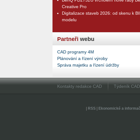
Creative Pro
Digitalizace staveb 2026: od skenu k B
modelu
Partneři
webu
CAD programy 4M
Plánování a řízení výroby
Správa majetku a řízení údržby
Kontakty redakce CAD
Týdeník CA
|
RSS
|
Ekonomické a informa