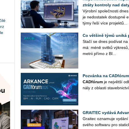
ztráty kontroly nad daty
Vý­rob­ní spo­leč­nos­ti dnes
je ne­do­sta­tek do­stup­né en
ilé
týmy řeší více pro­jek­tů...
urz
le
Co většině týmů uniká 
Stačí se dnes po­dí­vat na ja
má: méně svit­ků vý­kre­sů, 
me­t­rii přímo z BI...
Pozvánka na CADfórum
CAD­fó­rum
je nej­vět­ší od­
ná­ly z ob­las­ti sta­veb­nic­tví
GRAITEC vydává Advan
Grai­tec ozna­mu­je vy­dá­n
svého soft­wa­ru pro sta­tic­