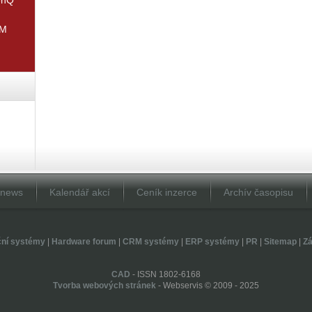
IM
Dnews
Kalendář akcí
Ceník inzerce
Archív časopisu
ční systémy
|
Hardware forum
|
CRM systémy
|
ERP systémy
|
PR
|
Sitemap
|
Zá
CAD
- ISSN 1802-6168
Tvorba webových stránek
- Webservis © 2009 - 2025