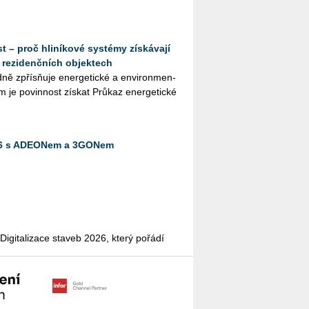
t – proč hliníkové systémy získávají
 rezidenčních objektech
­ně zpřísňuje ener­ge­tic­ké a en­vi­ron­men­
em je po­vin­nost zís­kat Prů­kaz ener­ge­tic­ké
026 s ADEONem a 3GONem
­gi­ta­li­za­ce sta­veb 2026, který po­řá­dí