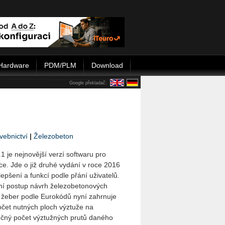
Hardware
PDM/PLM
Download
Google překladač:
vebnictví
|
Železobeton
1 je nejnovější verzí softwaru pro
ce. Jde o již druhé vydání v roce 2016
lepšení a funkcí podle přání uživatelů.
ní postup návrh železobetonových
 žeber podle Eurokódů nyní zahrnuje
čet nutných ploch výztuže na
ečný počet výztužných prutů daného