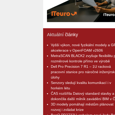
Aktuální
články
Vyšší výkon, nové fyzikální modely a 
akcelerace v OpenFOAM v2606
MetraSCAN BLACK2 zvyšuje flexibilitu p
rozměrové kontrole přímo ve výrobě
Dell Pro Precision 7 R1 – 1U racková
pracovní stanice pro náročné inženýrsk
úlohy
Senzory sledují kvalitu komunikací i v
horkém létu
ČAS rozšířila Datový standard stavby a
dokončila další milník zavádění BIM v 
3D modely pomáhají městům plánovat
rozvoj i zvládat krize
BenQ PD2732U vrcholem nové řady B