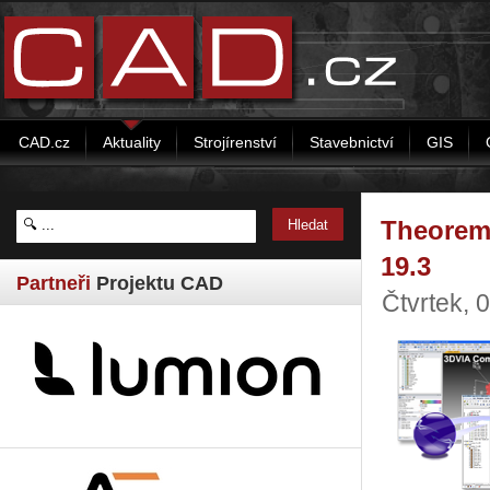
CAD.cz
Aktuality
Strojírenství
Stavebnictví
GIS
Theorem 
19.3
Partneři
Projektu CAD
Čtvrtek, 