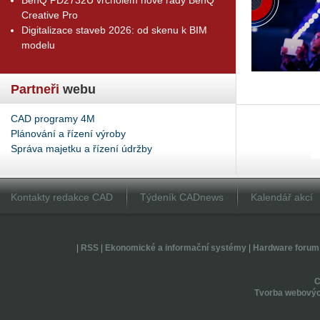
Creative Pro
Digitalizace staveb 2026: od skenu k BIM
modelu
Partneři
webu
CAD programy 4M
Plánování a řízení výroby
Správa majetku a řízení údržby
Kontakty redakce CAD
Týdeník CADnews
Kalendář akcí
|
RSS
|
Ekonomické a informační systémy
|
Hardware forum
Tvorba webovýc