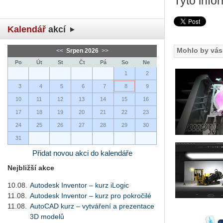
Tyto info
Kalendář
akcí
Mohlo by vás 
<<
Srpen 2026
>>
Po
Út
St
Čt
Pá
So
Ne
1
2
3
4
5
6
7
8
9
10
11
12
13
14
15
16
17
18
19
20
21
22
23
24
25
26
27
28
29
30
31
Přidat novou akci do kalendáře
Nejbližší akce
10.08.
Autodesk Inventor – kurz iLogic
11.08.
Autodesk Inventor – kurz pro pokročilé
11.08.
AutoCAD kurz – vytváření a prezentace
3D modelů