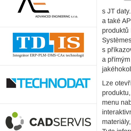
s JT daty
a také AP
produktů 
Systèmes 
s příkazo
a přímým 
jakéhokol
Lze otevř
produktu,
menu nabí
interakti
materiály,