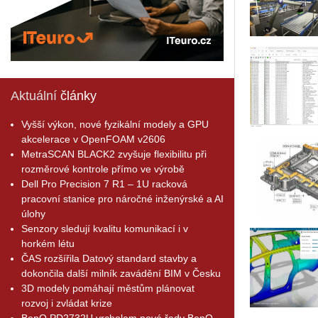
Aktuální
články
Vyšší výkon, nové fyzikální modely a GPU
akcelerace v OpenFOAM v2606
MetraSCAN BLACK2 zvyšuje flexibilitu při
rozměrové kontrole přímo ve výrobě
Dell Pro Precision 7 R1 – 1U racková
pracovní stanice pro náročné inženýrské a AI
úlohy
Senzory sledují kvalitu komunikací i v
horkém létu
ČAS rozšířila Datový standard stavby a
dokončila další milník zavádění BIM v Česku
3D modely pomáhají městům plánovat
rozvoj i zvládat krize
BenQ PD2732U vrcholem nové řady BenQ