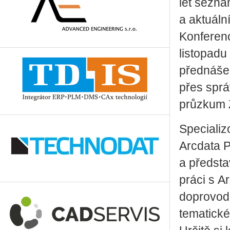
let sezna
a aktuáln
Konferenc
listopad
přednášek
přes sprá
průzkum Z
Specializ
Arcdata P
a předsta
práci s A
doprovodn
tematické