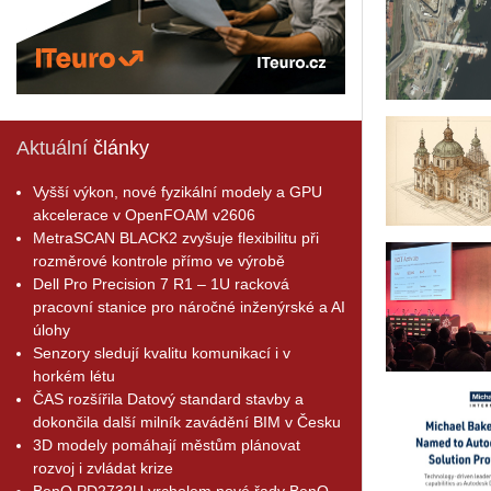
Aktuální
články
Vyšší výkon, nové fyzikální modely a GPU
akcelerace v OpenFOAM v2606
MetraSCAN BLACK2 zvyšuje flexibilitu při
rozměrové kontrole přímo ve výrobě
Dell Pro Precision 7 R1 – 1U racková
pracovní stanice pro náročné inženýrské a AI
úlohy
Senzory sledují kvalitu komunikací i v
horkém létu
ČAS rozšířila Datový standard stavby a
dokončila další milník zavádění BIM v Česku
3D modely pomáhají městům plánovat
rozvoj i zvládat krize
BenQ PD2732U vrcholem nové řady BenQ