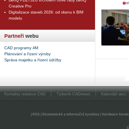
Creative Pro
Digitalizace staveb 2026: od skenu k BIM
modelu
Partneři
webu
CAD programy 4M
Plánování a řízení výroby
Správa majetku a řízení údržby
Kontakty redakce CAD
Týdeník CADnews
Kalendář akcí
|
RSS
|
Ekonomické a informační systémy
|
Hardware forum