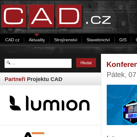
CAD.cz
Aktuality
Strojírenství
Stavebnictví
GIS
Konferen
Pátek, 0
Partneři
Projektu CAD