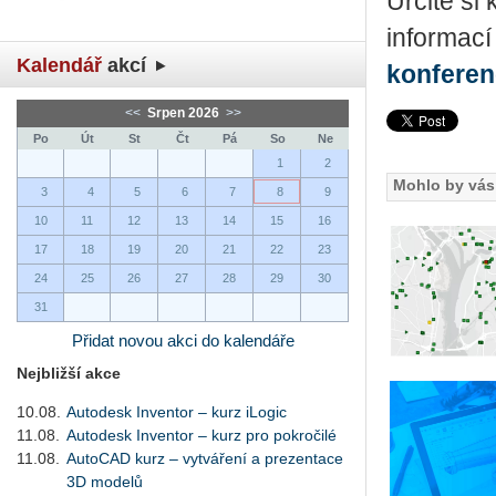
Určitě si
informací
Kalendář
akcí
konfere
<<
Srpen 2026
>>
Po
Út
St
Čt
Pá
So
Ne
1
2
Mohlo by vás 
3
4
5
6
7
8
9
10
11
12
13
14
15
16
17
18
19
20
21
22
23
24
25
26
27
28
29
30
31
Přidat novou akci do kalendáře
Nejbližší akce
10.08.
Autodesk Inventor – kurz iLogic
11.08.
Autodesk Inventor – kurz pro pokročilé
11.08.
AutoCAD kurz – vytváření a prezentace
3D modelů