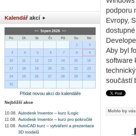
Windows 
podporu n
Kalendář
akcí
Evropy, S
dostupné
<<
Srpen 2026
>>
Po
Út
St
Čt
Pá
So
Ne
Develope
1
2
Aby byl f
3
4
5
6
7
8
9
software 
10
11
12
13
14
15
16
17
18
19
20
21
22
23
technický
24
25
26
27
28
29
30
součástí 
31
Přidat novou akci do kalendáře
Nejbližší akce
Mohlo by vás 
10.08.
Autodesk Inventor – kurz iLogic
11.08.
Autodesk Inventor – kurz pro pokročilé
11.08.
AutoCAD kurz – vytváření a prezentace
3D modelů