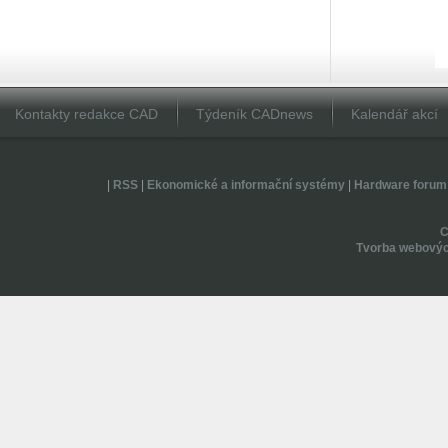
Kontakty redakce CAD
Týdeník CADnews
Kalendář akcí
|
RSS
|
Ekonomické a informační systémy
|
Hardware forum
Tvorba webovýc