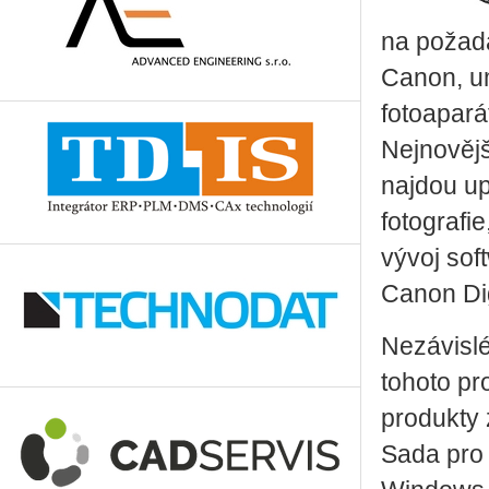
na požad
Canon, um
fotoapará
Nejnovějš
najdou up
fotografi
vývoj sof
Canon Dig
Nezávislé
tohoto pr
produkty 
Sada pro 