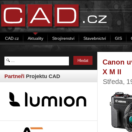
CAD.cz
Aktuality
Strojírenství
Stavebnictví
GIS
Canon uv
X M II
Partneři
Projektu CAD
Středa, 