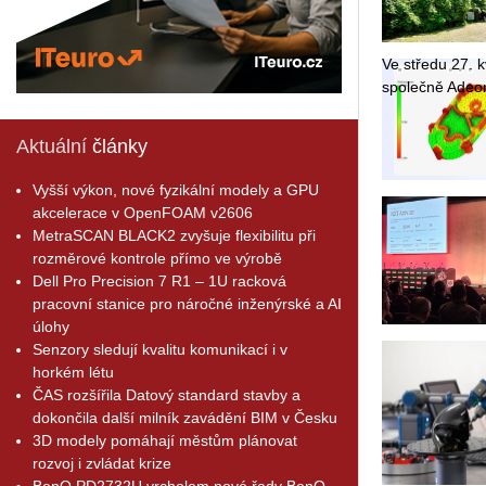
Ve stře­du 27. kv
spo­leč­ně Adeon
Aktuální
články
Vyšší výkon, nové fyzikální modely a GPU
akcelerace v OpenFOAM v2606
MetraSCAN BLACK2 zvyšuje flexibilitu při
rozměrové kontrole přímo ve výrobě
Dell Pro Precision 7 R1 – 1U racková
pracovní stanice pro náročné inženýrské a AI
úlohy
Senzory sledují kvalitu komunikací i v
horkém létu
ČAS rozšířila Datový standard stavby a
dokončila další milník zavádění BIM v Česku
3D modely pomáhají městům plánovat
rozvoj i zvládat krize
BenQ PD2732U vrcholem nové řady BenQ