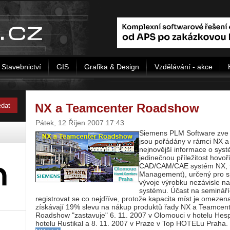
Stavebnictví
GIS
Grafika & Design
Vzdělávání - akce
NX a Teamcenter Roadshow
Pátek, 12 Říjen 2007 17:43
Siemens PLM Software zve 
jsou pořádány v rámci NX 
nejnovější informace o sys
jedinečnou příležitost hovoř
CAD/CAM/CAE systém NX, t
Management), určený pro s
vývoje výrobku nezávisle na
systému. Účast na semináříc
registrovat se co nejdříve, protože kapacita míst je omezen
získávají 19% slevu na nákup produktů řady NX a Teamcente
Roadshow "zastavuje" 6. 11. 2007 v Olomouci v hotelu Hespe
hotelu Rustikal a 8. 11. 2007 v Praze v Top HOTELu Praha.