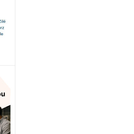
ilé
urz
le