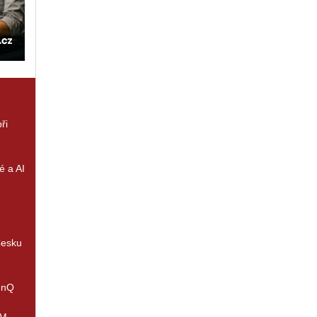
ři
é a AI
Česku
enQ
IM