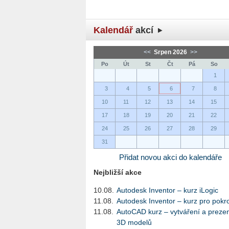
Kalendář
akcí
<<
Srpen 2026
>>
Po
Út
St
Čt
Pá
So
1
3
4
5
6
7
8
10
11
12
13
14
15
17
18
19
20
21
22
24
25
26
27
28
29
31
Přidat novou akci do kalendáře
Nejbližší akce
10.08.
Autodesk Inventor – kurz iLogic
11.08.
Autodesk Inventor – kurz pro pokro
11.08.
AutoCAD kurz – vytváření a preze
3D modelů