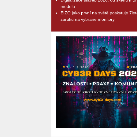
modelu
EIZO jako první na světě poskytuje 7le
záruku na vybrané monitory