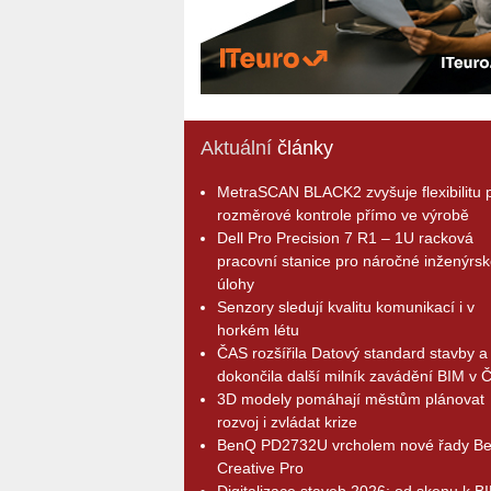
Aktuální
články
MetraSCAN BLACK2 zvyšuje flexibilitu p
rozměrové kontrole přímo ve výrobě
Dell Pro Precision 7 R1 – 1U racková
pracovní stanice pro náročné inženýrsk
úlohy
Senzory sledují kvalitu komunikací i v
horkém létu
ČAS rozšířila Datový standard stavby a
dokončila další milník zavádění BIM v 
3D modely pomáhají městům plánovat
rozvoj i zvládat krize
BenQ PD2732U vrcholem nové řady B
Creative Pro
Digitalizace staveb 2026: od skenu k B