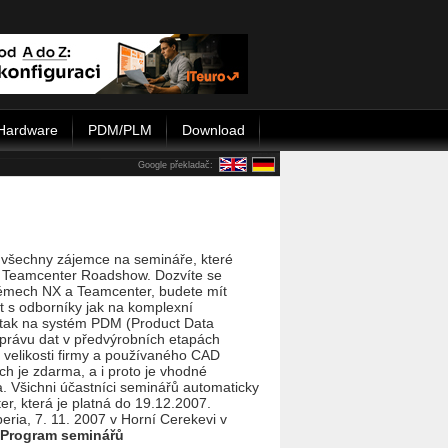
Hardware
PDM/PLM
Download
Google překladač:
všechny zájemce na semináře, které
a Teamcenter Roadshow. Dozvíte se
témech NX a Teamcenter, budete mít
it s odborníky jak na komplexní
ak na systém PDM (Product Data
právu dat v předvýrobních etapách
 velikosti firmy a používaného CAD
h je zdarma, a i proto je vhodné
a. Všichni účastníci seminářů automaticky
r, která je platná do 19.12.2007.
ria, 7. 11. 2007 v Horní Cerekevi v
Program seminářů