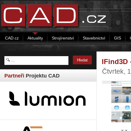
CAD.cz
Aktuality
Strojírenství
Stavebnictví
GIS
IFind3D 
Čtvrtek, 
Partneři
Projektu CAD