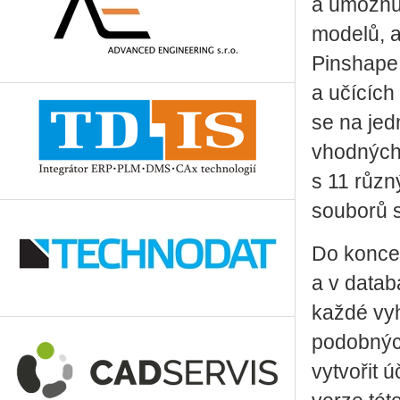
a umožňuj
modelů, a
Pinshape 
a učících
se na jed
vhodných 
s 11 růz
souborů s
Do konce 
a v datab
každé vyh
podobnýc
vytvořit ú