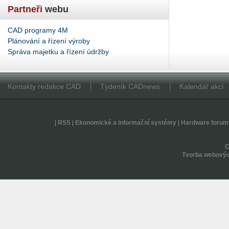
Partneři
webu
CAD programy 4M
Plánování a řízení výroby
Správa majetku a řízení údržby
Kontakty redakce CAD
Týdeník CADnews
Kalendář akcí
|
RSS
|
Ekonomické a informační systémy
|
Hardware forum
Tvorba webovýc