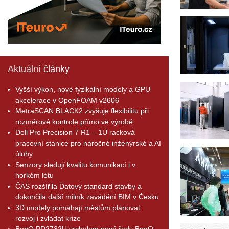
Aktuální
články
Vyšší výkon, nové fyzikální modely a GPU
akcelerace v OpenFOAM v2606
MetraSCAN BLACK2 zvyšuje flexibilitu při
rozměrové kontrole přímo ve výrobě
Dell Pro Precision 7 R1 – 1U racková
pracovní stanice pro náročné inženýrské a AI
úlohy
Senzory sledují kvalitu komunikací i v
horkém létu
ČAS rozšířila Datový standard stavby a
dokončila další milník zavádění BIM v Česku
3D modely pomáhají městům plánovat
rozvoj i zvládat krize
BenQ PD2732U vrcholem nové řady BenQ