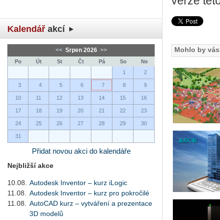
verze této
Kalendář
akcí
Mohlo by vás 
<<
Srpen 2026
>>
Po
Út
St
Čt
Pá
So
Ne
1
2
3
4
5
6
7
8
9
10
11
12
13
14
15
16
17
18
19
20
21
22
23
24
25
26
27
28
29
30
31
Přidat novou akci do kalendáře
Nejbližší akce
10.08.
Autodesk Inventor – kurz iLogic
11.08.
Autodesk Inventor – kurz pro pokročilé
11.08.
AutoCAD kurz – vytváření a prezentace
3D modelů