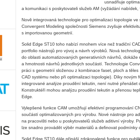
usnadňuje optimal
a komunikaci s poskytovateli služeb AM (vyžádání nabídek, 
Nově integrovaná technologie pro optimalizaci topologie ve s
Convergent Modeling společnosti Siemens zvyšuje efektivit
s importovanou geometrií.
Solid Edge ST10 toho nabízí mnohem více než tradiční CAD
portfolio nástrojů pro vývoj a návrh výrobků. Nová technolog
do oblasti automatizovaných generativních návrhů, dokáže 
a hmotnosti návrhů jednotlivých součástí. Technologie Co
práci s geometrií složenou z kombinace faset, ploch a těles
CAD systému nebo při optimalizaci topologie). Díky novým f
integrované analýze proudění tekutin, není nutné přenášet 
Konstruktéři mohou analýzu proudění tekutin a přenosu tepl
Edge.
Vylepšené funkce CAM umožňují efektivní programování CNC
součástí optimalizovaných pro výrobu. Nové nástroje pro adi
na pracovišti nebo u poskytovatelů služeb aditivní výroby.
lze snadno provádět výběr materiálů a definovat podmínky 
Solid Edge ST10 dále přináší zdokonalené funkce pro publik