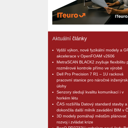
Aktuální
články
Vyšší výkon, nové fyzikální modely a 
akcelerace v OpenFOAM v2606
MetraSCAN BLACK2 zvyšuje flexibilitu p
rozměrové kontrole přímo ve výrobě
Dell Pro Precision 7 R1 – 1U racková
pracovní stanice pro náročné inženýrsk
úlohy
Senzory sledují kvalitu komunikací i v
horkém létu
ČAS rozšířila Datový standard stavby a
dokončila další milník zavádění BIM v 
3D modely pomáhají městům plánovat
rozvoj i zvládat krize
BenQ PD2732U vrcholem nové řady B