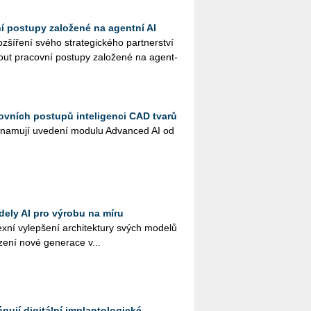
ní postupy založené na agentní AI
ší­ře­ní svého stra­te­gic­ké­ho part­ner­ství
ut pra­cov­ní po­stu­py za­lo­že­né na agent­
ovních postupů inteligenci CAD tvarů
na­mu­jí uve­de­ní mo­du­lu Advan­ced AI od
dely AI pro výrobu na míru
­ní vy­lep­še­ní ar­chi­tek­tu­ry svých mo­de­lů
­ze­ní nové ge­ne­ra­ce v...
ují digitální implantologické