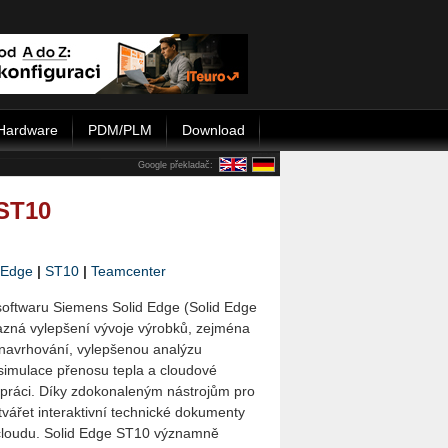
Hardware
PDM/PLM
Download
Google překladač:
 ST10
 Edge
|
ST10
|
Teamcenter
softwaru Siemens Solid Edge (Solid Edge
azná vylepšení vývoje výrobků, zejména
 navrhování, vylepšenou analýzu
 simulace přenosu tepla a cloudové
upráci. Díky zdokonaleným nástrojům pro
tvářet interaktivní technické dokumenty
 cloudu. Solid Edge ST10 významně