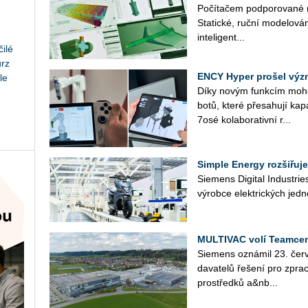
Po­čí­ta­čem pod­po­ro­va­né 
Sta­tic­ké, ruční mo­de­lo­vá­
in­te­li­gent­...
ilé
urz
ENCY Hyper prošel výz
le
Díky novým funk­cím mohou u
bo­tů, které pře­sa­hu­jí ka­pa
7osé ko­la­bo­ra­tiv­ní r...
Simple Energy rozšiřuje
Sie­mens Di­gi­tal In­du­st­r
vý­rob­ce elek­tric­kých jed­n
MULTIVAC volí Teamcen
Sie­mens ozná­mil 23. čer­v
da­va­te­lů ře­še­ní pro zpra­c
pro­střed­ků a&nb...