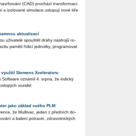
na­vr­ho­vá­ní (CAD) pro­chá­zí trans­for­ma­cí.
ní a izo­lo­va­né si­mu­la­ce ustu­pu­jí nové éře
namnou aktualizací
ži­va­te­lé spouš­tět dráhy ná­stro­jů ro­
­ci­tu pa­mě­ti ří­di­cí jed­not­ky, pro­gra­mo­vat
 využití Siemens Xceleratoru
ies Soft­ware ozná­mil 4. srpna, že in­dic­ký
os­to­pých vo­zi­del
ter jako základ svého PLM
en­ce, že Mul­ti­vac, jeden z před­ních do­
o­vá­ní a ba­le­ní po­tra­vin, zdra­vot­nic­kých