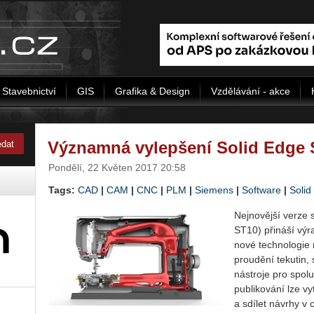
Stavebnictví
GIS
Grafika & Design
Vzdělávání - akce
Významná vylepšení Solid Edge
Pondělí, 22 Květen 2017 20:58
Tags:
CAD
|
CAM
|
CNC
|
PLM
|
Siemens
|
Software
|
Solid
Nejnovější verze 
ST10) přináší výr
nové technologie
proudění tekutin,
nástroje pro spol
publikování lze vy
a sdílet návrhy v