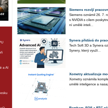
Siemens rozvíjí pracov
Sie­mens ozná­mil 26. 7. roz­
s NVI­DIA s cílem po­skyt­no
ní umělé in­te­li­...
Synera přidává do prac
GPU
Tech Soft 3D a Sy­ne­ra oz
Sy­ne­ry, který vy­u­ží...
ři
é a AI
Xometry aktualizuje mo
Xo­me­t­ry ozná­mi­la kom­plex
umělé in­te­li­gen­ce a na­sa
Česku
Rambam, EOS a PTC plán
enQ