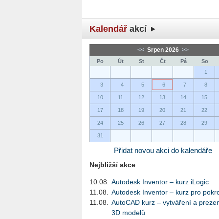
Kalendář
akcí
<<
Srpen 2026
>>
Po
Út
St
Čt
Pá
So
1
3
4
5
6
7
8
10
11
12
13
14
15
17
18
19
20
21
22
24
25
26
27
28
29
31
Přidat novou akci do kalendáře
Nejbližší akce
10.08.
Autodesk Inventor – kurz iLogic
11.08.
Autodesk Inventor – kurz pro pokro
11.08.
AutoCAD kurz – vytváření a preze
3D modelů