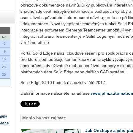
obrazové dokumentace návrhů. Díky publikování interaktivn
snadno sdělovat nezbytné informace o postupech výroby a 
asociativní s původními informacemi návrhu, proto se při li
i dokumentace. Nová vylepšení vestavěných funkcí Solid Ed
integrace se softwarem Siemens Teamcenter umožňují vynikaj
integraci softwaru Teamcenter je v Solid Edge nyní možné p
Ne
v režimu offline.
2
9
Portál Solid Edge nabízí cloudové řešení pro spolupráci s os
pro které zjednodušuje komunikaci v rámci cyklů vývoje výr
16
spolupráce, kdy uživatelé mohou používat soubory v cloudo
23
platformách data Solid Edge nebo dalších CAD systémů.
30
Solid Edge ST10 bude k dispozici v létě 2017.
Další informace naleznete na adrese
www.plm.automatio
čilé
Mohlo by vás zajímat:
ntace
Jak Onshape a jeho part