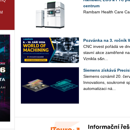
centrum
Rambam Health Care Cam
IM
Pozvánka na 3. roční
CNC in­vest po­řá­dá ve d
stav­ní akce za­mě­ře­né na 
Vznik­la s&n...
Siemens získává Precis
Sie­mens ozná­mil 20. čer­ve
In­no­vati­ons, sou­kro­mé sp
au­to­ma­ti­za­ci ná­...