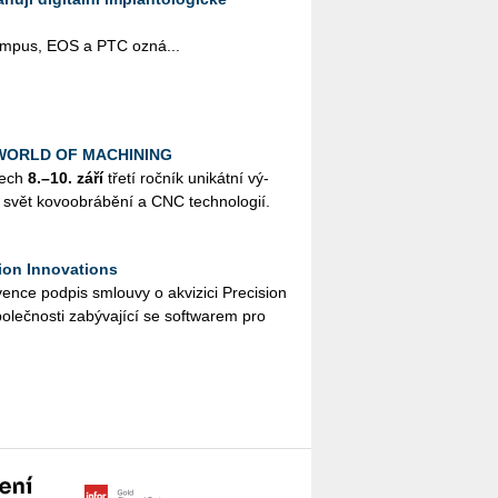
pus, EOS a PTC ozná­...
k WORLD OF MACHINING
nech
8.–10. září
třetí roč­ník uni­kát­ní vý­
svět ko­vo­ob­rá­bě­ní a CNC tech­no­lo­gií.
ion Innovations
n­ce pod­pis smlou­vy o akvi­zi­ci Pre­ci­si­on
o­leč­nos­ti za­bý­va­jí­cí se soft­warem pro