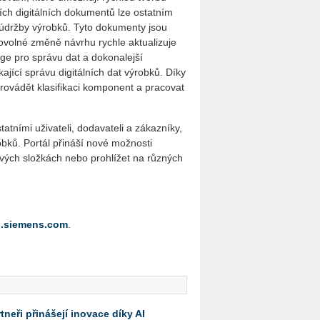
ích digitálních dokumentů lze ostatním
údržby výrobků. Tyto dokumenty jsou
bovolné změně návrhu rychle aktualizuje
ge pro správu dat a dokonalejší
ící správu digitálních dat výrobků. Díky
rovádět klasifikaci komponent a pracovat
tatními uživateli, dodavateli a zákazníky,
obků. Portál přináší nové možnosti
vých složkách nebo prohlížet na různých
n.siemens.com
.
neři přinášejí inovace díky AI