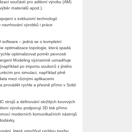
izaci součástí pro aditivní výrobu (AM)
výběr materiálů apod.).
pojení s exkluzivní technologií
u navrhování výrobků i práce
 software – jedná se o kompletní
ie optimalizace topologie, která spadá
rychle optimalizovat poměr pevnosti
nvergent Modeling významně usnadňuje
 (například po importu souborů z jiného
unkcím pro simulaci, například plně
data mezi různými aplikacemi.
a provádět rychle a přesně přímo v Solid
 strojů a definování složitých kovových
tivní výrobu podporují 3D tisk přímo
 Pomocí moderních komunikačních nástrojů
dodávky.
ování, které umožňují rychlou tvorbu