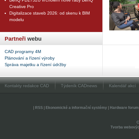
Creative Pro
Digitalizace staveb 2026: od skenu k BIM
modelu
Partneři
webu
CAD programy 4M
Plánování a řízení výroby
Správa majetku a řízení údržby
Kontakty redakce CAD
Týdeník CADnews
Kalendář akcí
|
RSS
|
Ekonomické a informační systémy
|
Hardware forum
Tvorba webovýc