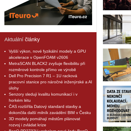
Aktuální
články
Vyšší výkon, nové fyzikální modely a GPU
akcelerace v OpenFOAM v2606
MetraSCAN BLACK2 zvyšuje flexibilitu při
rozměrové kontrole přímo ve výrobě
Dell Pro Precision 7 R1 – 1U racková
pracovní stanice pro náročné inženýrské a AI
úlohy
Senzory sledují kvalitu komunikací i v
horkém létu
ČAS rozšířila Datový standard stavby a
dokončila další milník zavádění BIM v Česku
3D modely pomáhají městům plánovat
rozvoj i zvládat krize
BenQ PD2732U vrcholem nové řady BenQ