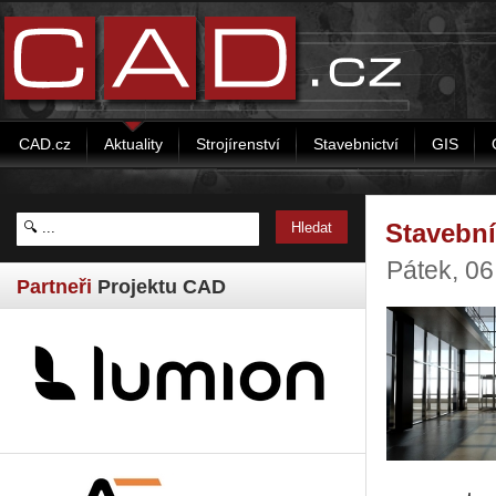
CAD.cz
Aktuality
Strojírenství
Stavebnictví
GIS
Stavební
Pátek, 06
Partneři
Projektu CAD