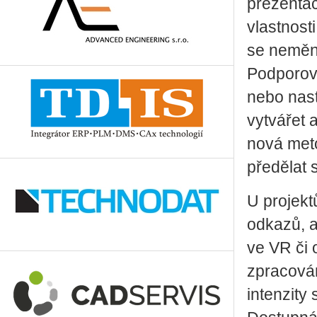
prezentac
vlastnost
se nemění
Podporová
nebo nast
vytvářet 
nová meto
předělat s
U projekt
odkazů, a
ve VR či 
zpracován
intenzity 