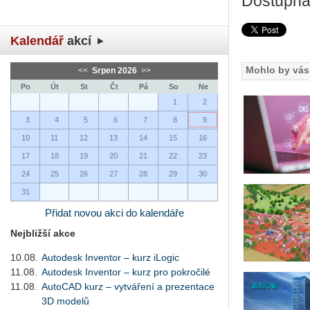
Dostupná
Kalendář
akcí
Mohlo by vás 
<<
Srpen 2026
>>
Po
Út
St
Čt
Pá
So
Ne
1
2
3
4
5
6
7
8
9
10
11
12
13
14
15
16
17
18
19
20
21
22
23
24
25
26
27
28
29
30
31
Přidat novou akci do kalendáře
Nejbližší akce
10.08.
Autodesk Inventor – kurz iLogic
11.08.
Autodesk Inventor – kurz pro pokročilé
11.08.
AutoCAD kurz – vytváření a prezentace
3D modelů