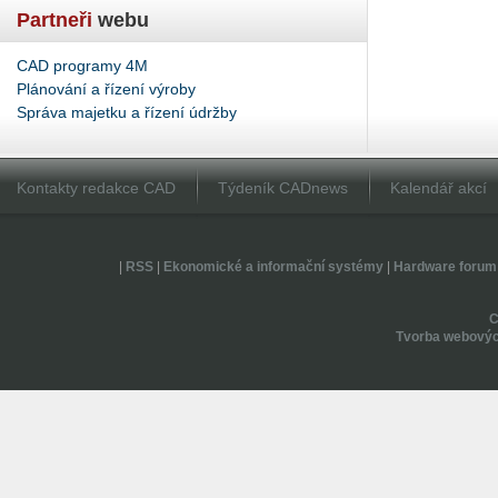
Partneři
webu
CAD programy 4M
Plánování a řízení výroby
Správa majetku a řízení údržby
Kontakty redakce CAD
Týdeník CADnews
Kalendář akcí
|
RSS
|
Ekonomické a informační systémy
|
Hardware forum
Tvorba webovýc