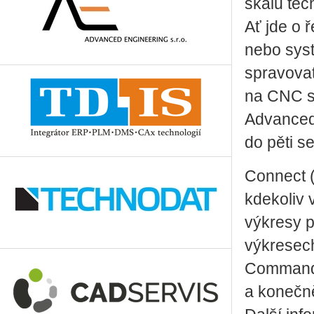
škálu tec
Ať jde o 
nebo sys
spravovat
na CNC st
Advanced 
do pěti s
Connect (
kdekoliv 
výkresy pr
výkresech
Command (
a konečně