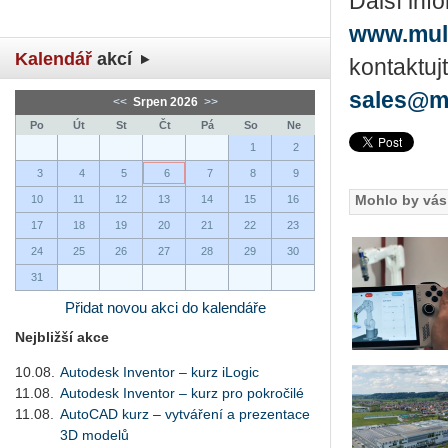
Další inf
www.mult
Kalendář
akcí
kontaktuj
sales@m
<<
Srpen 2026
>>
Po
Út
St
Čt
Pá
So
Ne
1
2
3
4
5
6
7
8
9
Mohlo by vás 
10
11
12
13
14
15
16
17
18
19
20
21
22
23
24
25
26
27
28
29
30
31
Přidat novou akci do kalendáře
Nejbližší akce
10.08.
Autodesk Inventor – kurz iLogic
11.08.
Autodesk Inventor – kurz pro pokročilé
11.08.
AutoCAD kurz – vytváření a prezentace
3D modelů