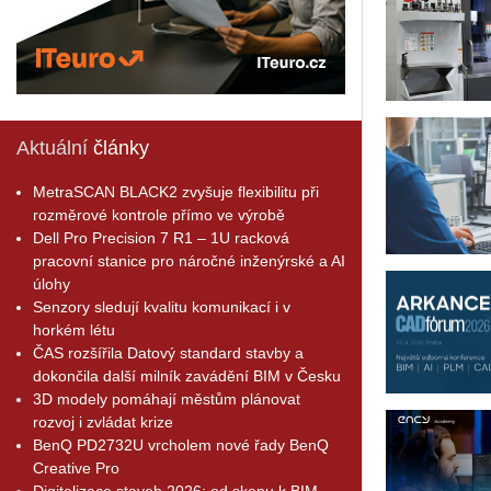
Aktuální
články
MetraSCAN BLACK2 zvyšuje flexibilitu při
rozměrové kontrole přímo ve výrobě
Dell Pro Precision 7 R1 – 1U racková
pracovní stanice pro náročné inženýrské a AI
úlohy
Senzory sledují kvalitu komunikací i v
horkém létu
ČAS rozšířila Datový standard stavby a
dokončila další milník zavádění BIM v Česku
3D modely pomáhají městům plánovat
rozvoj i zvládat krize
BenQ PD2732U vrcholem nové řady BenQ
Creative Pro
Digitalizace staveb 2026: od skenu k BIM