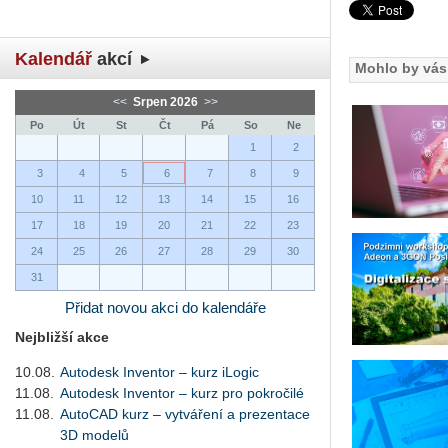
Kalendář
akcí
Mohlo by vás 
<<
Srpen 2026
>>
Po
Út
St
Čt
Pá
So
Ne
1
2
3
4
5
6
7
8
9
10
11
12
13
14
15
16
17
18
19
20
21
22
23
24
25
26
27
28
29
30
31
Přidat novou akci do kalendáře
Nejbližší akce
10.08.
Autodesk Inventor – kurz iLogic
11.08.
Autodesk Inventor – kurz pro pokročilé
11.08.
AutoCAD kurz – vytváření a prezentace
3D modelů