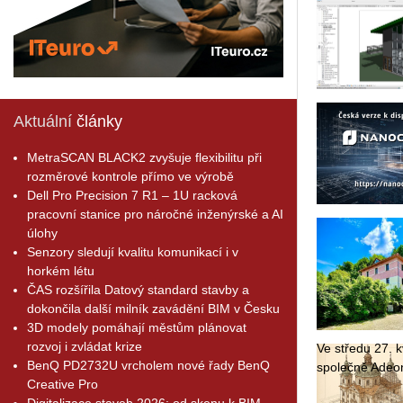
Aktuální
články
MetraSCAN BLACK2 zvyšuje flexibilitu při
rozměrové kontrole přímo ve výrobě
Dell Pro Precision 7 R1 – 1U racková
pracovní stanice pro náročné inženýrské a AI
úlohy
Senzory sledují kvalitu komunikací i v
horkém létu
ČAS rozšířila Datový standard stavby a
dokončila další milník zavádění BIM v Česku
3D modely pomáhají městům plánovat
rozvoj i zvládat krize
Ve stře­du 27. kv
BenQ PD2732U vrcholem nové řady BenQ
spo­leč­ně Adeon
Creative Pro
Digitalizace staveb 2026: od skenu k BIM