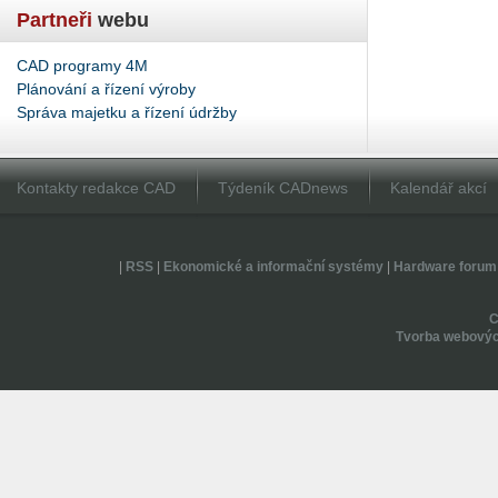
Partneři
webu
CAD programy 4M
Plánování a řízení výroby
Správa majetku a řízení údržby
Kontakty redakce CAD
Týdeník CADnews
Kalendář akcí
|
RSS
|
Ekonomické a informační systémy
|
Hardware forum
Tvorba webovýc