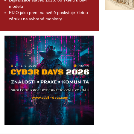
modelu
EIZO jako první na světě poskytuje 7letou
záruku na vybrané monitory