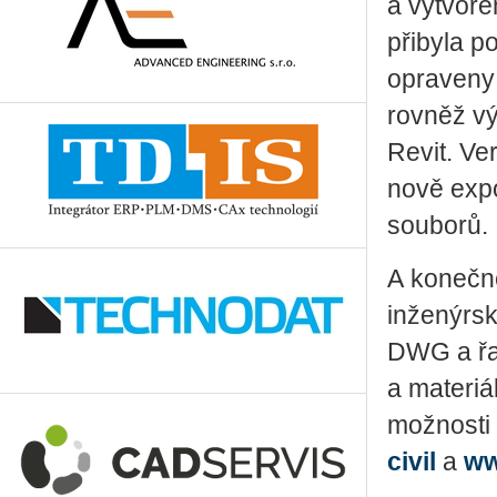
a vytvořen
přibyla p
opraveny 
rovněž vý
Revit. Ve
nově expo
souborů.
A konečně
inženýrsk
DWG a řad
a materiá
možnosti
civil
a
ww