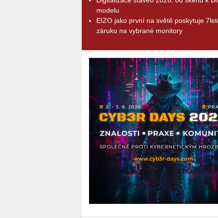
modelu
EIZO jako první na světě poskytuje 7le
záruku na vybrané monitory