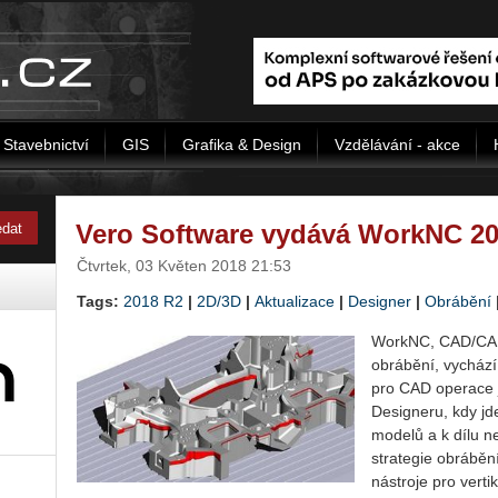
Stavebnictví
GIS
Grafika & Design
Vzdělávání - akce
Vero Software vydává WorkNC 2
Čtvrtek, 03 Květen 2018 21:53
Tags:
2018 R2
|
2D/3D
|
Aktualizace
|
Designer
|
Obrábění
WorkNC, CAD/CAM
obrábění, vychází
pro CAD operace 
Designeru, kdy jd
modelů a k dílu n
strategie obráběn
nástroje pro verti