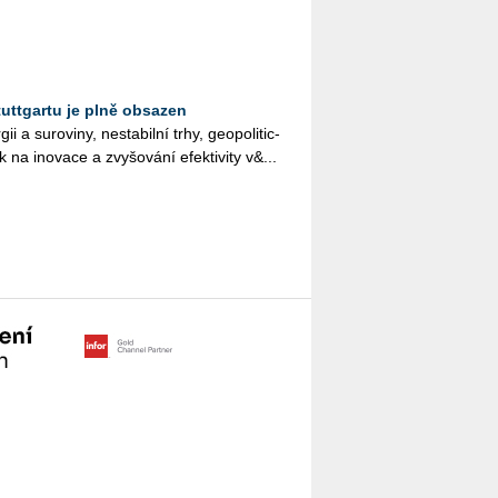
uttgartu je plně obsazen
 a su­ro­vi­ny, ne­sta­bil­ní trhy, ge­o­po­li­tic­
ak na ino­va­ce a zvy­šo­vá­ní efek­ti­vi­ty v&...