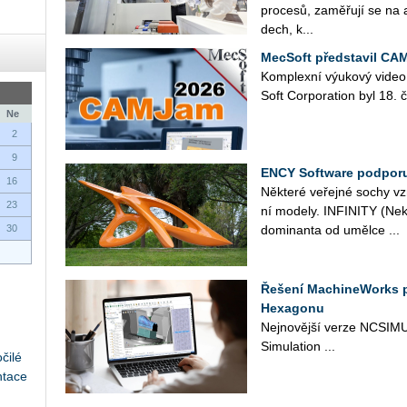
pro­ce­sů, za­mě­řu­jí se na a
dech, k...
MecSoft představil CA
Kom­plex­ní vý­u­ko­vý video
Soft Cor­po­rati­on byl 18
Ne
2
9
ENCY Software podporu
16
Ně­kte­ré ve­řej­né sochy vzni­
23
ní mo­de­ly. IN­FI­NI­TY (Ne
30
do­mi­nan­ta od uměl­ce ...
Řešení MachineWorks 
Hexagonu
Nej­no­věj­ší verze NC­SI­MU
Si­mu­lati­on ...
čilé
ntace