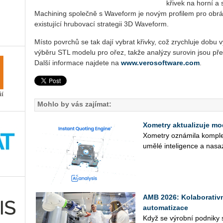
křivek na horní a
Machining společně s Waveform je novým profilem pro obráb
existující hrubovací strategii 3D Waveform.
Místo povrchů se tak dají vybrat křivky, což zrychluje dobu v
výběru STL modelu pro ořez, takže analýzy surovin jsou pře
Další informace najdete na
www.verosoftware.com
.
Mohlo by vás zajímat:
Xometry aktualizuje mo
Xo­me­t­ry ozná­mi­la kom­plex
umělé in­te­li­gen­ce a na­sa
AMB 2026: Kolaborativn
automatizace
Když se vý­rob­ní pod­ni­ky sna