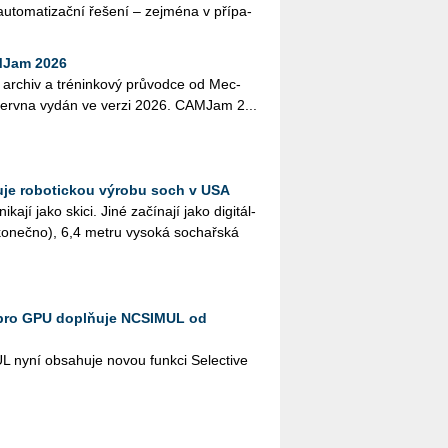
u­to­ma­ti­zač­ní ře­še­ní – zej­mé­na v pří­pa­
MJam 2026
 ar­chiv a tré­nin­ko­vý prů­vod­ce od Mec­
. červ­na vydán ve verzi 2026. CAM­Jam 2...
je robotickou výrobu soch v USA
ka­jí jako skici. Jiné za­čí­na­jí jako di­gi­tál­
­ko­neč­no), 6,4 metru vy­so­ká so­chař­ská
pro GPU doplňuje NCSIMUL od
L nyní ob­sa­hu­je novou funk­ci Se­lecti­ve