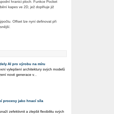
 spodní hranici ploch. Funkce Pocket
ění kapes ve 2D, jež doplňuje již
ýpočtu. Offset lze nyní definovat při
snější.
dely AI pro výrobu na míru
­ní vy­lep­še­ní ar­chi­tek­tu­ry svých mo­de­lů
­ze­ní nové ge­ne­ra­ce v...
í procesy jako hnací síla
ží ze­fek­tiv­nit a zlep­šit fle­xi­bi­li­tu svých