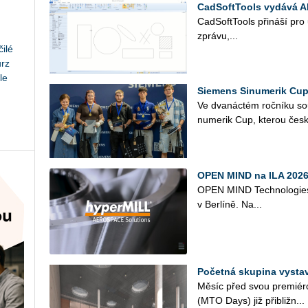
CadSoftTools vydává A
Cad­Soft­Tools při­ná­ší pro
zprá­vu,...
ilé
urz
le
Siemens Sinumerik Cup
Ve dva­nác­tém roč­ní­ku so
nu­me­rik Cup, kte­rou česk
OPEN MIND na ILA 2026 
OPEN MIND Tech­no­lo­gies s
v Ber­lí­ně. Na...
Početná skupina vysta
Měsíc před svou pre­mi­é­ro
(MTO Days) již při­bliž­n...