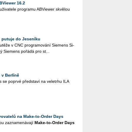
BViewer 16.2
 uži­va­te­le pro­gra­mu AB­Viewer skvě­lou
 putuje do Jeseníku
u­tě­že v CNC pro­gra­mo­vá­ní Sie­mens Si­
ý Sie­mens po­řá­dá pro st...
v Berlíně
e po­pr­vé před­sta­ví na ve­letr­hu ILA
vovatelů na Make-to-Order Days
u za­zna­me­ná­va­jí
Make-to-Order Days