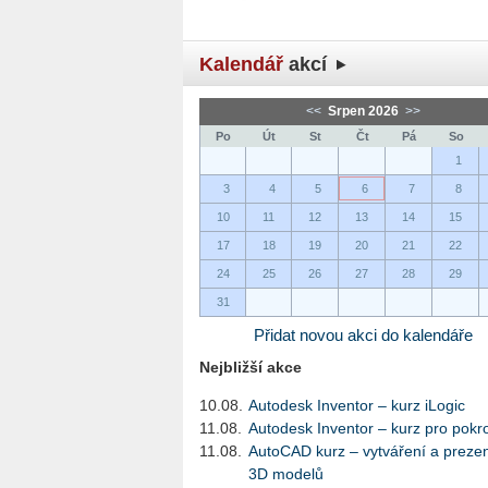
Kalendář
akcí
<<
Srpen 2026
>>
Po
Út
St
Čt
Pá
So
1
3
4
5
6
7
8
10
11
12
13
14
15
17
18
19
20
21
22
24
25
26
27
28
29
31
Přidat novou akci do kalendáře
Nejbližší akce
10.08.
Autodesk Inventor – kurz iLogic
11.08.
Autodesk Inventor – kurz pro pokro
11.08.
AutoCAD kurz – vytváření a preze
3D modelů