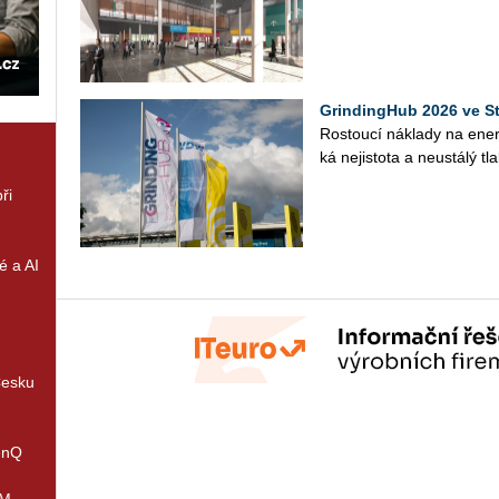
GrindingHub 2026 ve St
Ros­tou­cí ná­kla­dy na ener­gii
ká ne­jis­to­ta a ne­u­stá­lý tl
ři
é a AI
Česku
enQ
IM