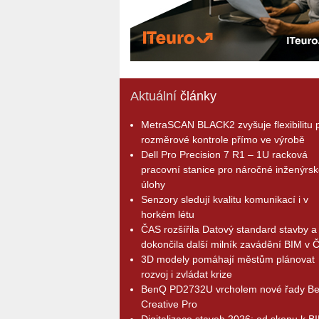
Aktuální
články
MetraSCAN BLACK2 zvyšuje flexibilitu p
rozměrové kontrole přímo ve výrobě
Dell Pro Precision 7 R1 – 1U racková
pracovní stanice pro náročné inženýrsk
úlohy
Senzory sledují kvalitu komunikací i v
horkém létu
ČAS rozšířila Datový standard stavby a
dokončila další milník zavádění BIM v 
3D modely pomáhají městům plánovat
rozvoj i zvládat krize
BenQ PD2732U vrcholem nové řady B
Creative Pro
Digitalizace staveb 2026: od skenu k B