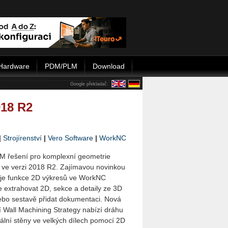
Hardware
PDM/PLM
Download
Google překladač:
018 R2
|
Strojírenství
|
Vero Software
|
WorkNC
 řešení pro komplexní geometrie
 ve verzi 2018 R2. Zajímavou novinkou
je funkce 2D výkresů ve WorkNC
e extrahovat 2D, sekce a detaily ze 3D
ebo sestavě přidat dokumentaci. Nová
í Wall Machining Strategy nabízí dráhu
kální stěny ve velkých dílech pomocí 2D