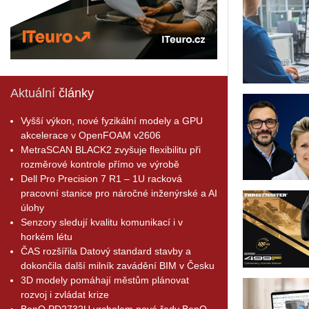
Aktuální
články
Vyšší výkon, nové fyzikální modely a GPU
akcelerace v OpenFOAM v2606
MetraSCAN BLACK2 zvyšuje flexibilitu při
rozměrové kontrole přímo ve výrobě
Dell Pro Precision 7 R1 – 1U racková
pracovní stanice pro náročné inženýrské a AI
úlohy
Senzory sledují kvalitu komunikací i v
horkém létu
ČAS rozšířila Datový standard stavby a
dokončila další milník zavádění BIM v Česku
3D modely pomáhají městům plánovat
rozvoj i zvládat krize
BenQ PD2732U vrcholem nové řady BenQ