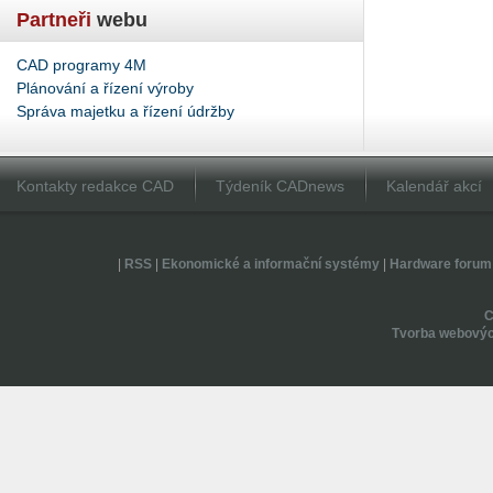
Partneři
webu
CAD programy 4M
Plánování a řízení výroby
Správa majetku a řízení údržby
Kontakty redakce CAD
Týdeník CADnews
Kalendář akcí
|
RSS
|
Ekonomické a informační systémy
|
Hardware forum
Tvorba webovýc