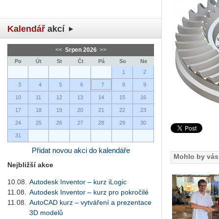
Kalendář
akcí
<<
Srpen 2026
>>
Po
Út
St
Čt
Pá
So
Ne
1
2
3
4
5
6
7
8
9
10
11
12
13
14
15
16
17
18
19
20
21
22
23
24
25
26
27
28
29
30
31
Přidat novou akci do kalendáře
Mohlo by vás 
Nejbližší akce
10.08.
Autodesk Inventor – kurz iLogic
11.08.
Autodesk Inventor – kurz pro pokročilé
11.08.
AutoCAD kurz – vytváření a prezentace
3D modelů