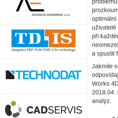
problémů
prozkoum
optimální
uživatelé
při každé
neomezený
a spustit
Jakmile s
odpovída
Works 4D
2018.04. 
analýz.