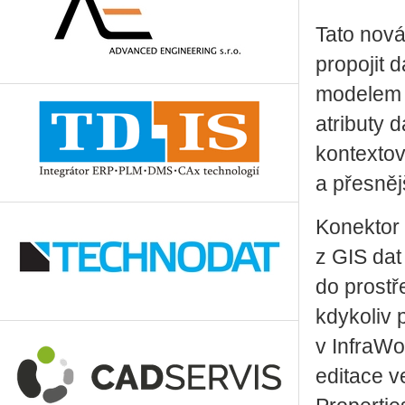
Tato nová
propojit
modelem B
atributy 
kontextov
a přesněj
Konektor 
z GIS dat
do prostř
kdykoliv 
v InfraWo
editace v