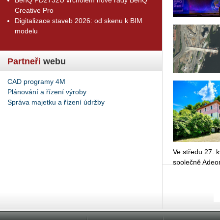
Creative Pro
Digitalizace staveb 2026: od skenu k BIM
modelu
Partneři
webu
CAD programy 4M
Plánování a řízení výroby
Správa majetku a řízení údržby
Ve stře­du 27. kv
spo­leč­ně Adeon