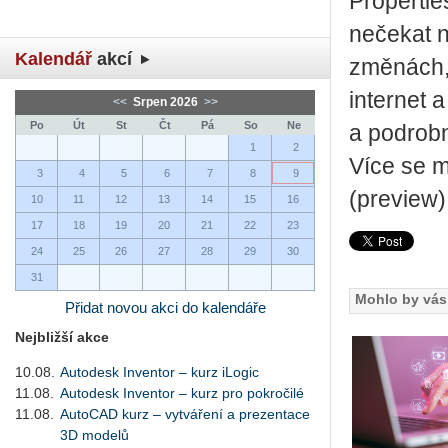
Properti
nečekat n
Kalendář
akcí
změnách, 
internet 
<<
Srpen 2026
>>
Po
Út
St
Čt
Pá
So
Ne
a podrob
1
2
Více se 
3
4
5
6
7
8
9
(preview
10
11
12
13
14
15
16
17
18
19
20
21
22
23
24
25
26
27
28
29
30
31
Mohlo by vás 
Přidat novou akci do kalendáře
Nejbližší akce
10.08.
Autodesk Inventor – kurz iLogic
11.08.
Autodesk Inventor – kurz pro pokročilé
11.08.
AutoCAD kurz – vytváření a prezentace
3D modelů