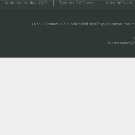
Kontakty redakce CAD
Týdeník CADnews
Kalendář akcí
|
RSS
|
Ekonomické a informační systémy
|
Hardware forum
Tvorba webovýc