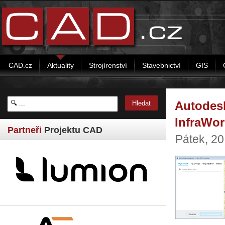
CAD.cz
Aktuality
Strojírenství
Stavebnictví
GIS
Autodesk
InfraWor
Partneři
Projektu CAD
Pátek, 2