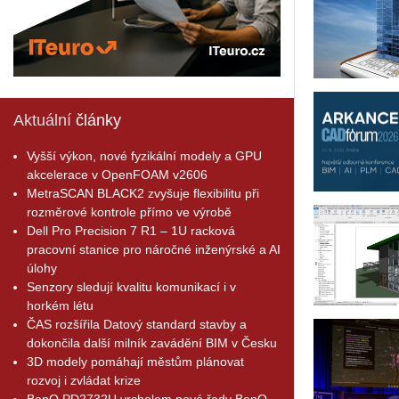
Aktuální
články
Vyšší výkon, nové fyzikální modely a GPU
akcelerace v OpenFOAM v2606
MetraSCAN BLACK2 zvyšuje flexibilitu při
rozměrové kontrole přímo ve výrobě
Dell Pro Precision 7 R1 – 1U racková
pracovní stanice pro náročné inženýrské a AI
úlohy
Senzory sledují kvalitu komunikací i v
horkém létu
ČAS rozšířila Datový standard stavby a
dokončila další milník zavádění BIM v Česku
3D modely pomáhají městům plánovat
rozvoj i zvládat krize
BenQ PD2732U vrcholem nové řady BenQ