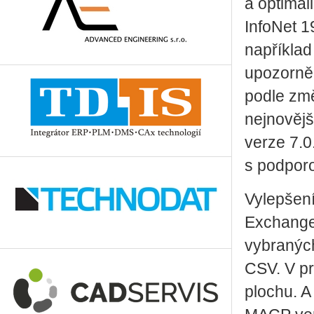
a optimali
InfoNet 19
například
upozorněn
podle změ
nejnově
verze 7.0.
s podporo
Vylepšení
Exchange
vybranýc
CSV. V pr
plochu. 