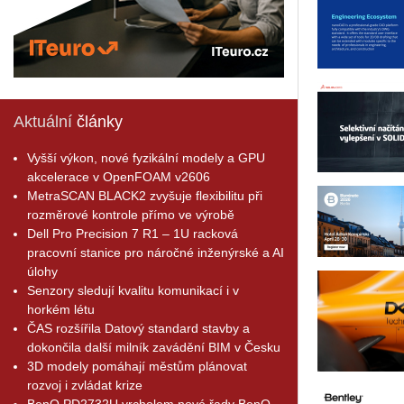
Aktuální
články
Vyšší výkon, nové fyzikální modely a GPU
akcelerace v OpenFOAM v2606
MetraSCAN BLACK2 zvyšuje flexibilitu při
rozměrové kontrole přímo ve výrobě
Dell Pro Precision 7 R1 – 1U racková
pracovní stanice pro náročné inženýrské a AI
úlohy
Senzory sledují kvalitu komunikací i v
horkém létu
ČAS rozšířila Datový standard stavby a
dokončila další milník zavádění BIM v Česku
3D modely pomáhají městům plánovat
rozvoj i zvládat krize
BenQ PD2732U vrcholem nové řady BenQ