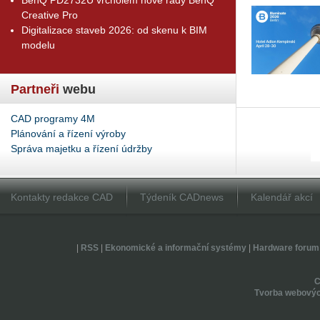
Creative Pro
Digitalizace staveb 2026: od skenu k BIM
modelu
Partneři
webu
CAD programy 4M
Plánování a řízení výroby
Správa majetku a řízení údržby
Kontakty redakce CAD
Týdeník CADnews
Kalendář akcí
|
RSS
|
Ekonomické a informační systémy
|
Hardware forum
Tvorba webovýc