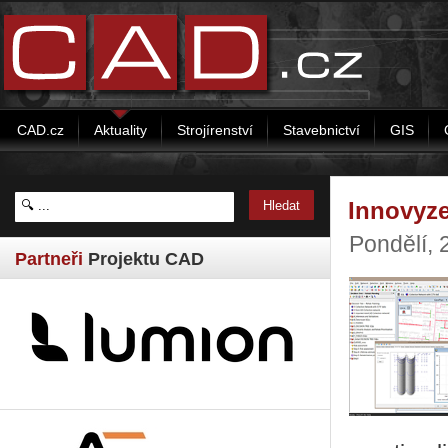
CAD.cz
Aktuality
Strojírenství
Stavebnictví
GIS
Innovyze
Pondělí,
Partneři
Projektu CAD