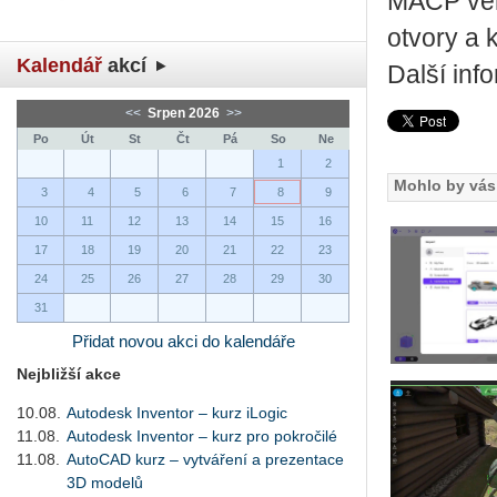
MACP verz
otvory a 
Kalendář
akcí
Další in
<<
Srpen 2026
>>
Po
Út
St
Čt
Pá
So
Ne
1
2
Mohlo by vás 
3
4
5
6
7
8
9
10
11
12
13
14
15
16
17
18
19
20
21
22
23
24
25
26
27
28
29
30
31
Přidat novou akci do kalendáře
Nejbližší akce
10.08.
Autodesk Inventor – kurz iLogic
11.08.
Autodesk Inventor – kurz pro pokročilé
11.08.
AutoCAD kurz – vytváření a prezentace
3D modelů