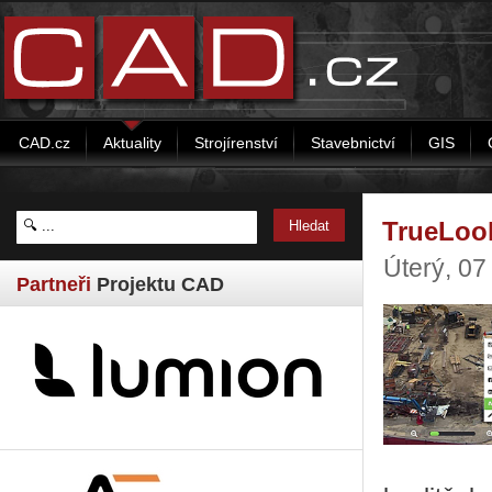
CAD.cz
Aktuality
Strojírenství
Stavebnictví
GIS
TrueLook
Úterý, 07
Partneři
Projektu CAD