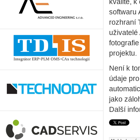
kvalitě, 
softwaru 
rozhraní 
uživatelé
fotografi
projektu.
Není k to
údaje pro
automatic
jako zálo
Další in