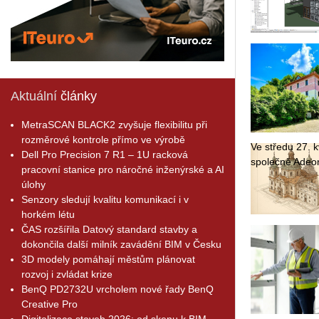
Aktuální
články
MetraSCAN BLACK2 zvyšuje flexibilitu při
rozměrové kontrole přímo ve výrobě
Ve stře­du 27. kv
Dell Pro Precision 7 R1 – 1U racková
spo­leč­ně Adeon
pracovní stanice pro náročné inženýrské a AI
úlohy
Senzory sledují kvalitu komunikací i v
horkém létu
ČAS rozšířila Datový standard stavby a
dokončila další milník zavádění BIM v Česku
3D modely pomáhají městům plánovat
rozvoj i zvládat krize
BenQ PD2732U vrcholem nové řady BenQ
Creative Pro
Digitalizace staveb 2026: od skenu k BIM