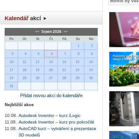
Mohlo by vás 
Kalendář
akcí
<<
Srpen 2026
>>
Po
Út
St
Čt
Pá
So
Ne
1
2
3
4
5
6
7
8
9
10
11
12
13
14
15
16
17
18
19
20
21
22
23
24
25
26
27
28
29
30
31
Přidat novou akci do kalendáře
Nejbližší akce
10.08.
Autodesk Inventor – kurz iLogic
11.08.
Autodesk Inventor – kurz pro pokročilé
11.08.
AutoCAD kurz – vytváření a prezentace
3D modelů