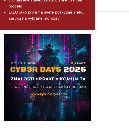
modelu
EIZO jako první na světě poskytuje 7letou
záruku na vybrané monitory