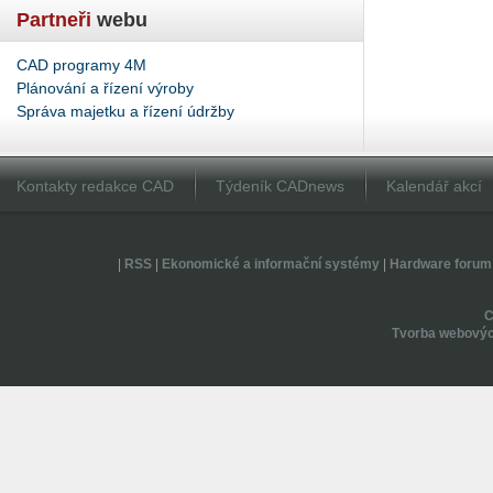
Partneři
webu
CAD programy 4M
Plánování a řízení výroby
Správa majetku a řízení údržby
Kontakty redakce CAD
Týdeník CADnews
Kalendář akcí
|
RSS
|
Ekonomické a informační systémy
|
Hardware forum
Tvorba webovýc