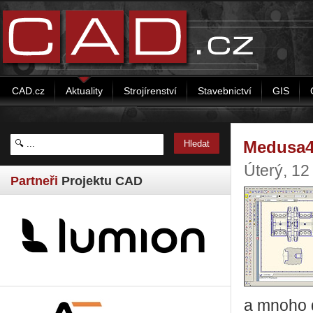
CAD.cz
Aktuality
Strojírenství
Stavebnictví
GIS
Medusa4
Úterý, 12
Partneři
Projektu CAD
a mnoho d