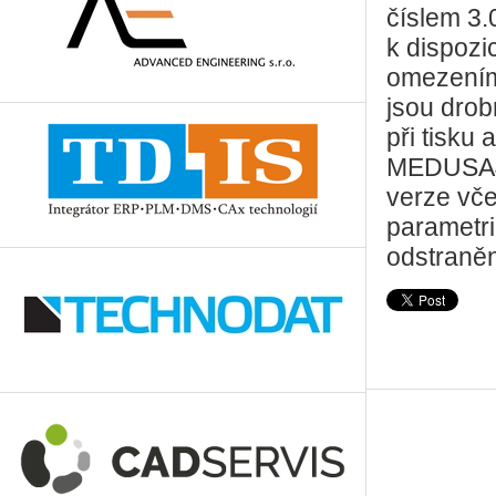
číslem 3.
k dispozi
omezením 
jsou drob
při tisku
MEDUSA4 
verze vče
parametri
odstraněn