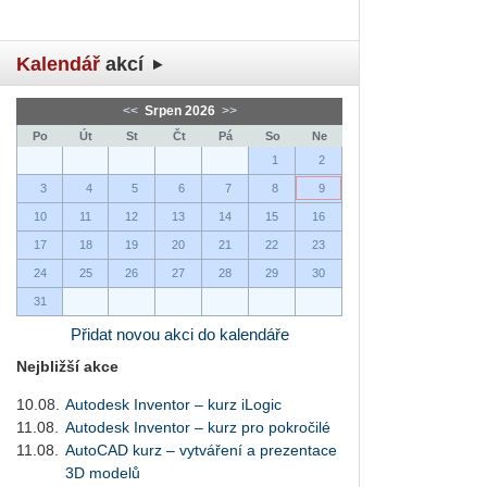
Kalendář
akcí
<<
Srpen 2026
>>
Po
Út
St
Čt
Pá
So
Ne
1
2
3
4
5
6
7
8
9
10
11
12
13
14
15
16
17
18
19
20
21
22
23
24
25
26
27
28
29
30
31
Přidat novou akci do kalendáře
Nejbližší akce
10.08.
Autodesk Inventor – kurz iLogic
11.08.
Autodesk Inventor – kurz pro pokročilé
11.08.
AutoCAD kurz – vytváření a prezentace
3D modelů