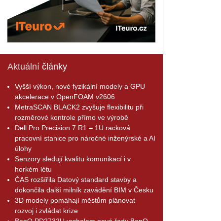
Aktuální
články
Vyšší výkon, nové fyzikální modely a GPU
akcelerace v OpenFOAM v2606
MetraSCAN BLACK2 zvyšuje flexibilitu při
rozměrové kontrole přímo ve výrobě
Dell Pro Precision 7 R1 – 1U racková
pracovní stanice pro náročné inženýrské a AI
úlohy
Senzory sledují kvalitu komunikací i v
horkém létu
ČAS rozšířila Datový standard stavby a
dokončila další milník zavádění BIM v Česku
3D modely pomáhají městům plánovat
rozvoj i zvládat krize
BenQ PD2732U vrcholem nové řady BenQ