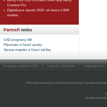
Creative Pro
Digitalizace staveb 2026: od skenu k BIM
modelu
Partneři
webu
CAD programy 4M
Plánování a řízení výroby
Správa majetku a řízení údržby
Kontakty redakce CAD
Týdeník CADnews
Kalendář akcí
|
RSS
|
Ekonomické a informační systémy
|
Hardware forum
Tvorba webovýc