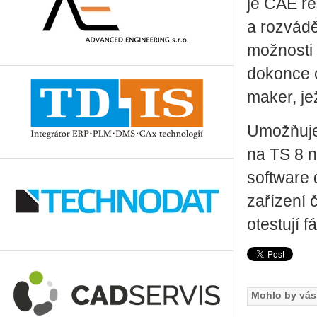
je CAE ře
a rozvád
možnosti 
dokonce c
maker, je
Umožňuje 
na TS 8 n
software 
zařízení 
otestují f
Mohlo by vás 