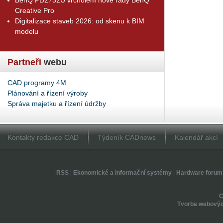
Creative Pro
Digitalizace staveb 2026: od skenu k BIM
modelu
Partneři
webu
CAD programy 4M
Plánování a řízení výroby
Správa majetku a řízení údržby
Kontakty redakce CAD
Týdeník CADnews
Kalendář akcí
|
RSS
|
Ekonomické a informační systémy
|
Hardware forum
Tvorba webovýc