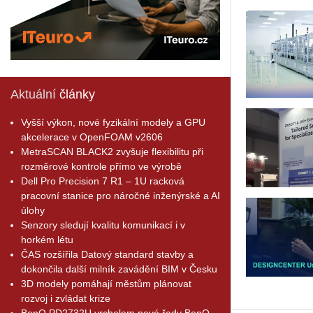
Aktuální
články
Vyšší výkon, nové fyzikální modely a GPU
akcelerace v OpenFOAM v2606
MetraSCAN BLACK2 zvyšuje flexibilitu při
rozměrové kontrole přímo ve výrobě
Dell Pro Precision 7 R1 – 1U racková
pracovní stanice pro náročné inženýrské a AI
úlohy
Senzory sledují kvalitu komunikací i v
horkém létu
ČAS rozšířila Datový standard stavby a
dokončila další milník zavádění BIM v Česku
3D modely pomáhají městům plánovat
rozvoj i zvládat krize
BenQ PD2732U vrcholem nové řady BenQ