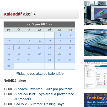
Kalendář
akcí
<<
Srpen 2026
>>
Po
Út
St
Čt
Pá
So
Ne
1
2
3
4
5
6
7
8
9
10
11
12
13
14
15
16
17
18
19
20
21
22
23
24
25
26
27
28
29
30
31
Přidat novou akci do kalendáře
Nejbližší akce
11.08.
Autodesk Inventor – kurz pro pokročilé
11.08.
AutoCAD kurz – vytváření a prezentace
3D modelů
11.08.
CATIA V5 Summer Training Days