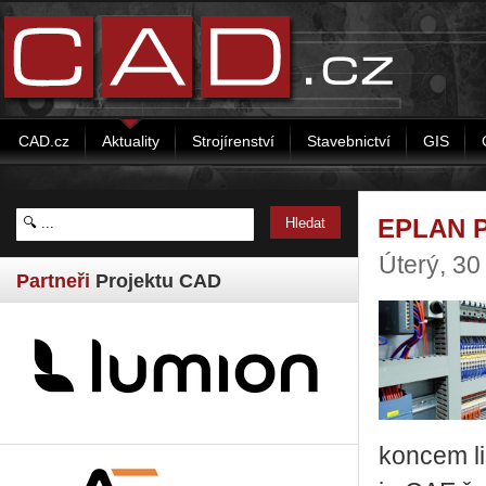
CAD.cz
Aktuality
Strojírenství
Stavebnictví
GIS
EPLAN Pr
Úterý, 30
Partneři
Projektu CAD
koncem li