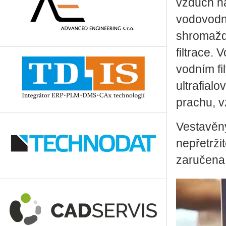
vzduch na
vodovodní
shromažď
filtrace
vodním fi
ultrafial
prachu, v
Vestavěný
nepřetrži
zaručena j