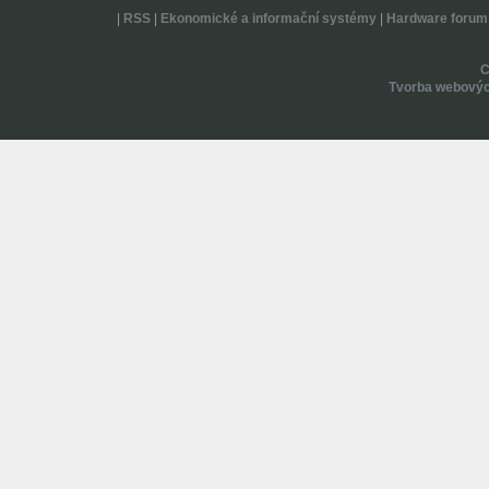
|
RSS
|
Ekonomické a informační systémy
|
Hardware forum
Tvorba webovýc