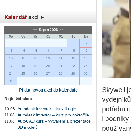
Kalendář
akcí
<<
Srpen 2026
>>
Po
Út
St
Čt
Pá
So
Ne
1
2
3
4
5
6
7
8
9
10
11
12
13
14
15
16
17
18
19
20
21
22
23
24
25
26
27
28
29
30
31
Skywell j
Přidat novou akci do kalendáře
výdejníků
Nejbližší akce
potřebu d
10.08.
Autodesk Inventor – kurz iLogic
11.08.
Autodesk Inventor – kurz pro pokročilé
i podniky
11.08.
AutoCAD kurz – vytváření a prezentace
3D modelů
používaný