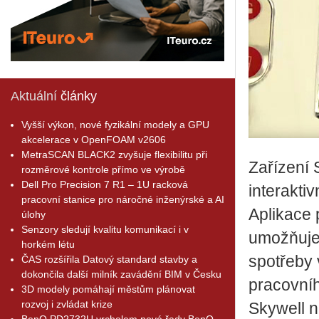
Aktuální
články
Vyšší výkon, nové fyzikální modely a GPU
akcelerace v OpenFOAM v2606
MetraSCAN BLACK2 zvyšuje flexibilitu při
Zařízení 
rozměrové kontrole přímo ve výrobě
Dell Pro Precision 7 R1 – 1U racková
interakti
pracovní stanice pro náročné inženýrské a AI
Aplikace 
úlohy
Senzory sledují kvalitu komunikací i v
umožňuje v
horkém létu
spotřeby 
ČAS rozšířila Datový standard stavby a
dokončila další milník zavádění BIM v Česku
pracovní
3D modely pomáhají městům plánovat
rozvoj i zvládat krize
Skywell n
BenQ PD2732U vrcholem nové řady BenQ