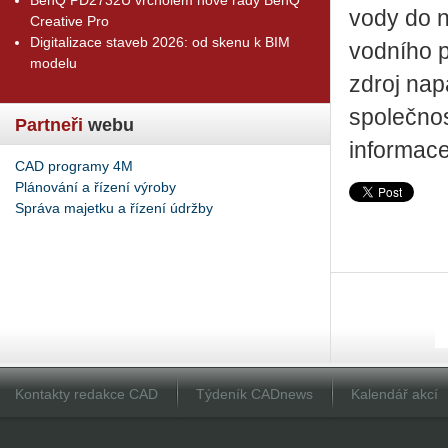
vody do n
Creative Pro
Digitalizace staveb 2026: od skenu k BIM
vodního p
modelu
zdroj napá
společnos
Partneři
webu
informace
CAD programy 4M
Plánování a řízení výroby
Správa majetku a řízení údržby
Kontakty redakce CAD
Týdeník CADnews
Kalendář akcí