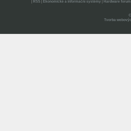
|
RSS
|
Ekonomické a informační systémy
|
Hardware forum
Tvorba webovýc