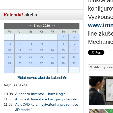
funkce an
konfiguro
Kalendář
akcí
Vyzkoušej
www.iron
<<
Srpen 2026
>>
Po
Út
St
Čt
Pá
So
Ne
line zkuš
1
2
Mechanic
3
4
5
6
7
8
9
10
11
12
13
14
15
16
17
18
19
20
21
22
23
24
25
26
27
28
29
30
Mohlo by vás 
31
Přidat novou akci do kalendáře
Nejbližší akce
10.08.
Autodesk Inventor – kurz iLogic
11.08.
Autodesk Inventor – kurz pro pokročilé
11.08.
AutoCAD kurz – vytváření a prezentace
3D modelů