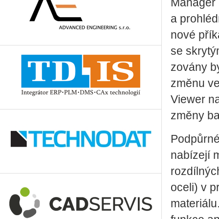
Manager 
a prohléd
nové přík
se skrytým
zo­vá­ny b
změnu vel
Viewer n
změny ba
Podpůrné 
nabízejí 
rozdílnýc
oceli) v 
materiálu