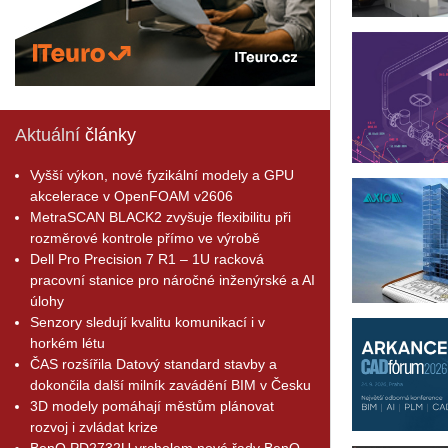
Aktuální
články
Vyšší výkon, nové fyzikální modely a GPU
akcelerace v OpenFOAM v2606
MetraSCAN BLACK2 zvyšuje flexibilitu při
rozměrové kontrole přímo ve výrobě
Dell Pro Precision 7 R1 – 1U racková
pracovní stanice pro náročné inženýrské a AI
úlohy
Senzory sledují kvalitu komunikací i v
horkém létu
ČAS rozšířila Datový standard stavby a
dokončila další milník zavádění BIM v Česku
3D modely pomáhají městům plánovat
rozvoj i zvládat krize
BenQ PD2732U vrcholem nové řady BenQ