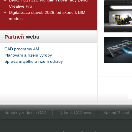
Creative Pro
Digitalizace staveb 2026: od skenu k BIM
modelu
Partneři
webu
CAD programy 4M
Plánování a řízení výroby
Správa majetku a řízení údržby
Kontakty redakce CAD
Týdeník CADnews
Kalendář akcí