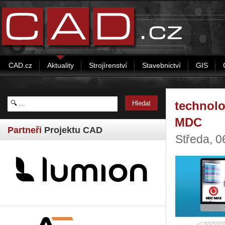
CAD.cz
Aktuality
Strojírenství
Stavebnictví
GIS
technolo
MDC
Partneři
Projektu CAD
Středa, 0