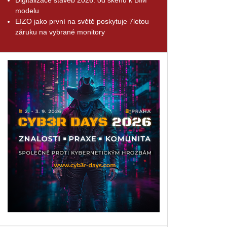
modelu
EIZO jako první na světě poskytuje 7letou
záruku na vybrané monitory