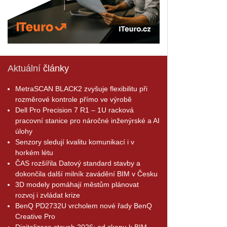
Aktuální
články
MetraSCAN BLACK2 zvyšuje flexibilitu při
rozměrové kontrole přímo ve výrobě
Dell Pro Precision 7 R1 – 1U racková
pracovní stanice pro náročné inženýrské a AI
úlohy
Senzory sledují kvalitu komunikací i v
horkém létu
ČAS rozšířila Datový standard stavby a
dokončila další milník zavádění BIM v Česku
3D modely pomáhají městům plánovat
rozvoj i zvládat krize
BenQ PD2732U vrcholem nové řady BenQ
Creative Pro
Digitalizace staveb 2026: od skenu k BIM