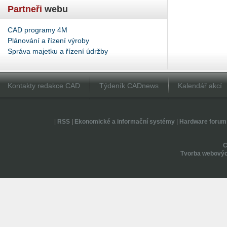
Partneři
webu
CAD programy 4M
Plánování a řízení výroby
Správa majetku a řízení údržby
Kontakty redakce CAD
Týdeník CADnews
Kalendář akcí
|
RSS
|
Ekonomické a informační systémy
|
Hardware forum
Tvorba webovýc