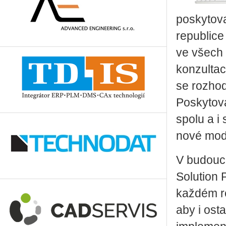
poskytov
republice
ve všech 
konzultac
se rozhod
Poskytov
spolu a i
nové mod
V budouc
Solution 
každém r
aby i ost