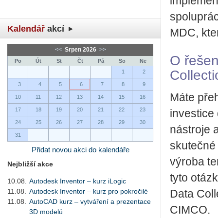
implemen
spoluprá
Kalendář
akcí
MDC, kter
<<
Srpen 2026
>>
O řeše
Po
Út
St
Čt
Pá
So
Ne
Collect
1
2
3
4
5
6
7
8
9
Máte přeh
10
11
12
13
14
15
16
17
18
19
20
21
22
23
investice
24
25
26
27
28
29
30
nástroje 
31
skutečné 
Přidat novou akci do kalendáře
výroba te
Nejbližší akce
tyto otá
10.08.
Autodesk Inventor – kurz iLogic
11.08.
Autodesk Inventor – kurz pro pokročilé
Data Coll
11.08.
AutoCAD kurz – vytváření a prezentace
CIMCO.
3D modelů