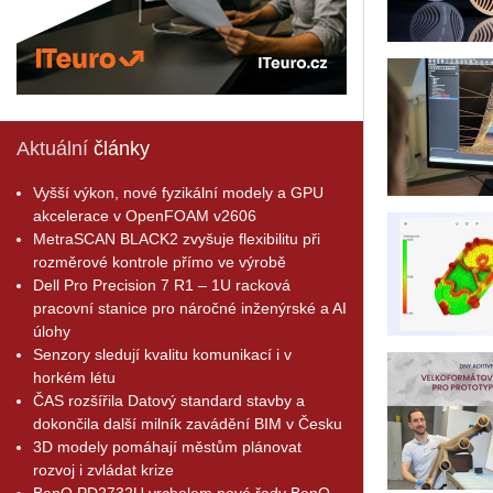
Aktuální
články
Vyšší výkon, nové fyzikální modely a GPU
akcelerace v OpenFOAM v2606
MetraSCAN BLACK2 zvyšuje flexibilitu při
rozměrové kontrole přímo ve výrobě
Dell Pro Precision 7 R1 – 1U racková
pracovní stanice pro náročné inženýrské a AI
úlohy
Senzory sledují kvalitu komunikací i v
horkém létu
ČAS rozšířila Datový standard stavby a
dokončila další milník zavádění BIM v Česku
3D modely pomáhají městům plánovat
rozvoj i zvládat krize
BenQ PD2732U vrcholem nové řady BenQ