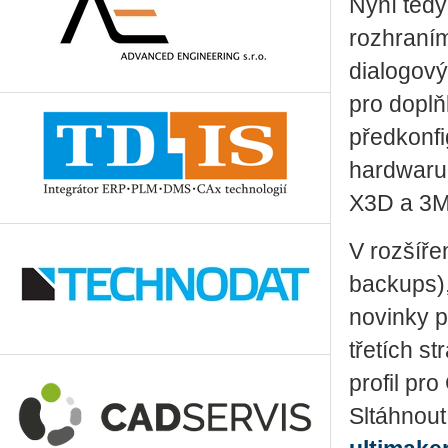
Nyní tedy
rozhraní
dialogový
pro doplň
předkonfi
hardwaru 
X3D a 3M
V rozšíře
backups),
novinky p
třetích s
profil pro
Sltáhnout