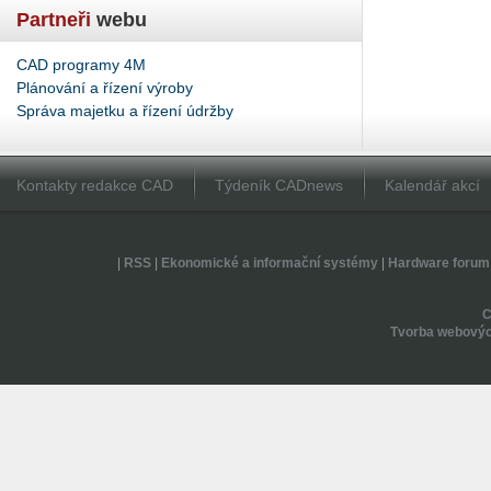
Partneři
webu
CAD programy 4M
Plánování a řízení výroby
Správa majetku a řízení údržby
Kontakty redakce CAD
Týdeník CADnews
Kalendář akcí
|
RSS
|
Ekonomické a informační systémy
|
Hardware forum
Tvorba webovýc