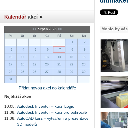
ultimake
Kalendář
akcí
Mohlo by vás 
<<
Srpen 2026
>>
Po
Út
St
Čt
Pá
So
Ne
1
2
3
4
5
6
7
8
9
10
11
12
13
14
15
16
17
18
19
20
21
22
23
24
25
26
27
28
29
30
31
Přidat novou akci do kalendáře
Nejbližší akce
10.08.
Autodesk Inventor – kurz iLogic
11.08.
Autodesk Inventor – kurz pro pokročilé
11.08.
AutoCAD kurz – vytváření a prezentace
3D modelů