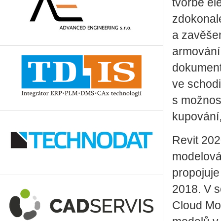
tvorbě el
zdokonale
a zavěšen
armování 
dokumentac
ve schodi
s možnost
ku­po­vá­
Revit 202
modelová
propojuje
2018. V s
Cloud Mod