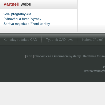
Partneři
webu
CAD programy 4M
Plánování a řízení výroby
Správa majetku a řízení údržby
Kontakty redakce CAD
Týdeník CADnews
Kalendář akcí
|
RSS
|
Ekonomické a informační systémy
|
Hardware forum
Tvorba webovýc