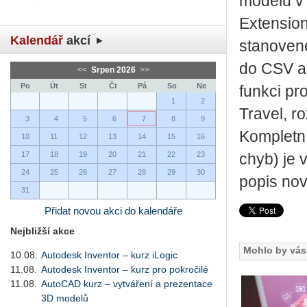
modelů v 
Extension
Kalendář
akcí
stanoven
do CSV a 
<<
Srpen 2026
>>
Po
Út
St
Čt
Pá
So
Ne
funkci pr
1
2
Travel, r
3
4
5
6
7
8
9
Kompletní
10
11
12
13
14
15
16
17
18
19
20
21
22
23
chyb) je 
24
25
26
27
28
29
30
popis nov
31
Přidat novou akci do kalendáře
Nejbližší akce
Mohlo by vás 
10.08.
Autodesk Inventor – kurz iLogic
11.08.
Autodesk Inventor – kurz pro pokročilé
11.08.
AutoCAD kurz – vytváření a prezentace
3D modelů