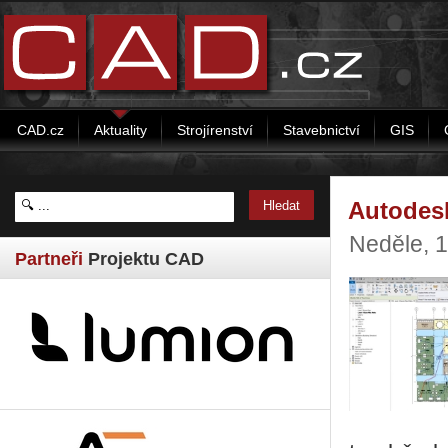
CAD.cz
Aktuality
Strojírenství
Stavebnictví
GIS
Autodesk
Neděle, 
Partneři
Projektu CAD