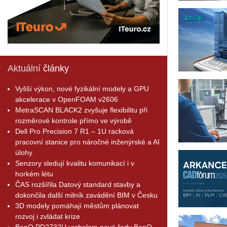
Aktuální
články
Vyšší výkon, nové fyzikální modely a GPU
akcelerace v OpenFOAM v2606
MetraSCAN BLACK2 zvyšuje flexibilitu při
rozměrové kontrole přímo ve výrobě
Dell Pro Precision 7 R1 – 1U racková
pracovní stanice pro náročné inženýrské a AI
úlohy
Senzory sledují kvalitu komunikací i v
horkém létu
ČAS rozšířila Datový standard stavby a
dokončila další milník zavádění BIM v Česku
3D modely pomáhají městům plánovat
rozvoj i zvládat krize
BenQ PD2732U vrcholem nové řady BenQ