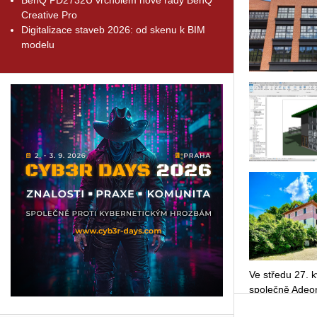
Creative Pro
Digitalizace staveb 2026: od skenu k BIM
modelu
Ve stře­du 27. kv
spo­leč­ně Adeon