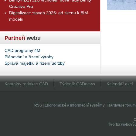
Creative Pro
Digitalizace staveb 2026: od skenu k BIM
modelu
Partneři
webu
CAD programy 4M
Plánování a řízení výroby
Správa majetku a řízení údržby
Kontakty redakce CAD
Týdeník CADnews
Kalendář akcí
|
RSS
|
Ekonomické a informační systémy
|
Hardware forum
Tvorba webovýc