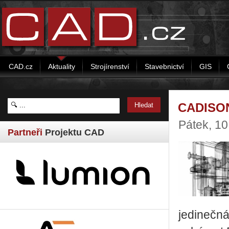
CAD.cz
Aktuality
Strojírenství
Stavebnictví
GIS
CADISON
Pátek, 10
Partneři
Projektu CAD
jedinečná