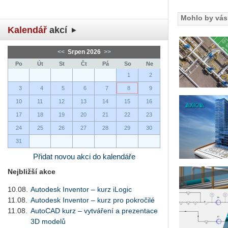
Mohlo by vás 
Kalendář
akcí
<<
Srpen 2026
>>
Po
Út
St
Čt
Pá
So
Ne
1
2
3
4
5
6
7
8
9
10
11
12
13
14
15
16
17
18
19
20
21
22
23
24
25
26
27
28
29
30
31
Přidat novou akci do kalendáře
Nejbližší akce
10.08.
Autodesk Inventor – kurz iLogic
11.08.
Autodesk Inventor – kurz pro pokročilé
11.08.
AutoCAD kurz – vytváření a prezentace
3D modelů