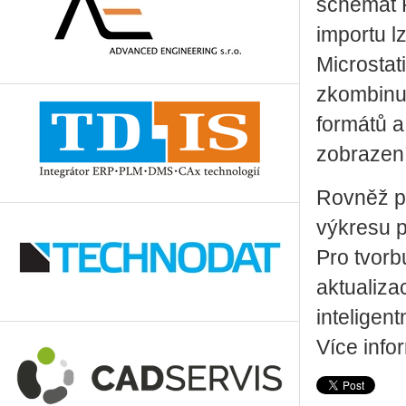
schémat P
importu l
Microstat
zkombinuj
formátů a
zobrazení
Rovněž p
výkresu p
Pro tvor
aktualiza
inteligent
Více info