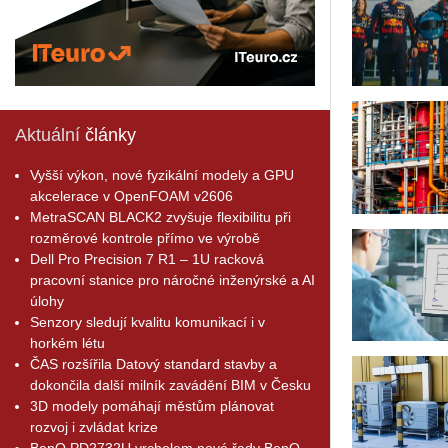
Aktuální
články
Vyšší výkon, nové fyzikální modely a GPU
akcelerace v OpenFOAM v2606
MetraSCAN BLACK2 zvyšuje flexibilitu při
rozměrové kontrole přímo ve výrobě
Dell Pro Precision 7 R1 – 1U racková
pracovní stanice pro náročné inženýrské a AI
úlohy
Senzory sledují kvalitu komunikací i v
horkém létu
ČAS rozšířila Datový standard stavby a
dokončila další milník zavádění BIM v Česku
3D modely pomáhají městům plánovat
rozvoj i zvládat krize
BenQ PD2732U vrcholem nové řady BenQ