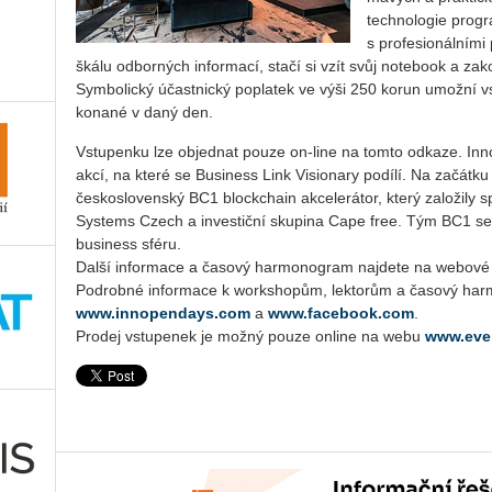
technologie pro­gr
s profesionálními
škálu odborných informací, stačí si vzít svůj notebook a za
Symbolický úča­st­ni­c­ký poplatek ve výši 250 korun umožn
konané v daný den.
Vstupenku lze objednat pouze on-line na tomto odkaze. Inn
akcí, na které se Bu­si­ness Link Visionary podílí. Na začátk
československý BC1 blockchain ak­ce­le­rá­tor, který založil
Systems Czech a investiční skupina Cape free. Tým BC1 se z
business sféru.
Další informace a časový harmonogram najdete na webové
Podrobné informace k workshopům, lektorům a časový ha
www.innopendays.com
a
www.facebook.com
.
Prodej vstupenek je možný pouze online na webu
www.eve