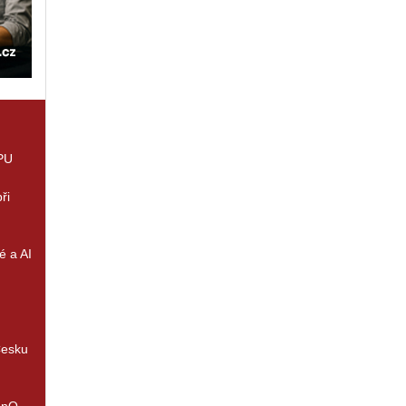
GPU
ři
é a AI
Česku
enQ