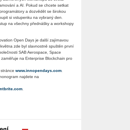
a­mo­vá­ní a AI. Pokud se chcete setkat
 programátory a dozvědět se širokou
koupit si vstupenku na vybraný den.
í vstup na všechny přednášky a workshopy
ovation Open Days je další zajímavou
u května zde byl slavnostně spuštěn první
y společnosti SAB Aerospace, Space
a­mě­řu­je na Enterprise Blockchain pro
 stránce
www.innopendays.com
.
rmonogram najdete na
ntbrite.com
.