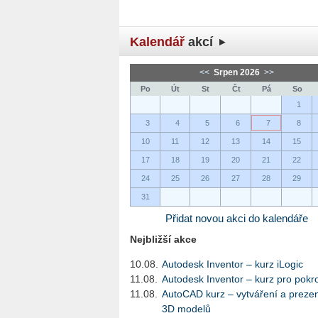
Kalendář
akcí
<<
Srpen 2026
>>
Po
Út
St
Čt
Pá
So
1
3
4
5
6
7
8
10
11
12
13
14
15
17
18
19
20
21
22
24
25
26
27
28
29
31
Přidat novou akci do kalendáře
Nejbližší akce
10.08.
Autodesk Inventor – kurz iLogic
11.08.
Autodesk Inventor – kurz pro pokro
11.08.
AutoCAD kurz – vytváření a preze
3D modelů