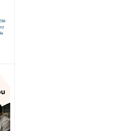
ilé
urz
le