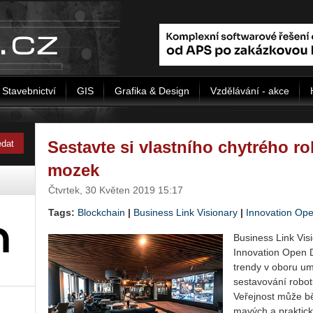
Stavebnictví
GIS
Grafika & Design
Vzdělávání - akce
Sestavte si vlastního chytrého ro
mozek
Čtvrtek, 30 Květen 2019 15:17
Tags:
Blockchain
|
Business Link Visionary
|
Innovation Op
Business Link Vis
Innovation Open D
trendy v oboru umě
sestavování robotů
Veřejnost může bě
ma­vých a prakti