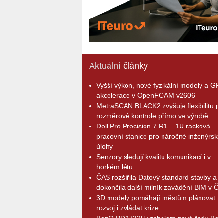
Aktuální
články
Vyšší výkon, nové fyzikální modely a 
akcelerace v OpenFOAM v2606
MetraSCAN BLACK2 zvyšuje flexibilitu p
rozměrové kontrole přímo ve výrobě
Dell Pro Precision 7 R1 – 1U racková
pracovní stanice pro náročné inženýrsk
úlohy
Senzory sledují kvalitu komunikací i v
horkém létu
ČAS rozšířila Datový standard stavby a
dokončila další milník zavádění BIM v 
3D modely pomáhají městům plánovat
rozvoj i zvládat krize
BenQ PD2732U vrcholem nové řady B