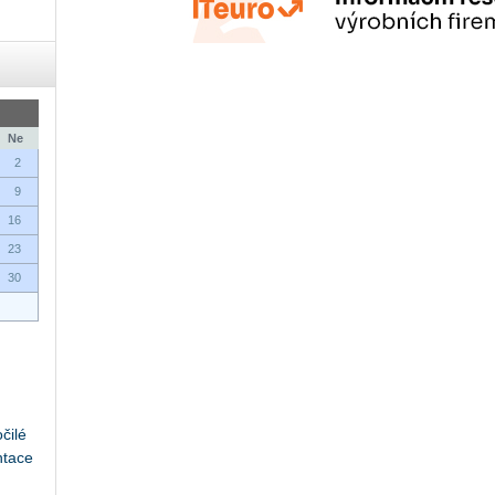
Ne
2
9
16
23
30
čilé
ntace