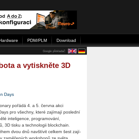
Hardware
PDM/PLM
Download
Google překladač:
bota a vytiskněte 3D
en Days
ionary pořádá 4. a 5. června akci
ays pro všechny, které zajímají poslední
lé in­te­li­gen­ce, programování,
, 3D tisku a technologii block­chain.
hem dvou dnů navštívit celkem šest za­jí­
cky zaměřených workshopů ze světa