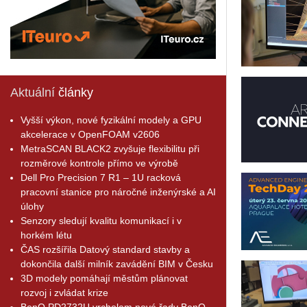
Aktuální
články
Vyšší výkon, nové fyzikální modely a GPU
akcelerace v OpenFOAM v2606
MetraSCAN BLACK2 zvyšuje flexibilitu při
rozměrové kontrole přímo ve výrobě
Dell Pro Precision 7 R1 – 1U racková
pracovní stanice pro náročné inženýrské a AI
úlohy
Senzory sledují kvalitu komunikací i v
horkém létu
ČAS rozšířila Datový standard stavby a
dokončila další milník zavádění BIM v Česku
3D modely pomáhají městům plánovat
rozvoj i zvládat krize
BenQ PD2732U vrcholem nové řady BenQ