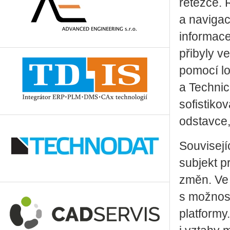
řetězce. 
a navigac
informac
přibyly v
pomocí l
a Technic
sofistiko
odstavce,
Souvisejí
subjekt p
změn. Ve 
s možnost
platformy