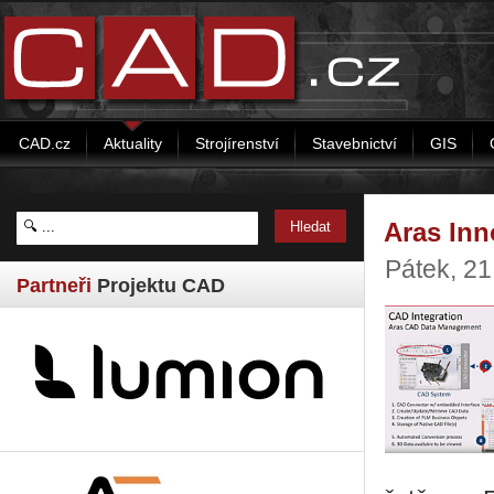
CAD.cz
Aktuality
Strojírenství
Stavebnictví
GIS
Aras Inn
Pátek, 2
Partneři
Projektu CAD