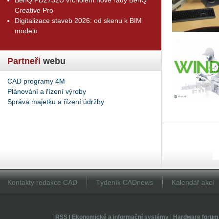
Creative Pro
Digitalizace staveb 2026: od skenu k BIM
modelu
Partneři
webu
CAD programy 4M
Plánování a řízení výroby
Správa majetku a řízení údržby
Kontakty redakce CAD
Týdeník CADnews
Kalendář akcí
|
RSS
|
Ekonomické a informační systémy
|
Hardware forum