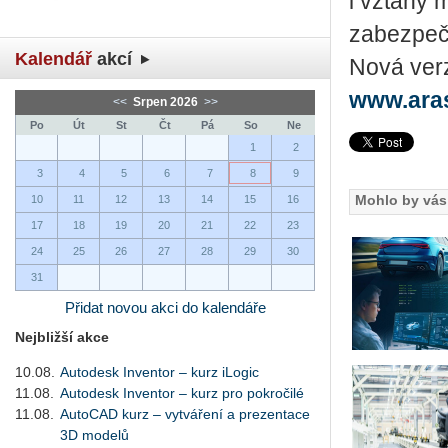
i vztahy 
zabezpeč
Kalendář
akcí
Nová verz
www.aras
<<
Srpen 2026
>>
Po
Út
St
Čt
Pá
So
Ne
1
2
3
4
5
6
7
8
9
Mohlo by vás 
10
11
12
13
14
15
16
17
18
19
20
21
22
23
24
25
26
27
28
29
30
31
Přidat novou akci do kalendáře
Nejbližší akce
10.08.
Autodesk Inventor – kurz iLogic
11.08.
Autodesk Inventor – kurz pro pokročilé
11.08.
AutoCAD kurz – vytváření a prezentace
3D modelů