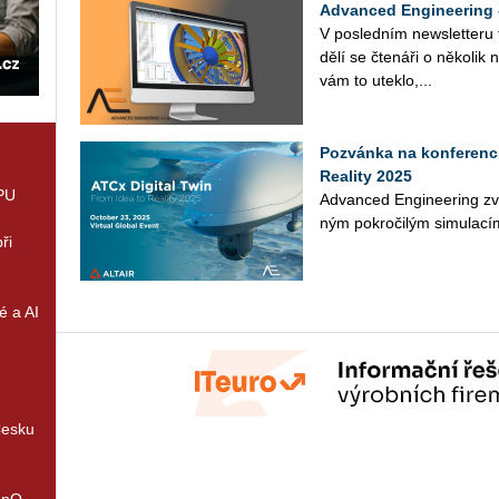
Advanced Engineering 
V po­sled­ním news­let­te­ru
dělí se čte­ná­ři o ně­ko­lik 
vám to uteklo,...
Pozvánka na konferenci
Reality 2025
GPU
Advan­ced En­gi­nee­ring zve
ným po­kro­či­lým si­mu­la­cím 
ři
é a AI
Česku
enQ