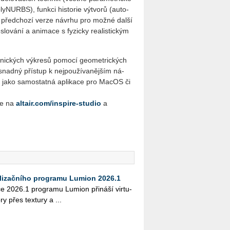
ly­NURBS), funk­ci his­to­rie vý­tvo­rů (au­to­
­cí před­cho­zí verze ná­vr­hu pro mož­né dal­ší
o­vá­ní a ani­ma­ce s fy­zic­ky re­a­lis­tic­kým
ic­kých vý­kre­sů po­mo­cí ge­o­me­t­ric­kých
d­ný pří­stup k nej­po­u­ží­va­něj­ším ná­
­ný jako sa­mo­stat­ná apli­ka­ce pro MacOS či
te na
altair.com/inspire-studio
a
alizačního programu Lumion 2026.1
­ce 2026.1 pro­gra­mu Lu­mi­on při­ná­ší vir­tu­
ory přes tex­tu­ry a ...