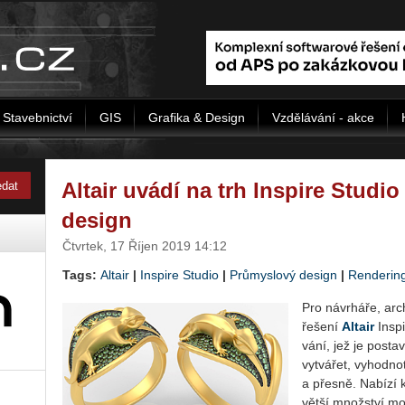
Stavebnictví
GIS
Grafika & Design
Vzdělávání - akce
Altair uvádí na trh Inspire Studi
design
Čtvrtek, 17 Říjen 2019 14:12
Tags:
Altair
|
Inspire Studio
|
Průmyslový design
|
Renderin
Pro ná­vr­há­ře, ar­ch
ře­še­ní
Al­tair
In­spi
vá­ní, jež je po­sta­
vy­tvá­řet, vy­hod­no­t
a přes­ně. Na­bí­zí k
vět­ší množ­ství mo­d