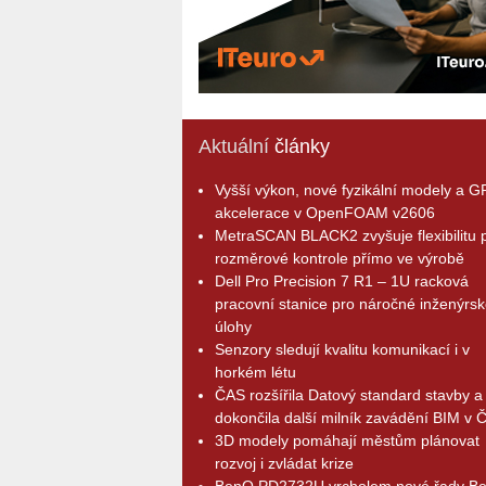
Aktuální
články
Vyšší výkon, nové fyzikální modely a 
akcelerace v OpenFOAM v2606
MetraSCAN BLACK2 zvyšuje flexibilitu p
rozměrové kontrole přímo ve výrobě
Dell Pro Precision 7 R1 – 1U racková
pracovní stanice pro náročné inženýrsk
úlohy
Senzory sledují kvalitu komunikací i v
horkém létu
ČAS rozšířila Datový standard stavby a
dokončila další milník zavádění BIM v 
3D modely pomáhají městům plánovat
rozvoj i zvládat krize
BenQ PD2732U vrcholem nové řady B