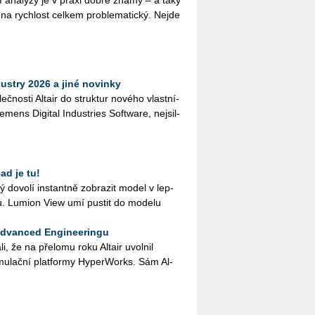
na rych­lost cel­kem pro­ble­ma­tic­ký. Nejde
ustry 2026 a jiné novinky
leč­nos­ti Al­tair do struk­tur no­vé­ho vlast­ní­
­mens Di­gi­tal In­dustries Soft­ware, nej­sil­
ad je tu!
 do­vo­lí in­stant­ně zob­ra­zit model v lep­
tu. Lu­mi­on View umí pus­tit do mo­de­lu
Advanced Engineeringu
­li, že na pře­lo­mu roku Al­tair uvol­nil
mu­lač­ní plat­for­my Hy­perWorks. Sám Al­