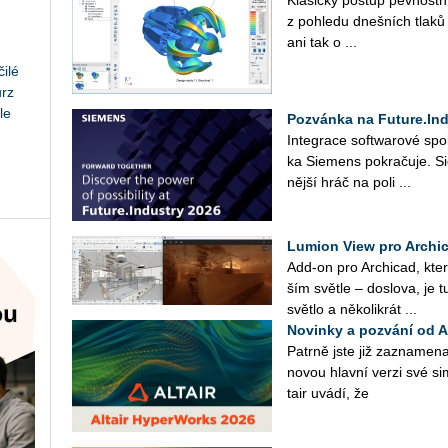
z po­hle­du dneš­ních tlaků 
ani tak o ...
ilé
urz
le
Pozvánka na Future.Ind
In­te­gra­ce soft­wa­ro­vé spo­
ka Sie­mens po­kra­ču­je. Sie
něj­ší hráč na poli ...
Lumion View pro Archic
Add-on pro Ar­chi­cad, který
ším svět­le – do­slo­va, je 
svět­lo a ně­ko­li­krát ...
Novinky a pozvání od 
Pa­tr­ně jste již za­zna­me­na
novou hlav­ní verzi své si­
tair uvádí, že