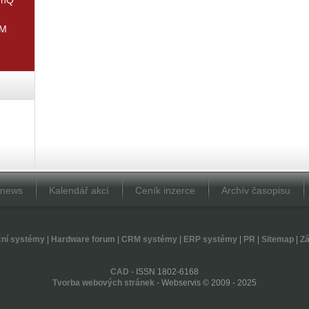
IM
Dnews
Kalendář akcí
Ceník inzerce
Archív časopisu
ční systémy
|
Hardware forum
|
CRM systémy
|
ERP systémy
|
PR
|
Sitemap
|
Zá
CAD
- ISSN 1802-6168
Tvorba webových stránek
- Webservis © 2009 - 2025