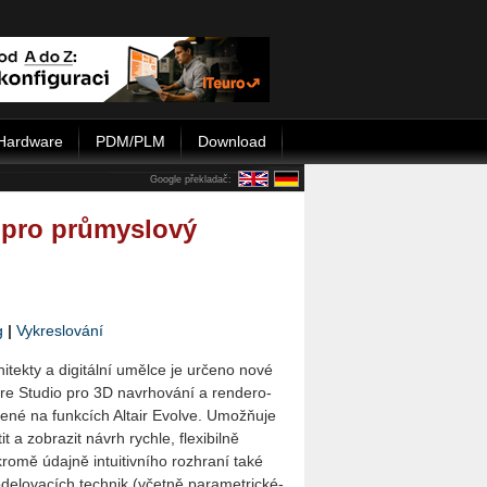
Hardware
PDM/PLM
Download
Google překladač:
o pro průmyslový
g
|
Vykreslování
i­tek­ty a di­gi­tál­ní uměl­ce je ur­če­no no­vé
­re Stu­dio pro 3D na­vr­ho­vá­ní a ren­de­ro­
ve­né na funk­cích Al­tair Evol­ve. Umo­ž­ňu­je
it a zob­ra­zit ná­vrh rych­le, fle­xi­bil­ně
ro­mě údaj­ně in­tu­i­tiv­ní­ho roz­hra­ní také
e­lo­va­cích tech­nik (včet­ně pa­ra­me­t­ric­ké­