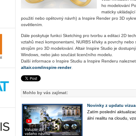
ho mo­de­lo­vá­ní Po­
ma­tic­ky uklá­da­jí
po­u­ži­tí ne­bo opě­tov­ný návrh) a In­spi­re Ren­der pro 3D vy­kres­l
osvět­le­ním.
Dále poskytuje funk­ci Sket­ching pro tvor­bu a edi­ta­ci 2D tech­n
vzta­hů me­zi kom­po­nen­ta­mi, NURBS křiv­ky a po­vrchy nebo sna
stro­jům pro 3D mo­de­lo­vá­ní. Al­tair In­spi­re Stu­dio je do­stup
Win­dows, nebo jako sou­část li­cenč­ní­ho mo­de­lu.
Další informace o Inspire Studiu a Inspire Renderu nalezne
altair.com/inspire-render
.
Mohlo by vás zajímat:
Novinky z updatu vizu
Zatím po­sled­ní ak­tu­a­li­za
ál­ní re­a­li­tu na clou­du, vz