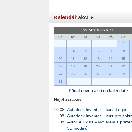
Kalendář
akcí
<<
Srpen 2026
>>
Po
Út
St
Čt
Pá
So
1
3
4
5
6
7
8
10
11
12
13
14
15
17
18
19
20
21
22
24
25
26
27
28
29
31
Přidat novou akci do kalendáře
Nejbližší akce
10.08.
Autodesk Inventor – kurz iLogic
11.08.
Autodesk Inventor – kurz pro pokro
11.08.
AutoCAD kurz – vytváření a preze
3D modelů