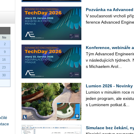
Pozvánka na Advanced 
V sou­čas­nos­ti vr­cho­lí pří
fe­ren­ce Advan­ced En­gi­ne
Ne
2
Konference, webináře 
9
Tým Advan­ced En­gi­nee­rin
16
v ná­sle­du­jí­cích týd­nech.
s Mi­cha­e­lem Arol...
23
30
Lumion 2026 - Novinky
Lu­mi­on v mi­nu­lém roce ro
jeden pro­gram, ale exis­tu­
s Lu­mi­o­nem po­tkat.&...
čilé
ntace
Simulace bez čekání, n
Kla­sic­ký po­stup pev­nost