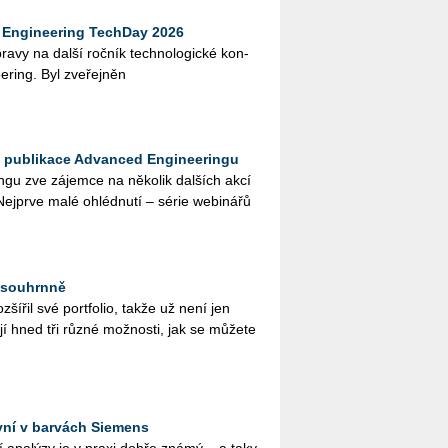
Engineering TechDay 2026
­pra­vy na další roč­ník tech­no­lo­gic­ké kon­
e­ring. Byl zve­řej­něn
a publikace Advanced Engineeringu
­gu zve zá­jem­ce na ně­ko­lik dal­ších akcí
 Nej­pr­ve malé ohléd­nu­tí – série webi­ná­řů
 souhrnně
z­ší­řil své portfolio, takže už není jen
jí hned tři různé mož­nos­ti, jak se mů­že­te
yní v barvách Siemens
­ní ana­lý­zy je v praxi dobře známý – a taky