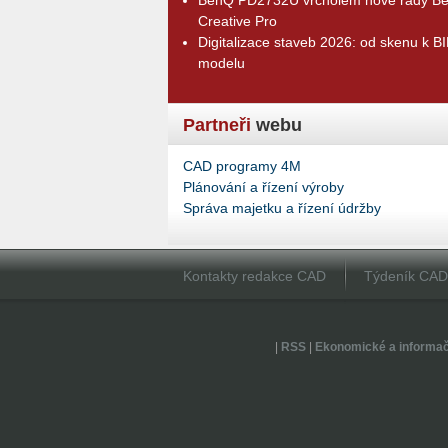
Creative Pro
Digitalizace staveb 2026: od skenu k B
modelu
Partneři
webu
CAD programy 4M
Plánování a řízení výroby
Správa majetku a řízení údržby
Kontakty redakce CAD
Týdeník CA
|
RSS
|
Ekonomické a informa