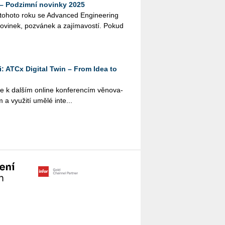
– Podzimní novinky 2025
 to­ho­to roku se Advan­ced En­gi­nee­ring
no­vi­nek, po­zvá­nek a za­jí­ma­vos­tí. Pokud
: ATCx Digital Twin – From Idea to
 k dal­ším on­li­ne kon­fe­ren­cím vě­no­va­
a vy­u­ži­tí umělé in­te­...