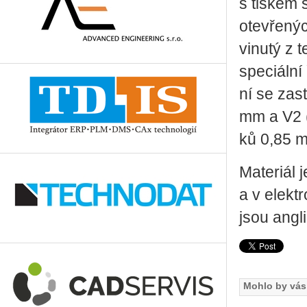
s tis­kem 
ote­vře­nýc
vi­nu­tý z
spe­ci­ál­
ní se za­s
mm a V2 (h
ků 0,85 
Ma­te­ri­ál
a v elek­tr
jsou an­g­li
Mohlo by vás 