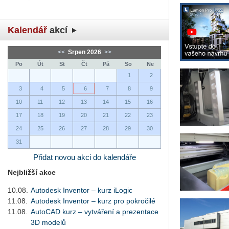
Kalendář
akcí
<<
Srpen 2026
>>
Po
Út
St
Čt
Pá
So
Ne
1
2
3
4
5
6
7
8
9
10
11
12
13
14
15
16
17
18
19
20
21
22
23
24
25
26
27
28
29
30
31
Přidat novou akci do kalendáře
Nejbližší akce
10.08.
Autodesk Inventor – kurz iLogic
11.08.
Autodesk Inventor – kurz pro pokročilé
11.08.
AutoCAD kurz – vytváření a prezentace
3D modelů