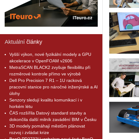
Aktuální
články
Vyšší výkon, nové fyzikální modely a GPU
akcelerace v OpenFOAM v2606
MetraSCAN BLACK2 zvyšuje flexibilitu při
rozměrové kontrole přímo ve výrobě
Dell Pro Precision 7 R1 – 1U racková
pracovní stanice pro náročné inženýrské a AI
úlohy
Senzory sledují kvalitu komunikací i v
horkém létu
ČAS rozšířila Datový standard stavby a
dokončila další milník zavádění BIM v Česku
3D modely pomáhají městům plánovat
rozvoj i zvládat krize
BenQ PD2732U vrcholem nové řady BenQ