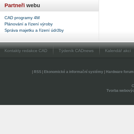
Partneři
webu
CAD programy 4M
Plánování a řízení výroby
Správa majetku a řízení údržby
Kontakty redakce CAD
Týdeník CADnews
Kalendář akcí
|
RSS
|
Ekonomické a informační systémy
|
Hardware forum
Tvorba webovýc