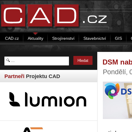
CAD.cz
Aktuality
Strojírenství
Stavebnictví
GIS
DSM nab
Pondělí, 
Partneři
Projektu CAD