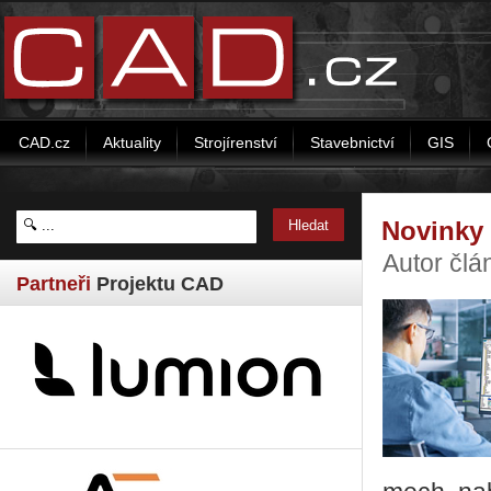
CAD.cz
Aktuality
Strojírenství
Stavebnictví
GIS
Novinky 
Autor čl
Partneři
Projektu CAD