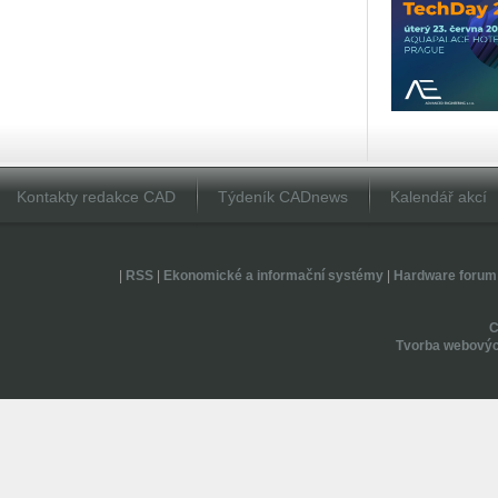
Kontakty redakce CAD
Týdeník CADnews
Kalendář akcí
|
RSS
|
Ekonomické a informační systémy
|
Hardware forum
Tvorba webovýc