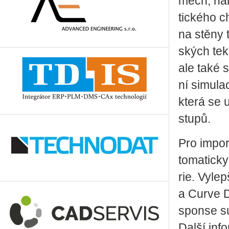
mech, na­b
tic­ké­ho c
na stěny t
ských te­k
ale také s
ní si­mu­la
která se uk
stu­pů.
Pro im­por
to­ma­tic­k
rie. Vy­le
a Curve Di
spon­se su
Další inf