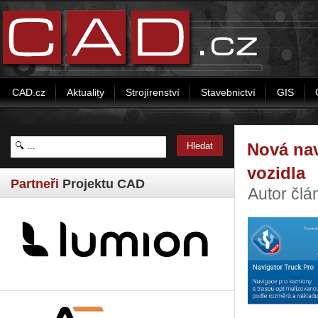
CAD.cz
Aktuality
Strojírenství
Stavebnictví
GIS
Nová nav
vozidla
Partneři
Projektu CAD
Autor čl