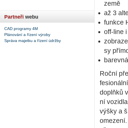
země
až 3 al­te
Partneři
webu
funk­ce 
CAD programy 4M
off-line 
Plánování a řízení výroby
zob­ra­ze
Správa majetku a řízení údržby
sy přím
ba­rev­ná
Roční před
fe­si­o­nál
doplňků vč
ní vo­zi­dl
výšky a ší
ome­ze­ní. 