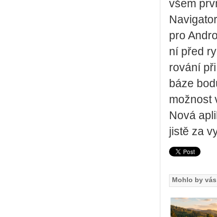
všem prv­n
Na­vi­ga­to
pro An­dro­
ní před ryc
ro­vá­ní př
bá­ze bodů
mož­nost v
Nová apli­k
jistě za vy
Mohlo by vás 