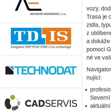
vozy, do­dá
Trasa je op
zi­dla, typ
z ob­lí­be­
a do­ká­že 
po­mo­ci G
né ve vaše
Na­vi­ga­t
nu­jí­cí:
pro­fe­s
Se­ver­ní 
ak­tu­ál­