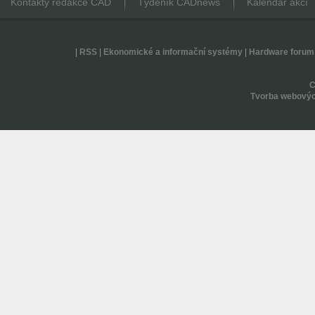
Kontakty redakce CAD
Týdeník CADnews
Kalendář akcí
|
RSS
|
Ekonomické a informační systémy
|
Hardware forum
Tvorba webovýc