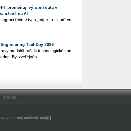
FFT proměňují výrobní data v
založené na AI
te­gra­ci ře­še­ní typu „edge-to-cloud“ ve
Engineering TechDay 2026
­pra­vy na další roč­ník tech­no­lo­gic­ké kon­
e­ring. Byl zve­řej­něn
Trends
sady ochrany osobních údajů
|