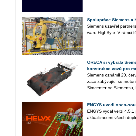
Spolupráce Siemens a H
Sie­mens uza­vřel part­ner­st
wa­ru HighBy­te. V rámci té
ORECA si vybrala Sieme
konstrukce vozů pro m
Sie­mens ozná­mil 29. červ
za­ce za­bý­va­jí­cí se mo­to­
Sim­cen­ter od Sie­men­su, k
ENGYS uvedl open-sour
ENGYS vydal verzi 4.5.1 pr
ak­tu­a­li­za­ce­mi všech d