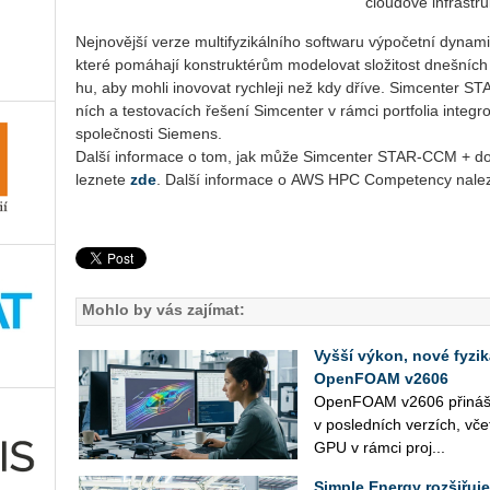
clou­do­vé in­fra­str
Nej­no­věj­ší verze mul­ti­fy­zi­kál­ní­ho soft­wa­ru vý­po­čet­ní dy­na
které po­má­ha­jí kon­struk­té­rům mo­de­lo­vat slo­ži­tost dneš­níc
hu, aby mohli ino­vo­vat rych­le­ji než kdy dříve. Sim­cen­ter STA
ních a tes­to­va­cích ře­še­ní Sim­cen­ter v rámci port­fo­lia in­te­gr
spo­leč­nos­ti Si­e­mens.
Další in­for­ma­ce o tom, jak může Sim­cen­ter STAR-CCM + dodat n
lez­ne­te
zde
. Další in­for­ma­ce o AWS HPC Com­pe­ten­cy na­lez
Mohlo by vás zajímat:
Vyšší výkon, nové fyzi
OpenFOAM v2606
Open­FO­AM v2606 při­ná­ší n
v po­sled­ních ver­zích, vče
GPU v rámci pro­j...
Simple Energy rozšiřuje