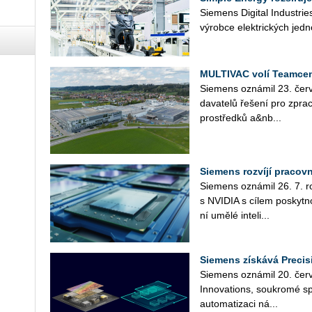
Sie­mens Di­gi­tal In­du­st­r
vý­rob­ce elek­tric­kých jed­n
MULTIVAC volí Teamcen
Sie­mens ozná­mil 23. čer­v
da­va­te­lů ře­še­ní pro zpra­c
pro­střed­ků a&nb...
Siemens rozvíjí pracov
Sie­mens ozná­mil 26. 7. roz­
s NVI­DIA s cílem po­skyt­no
ní umělé in­te­li­...
Siemens získává Precis
Sie­mens ozná­mil 20. čer­ve
In­no­vati­ons, sou­kro­mé sp
au­to­ma­ti­za­ci ná­...