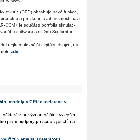
uk­tu­ry AWS.
­mi­ky te­ku­tin (CFD) ob­sa­hu­je nové funk­ce,
h pro­duk­tů a pro­zkou­má­vat mož­nos­ti ná­vr­
R-CCM+ je sou­čás­tí port­fo­lia si­mu­lač­
o­va­né­ho soft­wa­ru a slu­žeb Xce­le­ra­tor
ej­kom­plex­něj­ší di­gi­tál­ní dvoj­če, na­
­ne­te
zde
.
kální modely a GPU akcelerace v
ě­kte­ré z nej­vý­znam­něj­ších vy­lep­še­ní
t­ně první pod­po­ry pře­su­nu vý­po­čtů na
 využití Siemens Xceleratoru