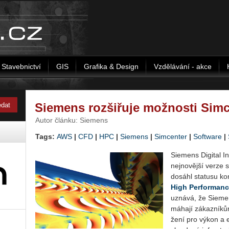
Stavebnictví
GIS
Grafika & Design
Vzdělávání - akce
Siemens rozšiřuje možnosti Si
Autor článku: Siemens
Tags:
AWS
|
CFD
|
HPC
|
Siemens
|
Sim­cen­ter
|
Soft­wa­re
|
Si­e­mens Di­gi­tal 
nej­no­věj­ší verze
do­sá­hl sta­tu­su k
High Per­for­man­
uzná­vá, že Si­e­men
má­ha­jí zá­kaz­ní­ků
že­ní pro výkon a efe