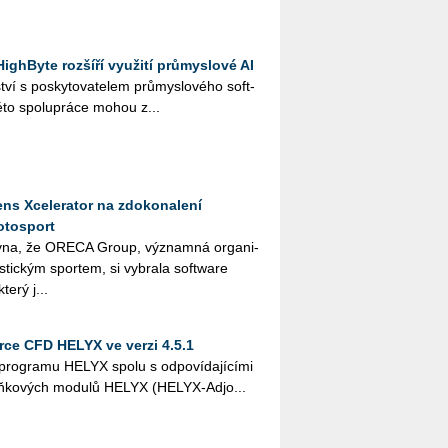
ighByte rozšíří využití průmyslové AI
ví s po­sky­to­va­te­lem prů­mys­lo­vé­ho soft­
to spo­lu­prá­ce mohou z...
ns Xcelerator na zdokonalení
otosport
­na, že ORE­CA Group, vý­znam­ná or­ga­ni­
ris­tic­kým spor­tem, si vy­bra­la soft­ware
terý j...
ce CFD HELYX ve verzi 4.5.1
o­gra­mu HELYX spolu s od­po­ví­da­jí­cí­mi
oplňko­vých mo­du­lů HELYX (HELYX-Ad­jo...