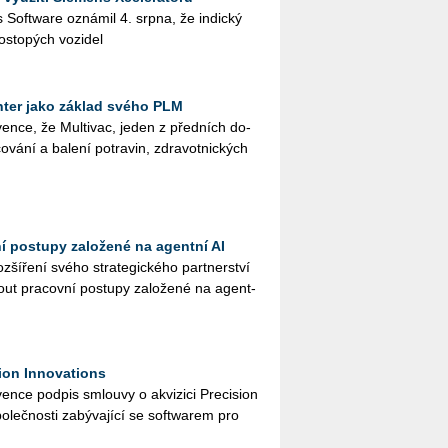
ies Soft­ware ozná­mil 4. srpna, že in­dic­ký
os­to­pých vo­zi­del
ter jako základ svého PLM
en­ce, že Mul­ti­vac, jeden z před­ních do­
o­vá­ní a ba­le­ní po­tra­vin, zdra­vot­nic­kých
ní postupy založené na agentní AI
ší­ře­ní svého stra­te­gic­ké­ho part­ner­ství
ut pra­cov­ní po­stu­py za­lo­že­né na agent­
ion Innovations
n­ce pod­pis smlou­vy o akvi­zi­ci Pre­ci­si­on
o­leč­nos­ti za­bý­va­jí­cí se soft­warem pro