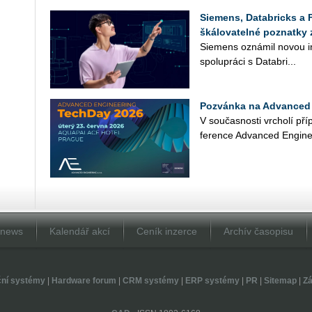
Siemens, Databricks a 
škálovatelné poznatky 
Sie­mens ozná­mil novou in­
spo­lu­prá­ci s Da­ta­b­ri...
Pozvánka na Advanced 
V sou­čas­nos­ti vr­cho­lí pří
fe­ren­ce Advan­ced En­gi­ne
Dnews
Kalendář akcí
Ceník inzerce
Archív časopisu
ční systémy
|
Hardware forum
|
CRM systémy
|
ERP systémy
|
PR
|
Sitemap
|
Zá