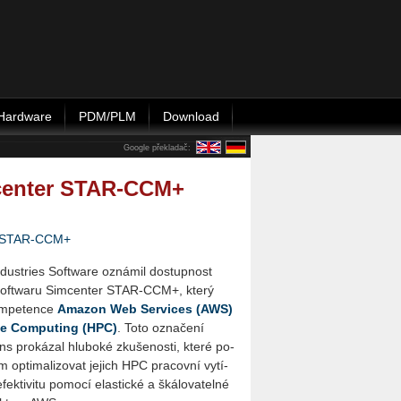
Hardware
PDM/PLM
Download
Google překladač:
mcenter STAR-CCM+
STAR-CCM+
In­dustries Soft­ware ozná­mil do­stup­nost
 soft­wa­ru Sim­cen­ter STAR-CCM+, který
om­pe­ten­ce
Ama­zon Web Ser­vi­ces (AWS)
ce Com­pu­ting (HPC)
. Toto ozna­če­ní
s pro­ká­zal hlu­bo­ké zku­še­nos­ti, které po­
m op­ti­ma­li­zo­vat je­jich HPC pra­cov­ní vy­tí­
k­ti­vi­tu po­mo­cí elas­tic­ké a šká­lo­va­tel­né