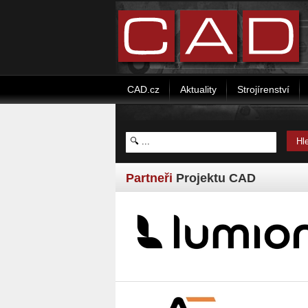
CAD.cz
Aktuality
Strojírenství
Partneři
Projektu CAD