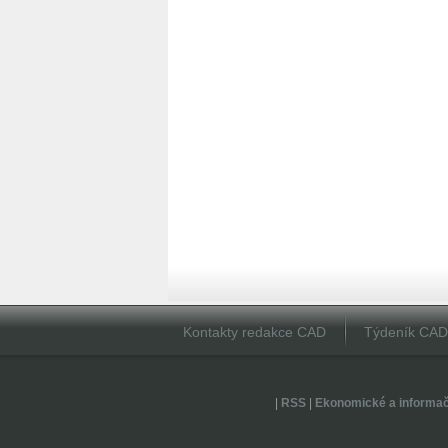
Kontakty redakce CAD
Týdeník CA
|
RSS
|
Ekonomické a informa