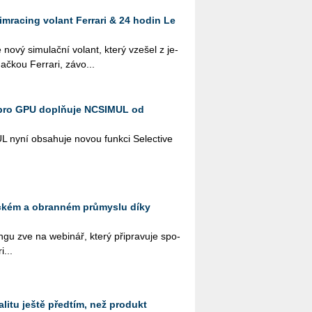
imracing volant Ferrari & 24 hodin Le
 nový si­mu­lač­ní vo­lant, který vze­šel z je­
ač­kou Ferra­ri, zá­vo­...
pro GPU doplňuje NCSIMUL od
L nyní ob­sa­hu­je novou funk­ci Se­lecti­ve
eckém a obranném průmyslu díky
­gu zve na webi­nář, který při­pra­vu­je spo­
i...
litu ještě předtím, než produkt