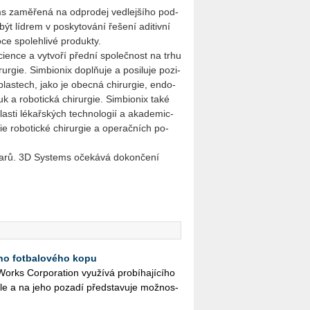
s za­mě­ře­ná na od­pro­dej ve­d­lej­ší­ho pod­
t líd­rem v po­sky­to­vá­ní ře­še­ní adi­tiv­ní
­ce spo­leh­li­vé pro­duk­ty.
Science a vy­tvo­ří před­ní spo­leč­nost na trhu
rur­gie. Sim­bi­o­nix doplňuje a po­si­lu­je po­zi­
 ob­las­tech, jako je obec­ná chi­rur­gie, en­do­
uk a ro­bo­tic­ká chi­rur­gie. Sim­bi­o­nix také
­las­ti lé­kař­ských tech­no­lo­gií a aka­de­mic­
gie ro­bo­tic­ké chi­rur­gie a ope­rač­ních po­
­la­rů. 3D Sys­tems oče­ká­vá do­kon­če­ní
ího fotbalového kopu
rks Cor­po­rati­on vy­u­ží­vá pro­bí­ha­jí­cí­ho
a­le a na jeho po­za­dí před­sta­vu­je mož­nos­