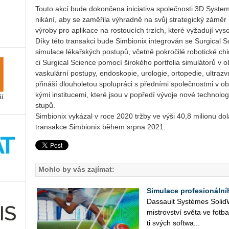
Touto akcí bude do­kon­če­na ini­ci­a­ti­va spo­leč­nos­ti 3D Sys­tem
ni­ká­ní, aby se za­mě­ři­la vý­hrad­ně na svůj stra­te­gic­ký záměr bý
vý­ro­by pro apli­ka­ce na ros­tou­cích tr­zích, které vy­ža­du­jí vy­so
Díky této trans­ak­ci bude Sim­bi­o­nix in­te­gro­ván se Sur­gi­cal 
si­mu­la­ce lé­kař­ských po­stu­pů, včet­ně po­kro­či­lé ro­bo­tic­ké chi­
ci Sur­gi­cal Science po­mo­cí ši­ro­ké­ho port­fo­lia si­mu­lá­to­rů v
vasku­lár­ní po­stu­py, en­do­sko­pie, uro­lo­gie, or­to­pe­die, ul­tra­zv
při­ná­ší dlou­ho­le­tou spo­lu­prá­ci s před­ní­mi spo­leč­nost­mi v ob
ký­mi in­sti­tu­ce­mi, které jsou v po­pře­dí vý­vo­je nové tech­no­lo­
stu­pů.
Sim­bi­o­nix vy­ká­zal v roce 2020 tržby ve výši 40,8 mi­li­o­nu do
trans­ak­ce Sim­bi­o­nix během srpna 2021.
Mohlo by vás zajímat:
Simulace profesionáln
Das­sault Sys­tè­mes So­lid­Wo
mi­s­trov­ství světa ve fot­b
ti svých soft­wa­...