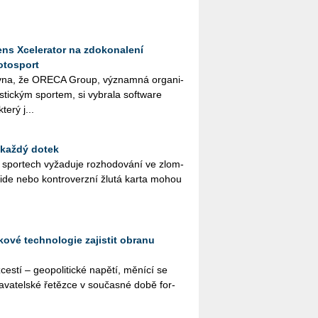
ns Xcelerator na zdokonalení
otosport
­na, že ORE­CA Group, vý­znam­ná or­ga­ni­
ris­tic­kým spor­tem, si vy­bra­la soft­ware
terý j...
 každý dotek
ch spor­tech vy­ža­du­je roz­ho­do­vá­ní ve zlom­
­si­de nebo kon­tro­verz­ní žlutá karta mohou
ové technologie zajistit obranu
s­tí – ge­o­po­li­tic­ké na­pě­tí, mě­ní­cí se
a­va­tel­ské ře­těz­ce v sou­čas­né době for­