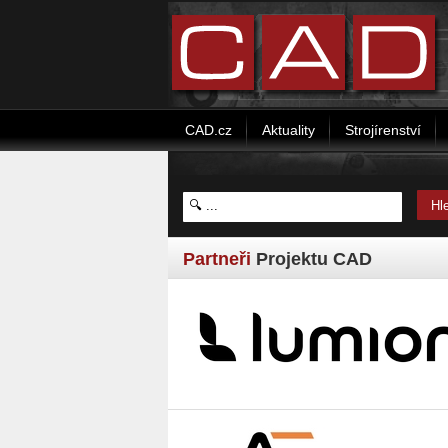
CAD.cz
Aktuality
Strojírenství
Partneři
Projektu CAD