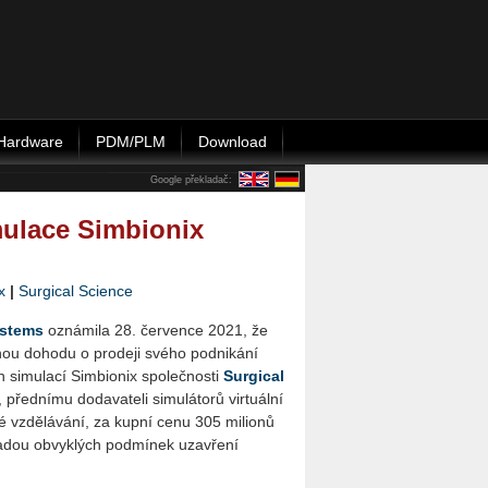
Hardware
PDM/PLM
Download
Google překladač:
mulace Simbionix
x
|
Sur­gi­cal Science
s­tems
ozná­mi­la 28. čer­ven­ce 2021, že
nou do­ho­du o pro­de­ji svého pod­ni­ká­ní
si­mu­la­cí Sim­bi­o­nix spo­leč­nos­ti
Sur­gi­cal
, před­ní­mu do­da­va­te­li si­mu­lá­to­rů vir­tu­ál­ní
­ské vzdě­lá­vá­ní, za kupní cenu 305 mi­li­o­nů
a­dou ob­vyk­lých pod­mí­nek uza­vře­ní