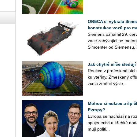
ORECA si vybrala Sieme
konstrukce vozů pro m
Sie­mens ozná­mil 29. červ
za­ce za­bý­va­jí­cí se mo­to­
Sim­cen­ter od Sie­men­su, k
Jak chytré míče sledují
Re­ak­ce v pro­fe­si­o­nál­ní
ku vte­ři­ny. Zmeš­ka­ný off
zcela změ­nit vý­sle...
Mohou simulace a špičk
Evropy?
Ev­ro­pa se na­chá­zí na roz­ce
spo­je­nec­tví a křeh­ké do­d
mu­jí po­li­ti­...