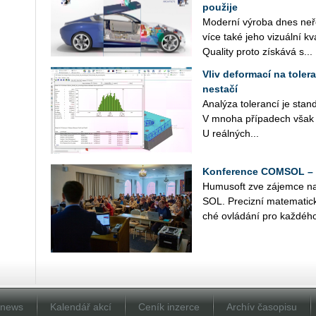
použije
Mo­der­ní vý­ro­ba dnes ne­ř
více také jeho vi­zu­ál­ní kva
Qua­li­ty proto zís­ká­vá s...
Vliv deformací na toler
nestačí
Ana­lý­za to­le­ran­cí je stan
V mnoha pří­pa­dech však pr
U re­ál­ných...
Konference COMSOL – 1
Hu­mu­soft zve zá­jem­ce n
SOL. Pre­ciz­ní ma­te­ma­tic­
ché ovlá­dá­ní pro kaž­dé­ho
Dnews
Kalendář akcí
Ceník inzerce
Archív časopisu