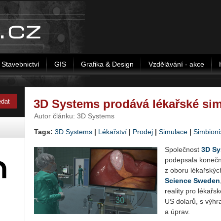
Stavebnictví
GIS
Grafika & Design
Vzdělávání - akce
3D Systems prodává lékařské si
Autor článku: 3D Systems
Tags:
3D Systems
|
Lékařství
|
Prodej
|
Simulace
|
Sim­bi­o­ni
Spo­leč­nost
3D Sy
po­de­psa­la ko­neč­
z oboru lé­kař­ských 
Science Sweden
re­a­li­ty pro lé­kař
US do­la­rů, s vý­hr
a úprav.