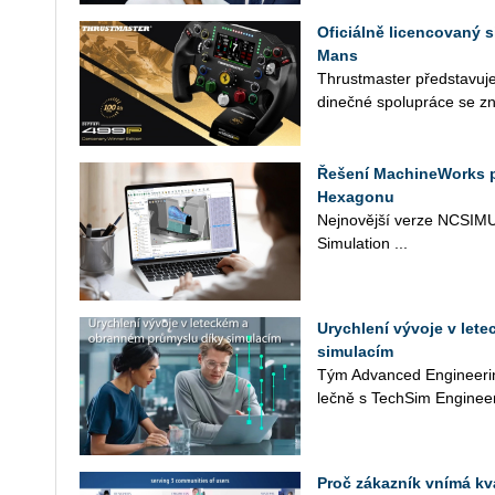
Oficiálně licencovaný s
Mans
Thrust­mas­ter před­sta­vu­je
di­neč­né spo­lu­prá­ce se zn
Řešení MachineWorks 
Hexagonu
Nej­no­věj­ší verze NC­SI­MU
Si­mu­lati­on ...
Urychlení vývoje v let
simulacím
Tým Advan­ced En­gi­nee­rin
leč­ně s Tech­Si­m Engineer
Proč zákazník vnímá kva