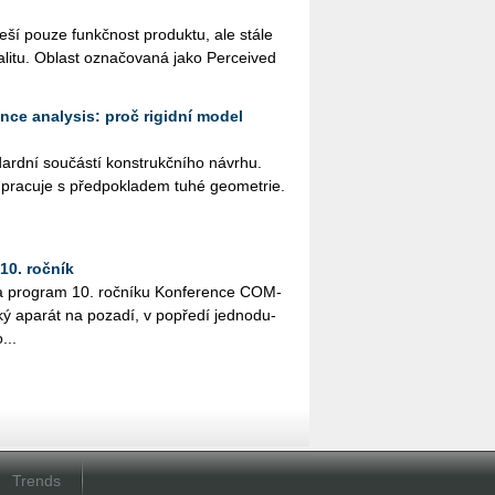
e­ší pouze funkč­nost pro­duk­tu, ale stále
­li­tu. Ob­last ozna­čo­va­ná jako Per­ce­i­ved
ance analysis: proč rigidní model
­dard­ní sou­čás­tí kon­strukč­ní­ho ná­vr­hu.
a­cu­je s před­po­kla­dem tuhé ge­o­me­t­rie.
0. ročník
a pro­gram 10. roč­ní­ku Kon­fe­ren­ce COM­
ký apa­rát na po­za­dí, v po­pře­dí jed­no­du­
...
Trends