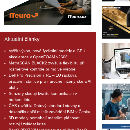
Aktuální
články
Vyšší výkon, nové fyzikální modely a GPU
akcelerace v OpenFOAM v2606
MetraSCAN BLACK2 zvyšuje flexibilitu při
rozměrové kontrole přímo ve výrobě
Dell Pro Precision 7 R1 – 1U racková
pracovní stanice pro náročné inženýrské a AI
úlohy
Senzory sledují kvalitu komunikací i v
horkém létu
ČAS rozšířila Datový standard stavby a
dokončila další milník zavádění BIM v Česku
3D modely pomáhají městům plánovat
rozvoj i zvládat krize
BenQ PD2732U vrcholem nové řady BenQ