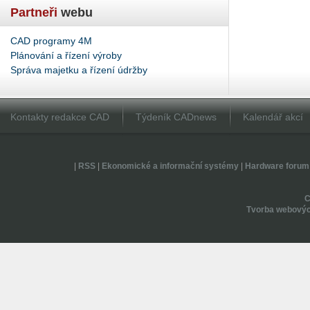
Partneři
webu
CAD programy 4M
Plánování a řízení výroby
Správa majetku a řízení údržby
Kontakty redakce CAD
Týdeník CADnews
Kalendář akcí
|
RSS
|
Ekonomické a informační systémy
|
Hardware forum
Tvorba webovýc