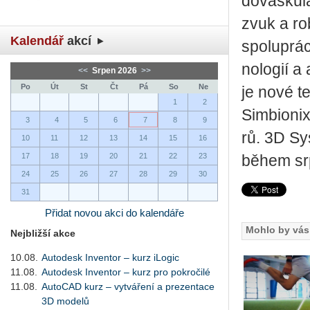
do­vasku­lá
zvuk a ro­b
Kalendář
akcí
spo­lu­prá­
no­lo­gií a
<<
Srpen 2026
>>
Po
Út
St
Čt
Pá
So
Ne
je nové tec
1
2
Sim­bi­o­ni
3
4
5
6
7
8
9
rů. 3D Sys
10
11
12
13
14
15
16
17
18
19
20
21
22
23
během sr
24
25
26
27
28
29
30
31
Přidat novou akci do kalendáře
Mohlo by vás 
Nejbližší akce
10.08.
Autodesk Inventor – kurz iLogic
11.08.
Autodesk Inventor – kurz pro pokročilé
11.08.
AutoCAD kurz – vytváření a prezentace
3D modelů