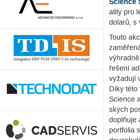
Science
a­li­ty pro
do­la­rů, 
Touto akcí
za­mě­ře­ná
vý­hrad­ně
ře­še­ní ad
vy­ža­du­jí 
Díky této t
Science a v
ských po­st
doplňuje a 
port­fo­lia