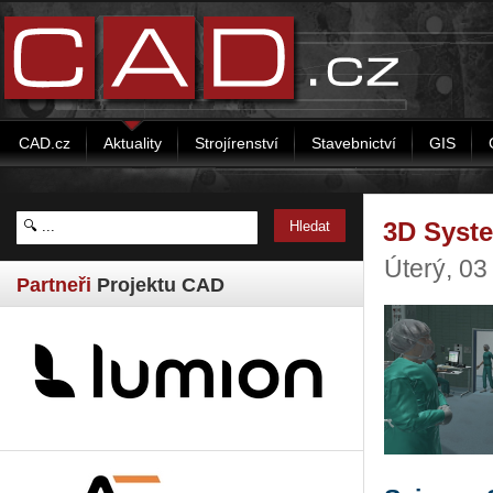
CAD.cz
Aktuality
Strojírenství
Stavebnictví
GIS
3D Syste
Úterý, 03
Partneři
Projektu CAD