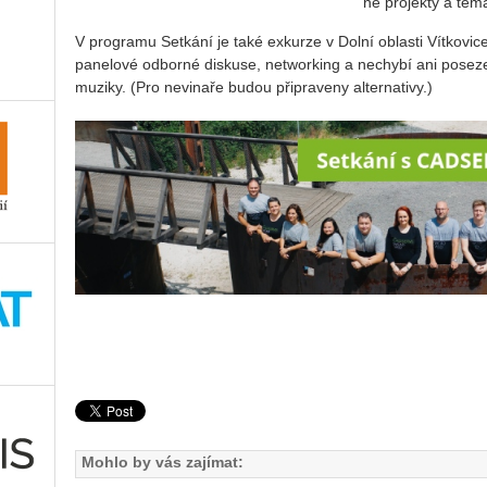
né pro­jek­ty a té­m
V pro­gra­mu Se­tká­ní je také ex­kur­ze v Dolní ob­las­ti Vít­ko­vi­ce
pa­ne­lo­vé od­bor­né dis­ku­se, ne­twor­king a ne­chy­bí ani po­se­
mu­zi­ky. (Pro ne­vi­na­ře budou při­pra­ve­ny al­ter­na­ti­vy.)
Mohlo by vás zajímat: