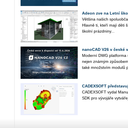
Adeon zve na Letní ško
Vět­ši­na na­šich spo­lu­ob­ča
Hlav­ně ti, kteří mají děti 
škol­ní prázd­ni­ny...
nanoCAD V26 v české ve
Mo­der­ní DWG plat­for­ma s 
nejen zná­mým způ­so­bem p
také množ­stvím mo­du­lů p
CADEXSOFT představuje
CAD­EX­SOFT vydal Ma­nu­f
SDK pro vý­vo­já­ře vy­tvá­ře­