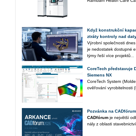
Rambam Health Care Cam
Když konstrukční kapaci
ztráty kontroly nad daty
Vý­rob­ní spo­leč­nos­ti dnes
je ne­do­sta­tek do­stup­né en
týmy řeší více pro­jek­tů...
CoreTech představuje 
Siemens NX
Co­re­Tech Sys­tem (Mol­dex
ově­řo­vá­ní vy­ro­bi­tel­nos­t
Pozvánka na CADfórum
CAD­fó­rum
je nej­vět­ší od­
ná­ly z ob­las­ti sta­veb­nic­tví