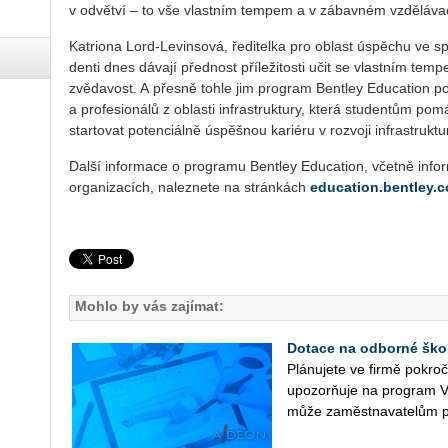
v od­vět­ví – to vše vlast­ním tem­pem a v zá­bav­ném vzdě­lá­va­c
Ka­tri­o­na Lord-Le­vin­so­vá, ře­di­tel­ka pro ob­last úspě­chu ve sp
den­ti dnes dá­va­jí před­nost pří­le­ži­tos­ti učit se vlast­ním te
zvě­da­vost. A přes­ně tohle jim pro­gram Bent­ley Edu­cati­on po­s
a pro­fe­si­o­ná­lů z ob­las­ti in­frastruk­tu­ry, která stu­den­tům p
star­to­vat po­ten­ci­ál­ně úspěš­nou ka­ri­é­ru v roz­vo­ji in­frastruk­tu­r
Další in­for­ma­ce o pro­gra­mu Bent­ley Edu­cati­on, včet­ně in­for­m
or­ga­ni­za­cích, na­lez­ne­te na strán­kách
education.bentley.
Mohlo by vás zajímat:
Dotace na odborné ško
Plá­nu­je­te ve firmě po­kr
upo­zorňuje na pro­gram V
může za­měst­na­va­te­lům p