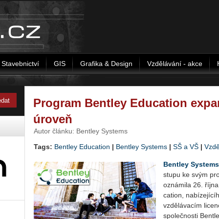
Stavebnictví
GIS
Grafika & Design
Vzdělávání - akce
Program Bentley Education expa
úroveň
Autor článku: Bentley Systems
Tags:
Bentley Education
|
Bentley Systems
|
SŠ a VŠ
|
Vzdě
Bent­ley Sys­tems
stu­pu ke svým pro­f
ozná­mi­la 26. října
cati­on, na­bí­ze­jí­
vzdě­lá­va­cím li­ce
spo­leč­nos­ti Bent­l