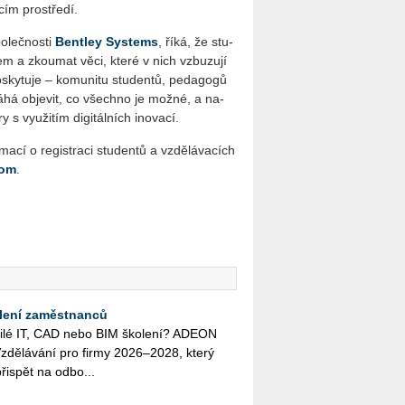
ím pro­stře­dí.
o­leč­nos­ti
Bent­ley Sys­tems
, říká, že stu­
m­pem a zkou­mat věci, které v nich vzbu­zu­jí
ky­tu­je – ko­mu­ni­tu stu­den­tů, pe­da­go­gů
o­má­há ob­je­vit, co všech­no je možné, a na­
y s vy­u­ži­tím di­gi­tál­ních ino­va­cí.
a­cí o re­gis­tra­ci stu­den­tů a vzdě­lá­va­cích
com
.
lení zaměstnanců
o­či­lé IT, CAD nebo BIM ško­le­ní? ADEON
zdě­lá­vá­ní pro firmy 2026–2028, který
ři­spět na od­bo...