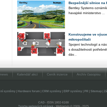
Bezpečnější silnice na 
Bent­ley Sys­tems ozná­mi­la 
ha­vaj­ské mi­nis­ter­stvo ...
Konstruujeme ve výuce 
mikropočítači
Spo­je­ní tech­no­lo­gií a ná­s
s do­sa­ži­tel­nos­tí po­třeb­
dáv...
Dnews
Kalendář akcí
Ceník inzerce
Archív časopisu
ční systémy
|
Hardware forum
|
CRM systémy
|
ERP systémy
|
PR
|
Sitemap
|
Zá
CAD
- ISSN 1802-6168
Tvorba webových stránek
- Webservis © 2009 - 2025