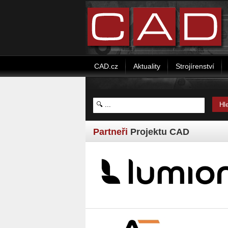
CAD.cz
Aktuality
Strojírenství
Partneři
Projektu CAD