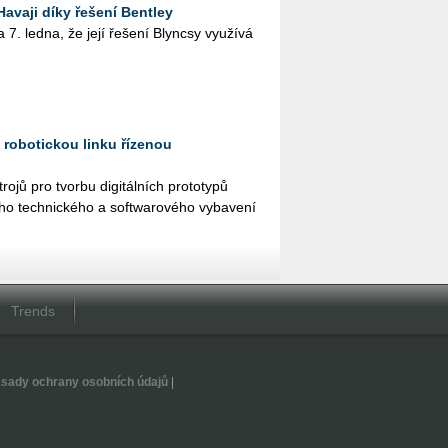
Havaji díky řešení Bentley
7. ledna, že její ře­še­ní Blyn­csy vy­u­ží­vá
robotickou linku řízenou
tro­jů pro tvor­bu di­gi­tál­ních pro­to­ty­pů
né­ho tech­nic­ké­ho a soft­wa­ro­vého vy­ba­ve­ní
Trends
sady ochrany osobních údajů
|