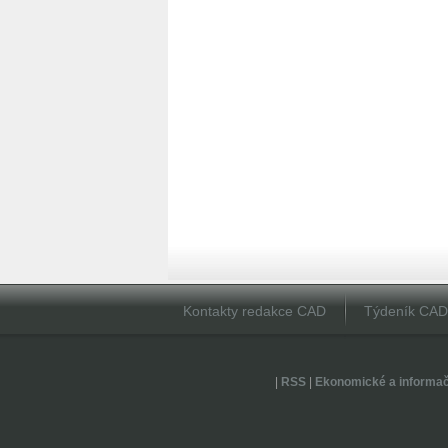
Kontakty redakce CAD
Týdeník CA
|
RSS
|
Ekonomické a informa