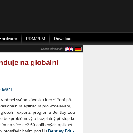
Hardware
PDM/PLM
Download
Google překladač:
nduje na globální
lávání
v rámci svého zá­vaz­ku k roz­ší­ře­ní pří­
e­si­o­nál­ním apli­ka­cím pro vzdě­lá­vá­ní,
 glo­bál­ní ex­pan­zi pro­gra­mu Bent­ley Edu­
cí­ho bez­pro­blé­mo­vý a bez­plat­ný pří­stup ke
n­cím na více než 60 ob­lí­be­ných apli­ka­cí
ey pro­střed­nic­tvím por­tá­lu
Bent­ley Edu­