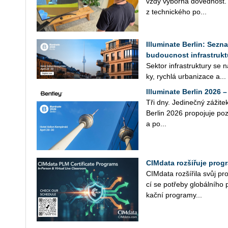
vždy vý­bor­ná do­ved­nost
z tech­nic­ké­ho po...
Illuminate Berlin: Sezn
budoucnost infrastrukt
Sek­tor in­fra­stru­k­tu­ry s
ky, rych­lá ur­ba­ni­za­ce a...
llluminate Berlin 2026 
Tři dny. Je­di­neč­ný zá­ži­tek
Ber­lin 2026 pro­po­ju­je po­
a po­...
CIMdata rozšiřuje prog
CIM­da­ta roz­ší­ři­la svůj pr
cí se po­tře­by glo­bál­ní­ho 
kač­ní pro­gra­my...