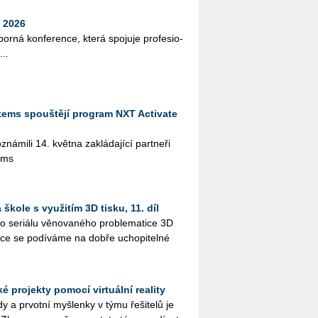
 2026
bor­ná kon­fe­ren­ce, která spo­ju­je pro­fe­si­o­
...
tems spouštějí program NXT Activate
­mi­li 14. květ­na za­klá­da­jí­cí part­ne­ři
ems
škole s využitím 3D tisku, 11. díl
 se­ri­á­lu vě­no­va­né­ho pro­ble­ma­ti­ce 3D
ýuce se po­dí­vá­me na dobře ucho­pi­tel­né
 projekty pomocí virtuální reality
 a pr­vot­ní myš­len­ky v týmu ře­ši­te­lů je