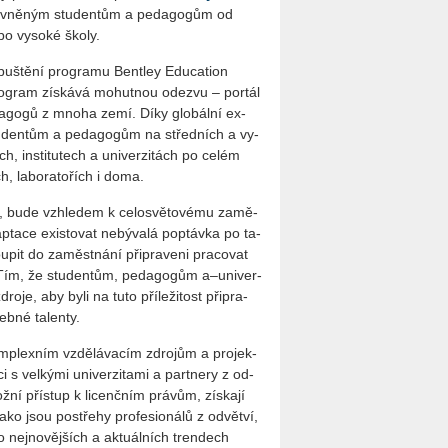
­ně­ným stu­den­tům a pe­da­go­gům od
po vy­so­ké školy.
uš­tě­ní pro­gra­mu Bent­ley Edu­cati­on
 pro­gram zís­ká­vá mo­hut­nou ode­zvu – por­tál
pe­da­go­gů z mnoha zemí. Díky glo­bál­ní ex­
u­den­tům a pe­da­go­gům na střed­ních a vy­
ch, in­sti­tu­tech a uni­ver­zi­tách po celém
, la­bo­ra­to­řích i doma.
­on, bude vzhle­dem k ce­lo­svě­to­vé­mu za­mě­
dap­ta­ce exis­to­vat ne­bý­va­lá po­ptáv­ka po ta­
u­pit do za­měst­ná­ní při­pra­ve­ni pra­co­vat
ě. Tím, že stu­den­tům, pe­da­go­gům a–uni­ver­
­je, aby byli na tuto pří­le­ži­tost při­pra­
eb­né ta­len­ty.
om­plex­ním vzdě­lá­va­cím zdro­jům a pro­jek­
 s vel­ký­mi uni­ver­zi­ta­mi a part­ne­ry z od­
ž­ní pří­stup k li­cenč­ním prá­vům, zís­ka­jí
o jsou po­stře­hy pro­fe­si­o­ná­lů z od­vět­ví,
o nej­no­věj­ších a ak­tu­ál­ních tren­dech