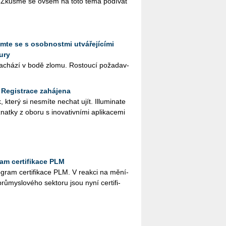
. Zkus­me se ovšem na toto téma po­dí­vat
amte se s osobnostmi utvářejícími
ury
e na­chá­zí v bodě zlomu. Ros­tou­cí po­ža­dav­
– Registrace zahájena
, který si ne­smí­te ne­chat ujít. Illu­mi­na­te
znatky z oboru s ino­va­tiv­ní­mi apli­ka­ce­mi
ram certifikace PLM
o­gram cer­ti­fi­ka­ce PLM. V re­ak­ci na mě­ní­
prů­mys­lo­vé­ho sek­to­ru jsou nyní cer­ti­fi­