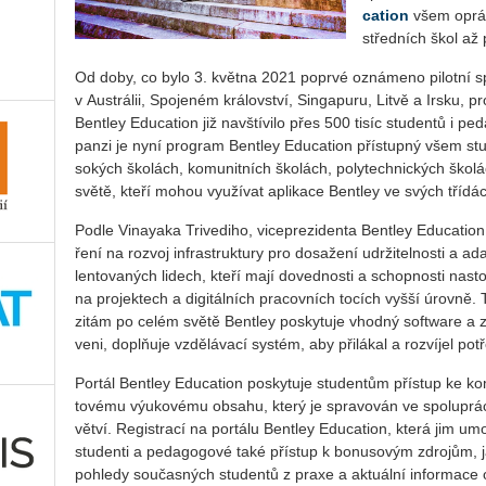
cati­on
všem opráv
střed­ních škol až 
Od doby, co bylo 3. květ­na 2021 po­pr­vé ozná­me­no pi­lot­ní sp
v Aus­trá­lii, Spo­je­ném krá­lov­ství, Sin­ga­pu­ru, Litvě a Irsku,
Bent­ley Edu­cati­on již na­vští­vi­lo přes 500 tisíc stu­den­tů i 
pan­zi je nyní pro­gram Bent­ley Edu­cati­on pří­stup­ný všem st
so­kých ško­lách, ko­mu­nit­ních ško­lách, po­ly­tech­nic­kých ško­lá
světě, kteří mohou vy­u­ží­vat apli­ka­ce Bent­ley ve svých tří­dách
Podle Vi­na­yaka Tri­ve­di­ho, vi­ce­pre­zi­den­ta Bent­ley Edu­cati
ře­ní na roz­voj in­frastruk­tu­ry pro do­sa­že­ní udr­ži­tel­nos­ti a a
len­to­va­ných li­dech, kteří mají do­ved­nos­ti a schop­nos­ti na­sto
na pro­jek­tech a di­gi­tál­ních pra­cov­ních to­cích vyšší úrov­n
zi­tám po celém světě Bent­ley po­sky­tu­je vhod­ný soft­ware a zdro
ve­ni, doplňuje vzdě­lá­va­cí sys­tém, aby při­lá­kal a roz­ví­jel po­tř
Por­tál Bent­ley Edu­cati­on po­sky­tu­je stu­den­tům pří­stup ke k
to­vé­mu vý­u­ko­vé­mu ob­sa­hu, který je spra­vo­ván ve spo­lu­prá­ci
vět­ví. Re­gis­tra­cí na por­tá­lu Bent­ley Edu­cati­on, která jim umo
stu­den­ti a pe­da­go­go­vé také pří­stup k bo­nu­so­vým zdro­jům, jak
po­hle­dy sou­čas­ných stu­den­tů z praxe a ak­tu­ál­ní in­for­ma­ce 