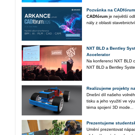
Pozvánka na CADfórum
CAD­fó­rum
je nej­vět­ší od­
ná­ly z ob­las­ti sta­veb­nic­tví
NXT BLD a Bentley Sys
Accelerator
Na kon­fe­ren­ci NXT BLD ozná
NXT BLD a Bent­ley Sys­t
Realizujeme projekty na 
Dneš­ní díl na­še­ho vol­né­ho
tisku a jeho vy­u­ži­tí ve v
téma spo­je­ní 3D mo­de...
Prezentujeme studentské
Umění pre­zen­to­vat ná­pa­dy