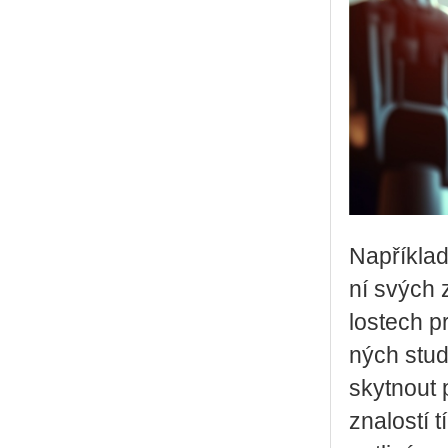
Na­pří­kla
ní svých zá
los­tech pr
ných stu­d
skyt­nout p
zna­los­tí