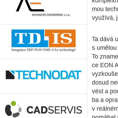
kom­plex­ní
mou tech­n
vy­u­ží­vá,
Ta dává umě
s umě­lou 
To zna­me­
ce EON AI 
vy­zkou­šet
dosud ne­u
vést a po­
ba a opra­
v re­ál­né
po­má­hat 