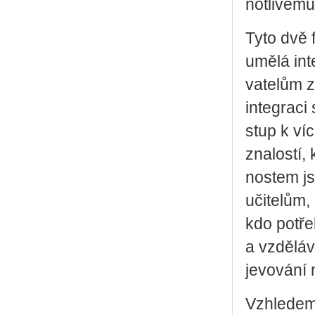
not­li­vé­mu 
Tyto dvě fo
umělá in­te
va­te­lům z
in­te­gra­c
stup k víc
zna­los­tí
nos­tem js
uči­te­lům,
kdo po­tře
a vzdě­lá­v
je­vo­vá­ní
Vzhle­dem 