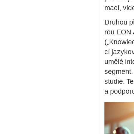
ma­cí, vide
Dru­hou pře
rou EON AI 
(„Knowled­g
cí ja­zy­ko
umělé in­te
seg­ment. 
stu­die. T
a pod­po­r