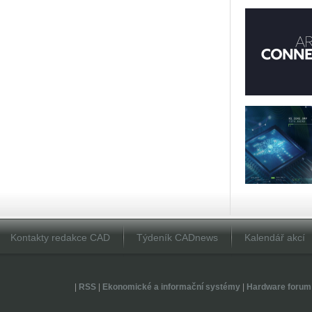
Kontakty redakce CAD
Týdeník CADnews
Kalendář akcí
|
RSS
|
Ekonomické a informační systémy
|
Hardware forum