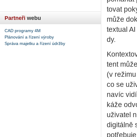
to­vat po­
Partneři
webu
může do­k
tex­tu­al A
CAD programy 4M
Plánování a řízení výroby
dy.
Správa majetku a řízení údržby
Kon­tex­to
tent může 
(v re­ži­mu
co se uži­v
navíc vidí
ká­že od­v
uži­va­tel 
di­gi­tál­n
po­tře­bu­