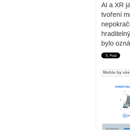
AI a XR jak
tvo­ře­ní m
ne­po­kra­č
hra­di­tel­
bylo ozná
Mohlo by vás 