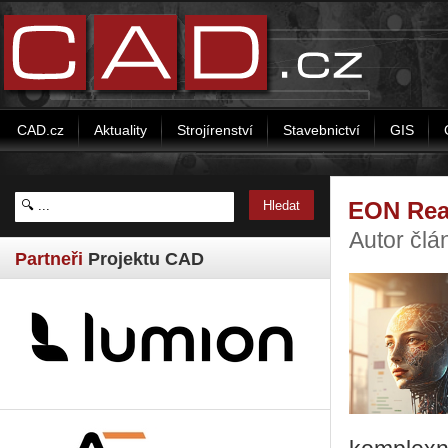
CAD.cz
Aktuality
Strojírenství
Stavebnictví
GIS
EON Real
Autor člá
Partneři
Projektu CAD