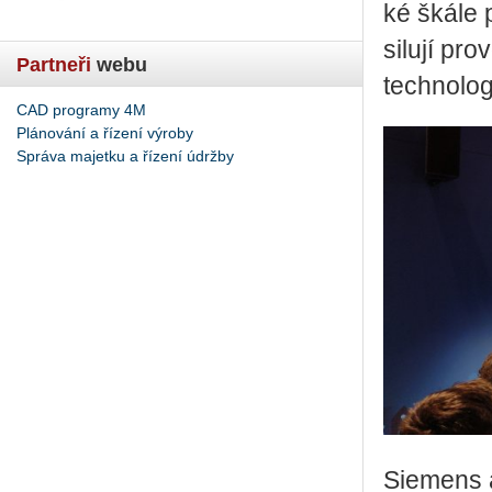
ké škále p
si­lu­jí pro
Partneři
webu
tech­no­lo­g
CAD programy 4M
Plánování a řízení výroby
Správa majetku a řízení údržby
Si­e­mens 