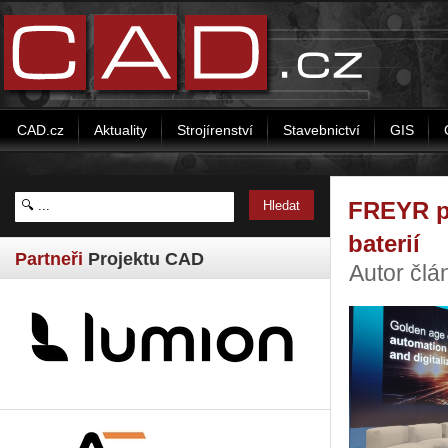
CAD.cz
Aktuality
Strojírenství
Stavebnictví
GIS
FREYR po
baterií
Partneři
Projektu CAD
Autor člá