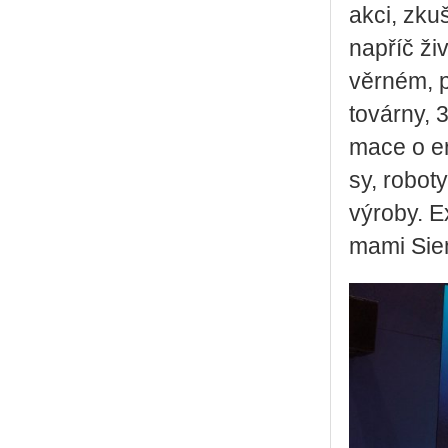
ak­ci, zku­š
na­příč ži­
věr­ném, po
to­vár­ny, 3
ma­ce o er­
sy, ro­bo­t
vý­ro­by. 
ma­mi Si­e