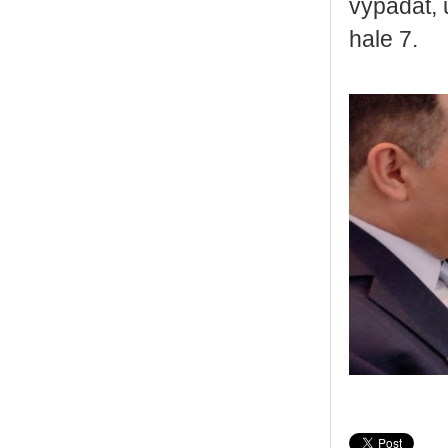
vy­pa­dat, 
hale 7.