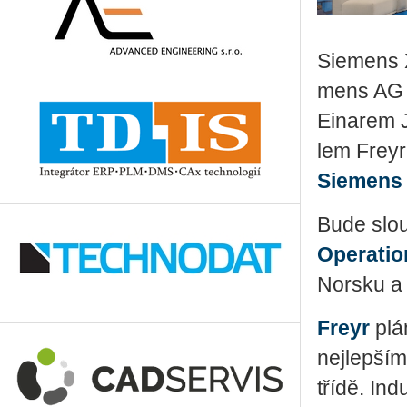
Si­e­mens 
mens AG a 
Ei­na­rem J
lem Freyr B
Si­e­mens 
Bude slouž
Ope­rati­
Nor­sku a
Freyr
plá­
nej­lep­ším
třídě. In­d