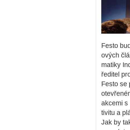
Festo bude 
o­vých člán
ma­ti­ky In
ře­di­tel pr
Festo se př
ote­vře­né­
ak­ce­mi s 
ti­vi­tu a p
Jak by ta­k