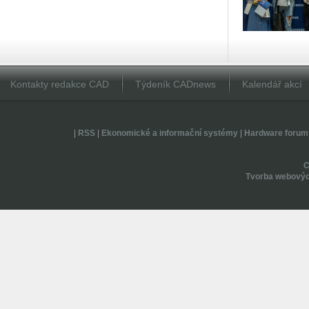
Kontakty redakce CAD
Týdeník CADnews
Kalendář akcí
|
RSS
|
Ekonomické a informační systémy
|
Hardware forum
Tvorba webovýc