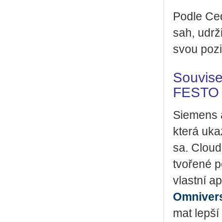
Podle Cedri
sah, udr­ži
svou po­zi­
Souvise
FESTO
Si­e­mens 
která uka­z
sa. Clou­do
tvo­ře­né 
vlast­ní ap
Omni­ver­
mat lepší a