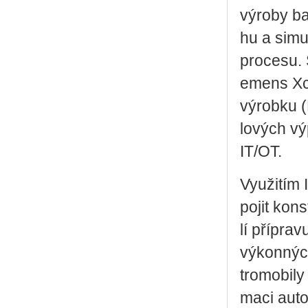
vý­ro­by ba­
hu a si­mu­
pro­ce­su. 
e­mens Xce­
vý­rob­ku 
lo­vých vý­
IT/OT.
Vy­u­ži­tí
po­jit kon­
lí pří­pra­
vý­kon­nýc
tro­mo­bi­l
ma­ci au­to