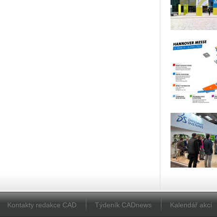
Kontakty redakce CAD
Týdeník CADnews
Kalendář akcí