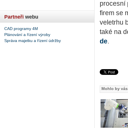
pro­ces­ní 
firem se mo
Partneři
webu
ve­letr­hu 
CAD programy 4M
také na d
Plánování a řízení výroby
de
.
Správa majetku a řízení údržby
Mohlo by vás 