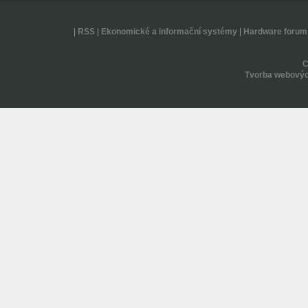
|
RSS
|
Ekonomické a informační systémy
|
Hardware forum
Tvorba webovýc