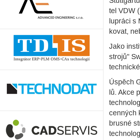
Stutt­gar
tel VDW (N
lu­prá­ci 
ko­vat, neb
Jako in­sti
stro­jů" S
tech­nic­k
Úspěch Grin
lů. Akce po­
tech­no­lo­
cen­ných 
brus­né str
tech­no­lo­