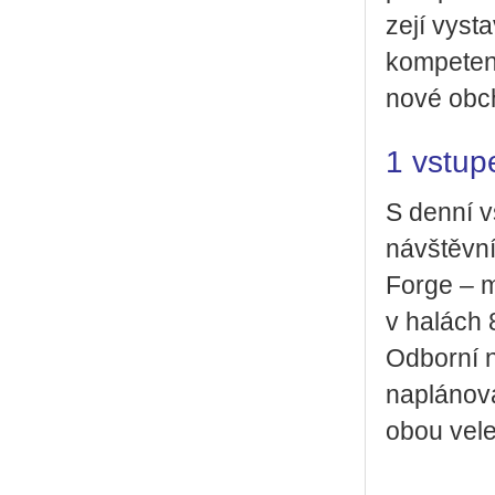
ze­jí vy­sta
kom­pe­ten­
nové ob­ch
1 vstup
S denní v
ná­vštěv­ní
For­ge – me
v ha­lách 
Od­bor­ní 
na­plá­no­v
obou ve­le