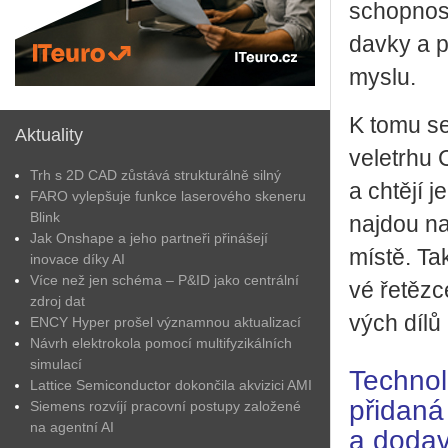
schop­nost 
dav­ky a po
mys­lu.
K tomu se p
Aktuality
ve­letr­hu 
Trh s 2D CAD zůstává strukturálně silný
a chtě­jí 
FARO vylepšuje funkce laserového skeneru
Blink
na­jdou na
Jak Onshape a jeho partneři přinášejí
místě. Tak
inovace díky AI
Více než jen schéma – P&ID jako centrální
vé ře­těz­c
zdroj dat
vých dílů 
ENCY Hyper prošel významnou aktualizací
Návrh elektrokola pomocí multifyzikálních
simulací
Technolo
Lattice Semiconductor dokončila akvizici AMI
přidaná
Siemens rozvíjí pracovní postupy založené
na agentní AI
a dodav