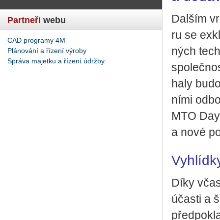
Dal­ším vr
Partneři
webu
ru se ex­kl
CAD programy 4M
ných tech­n
Plánování a řízení výroby
Správa majetku a řízení údržby
spo­leč­no
haly budou
ní­mi od­bo
MTO Days t
a nové pod
Vyhlídk
Díky včas­n
účas­ti a 
před­po­kl