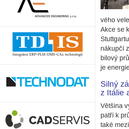
vé­ho ve­le
Akce se ko
Stutt­gar­t
ná­kup­čí z
bi­lo­vý pr
je ener­gie
Silný z
z Itálie
Vět­ši­na v
patří k prů­
také me­zi