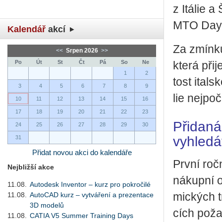
z Itá­lie a
MTO Day
Kalendář
akcí
Za zmín­ku
<<
Srpen 2026
>>
Po
Út
St
Čt
Pá
So
Ne
která při­j
1
2
tost ital­s
3
4
5
6
7
8
9
lie nej­po­
10
11
12
13
14
15
16
17
18
19
20
21
22
23
Přidaná
24
25
26
27
28
29
30
vyhledá
31
Přidat novou akci do kalendáře
První roč
Nejbližší akce
ná­kup­ní o
11.08.
Autodesk Inventor – kurz pro pokročilé
11.08.
AutoCAD kurz – vytváření a prezentace
mic­kých tr
3D modelů
cích po­ža
11.08.
CATIA V5 Summer Training Days