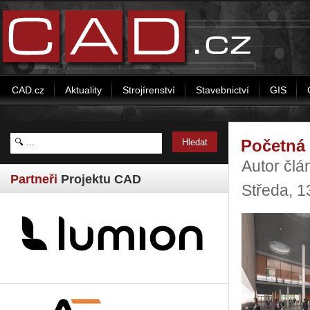
CAD.cz
Aktuality
Strojírenství
Stavebnictví
GIS
Početná 
Autor člá
Partneři
Projektu CAD
Středa, 1