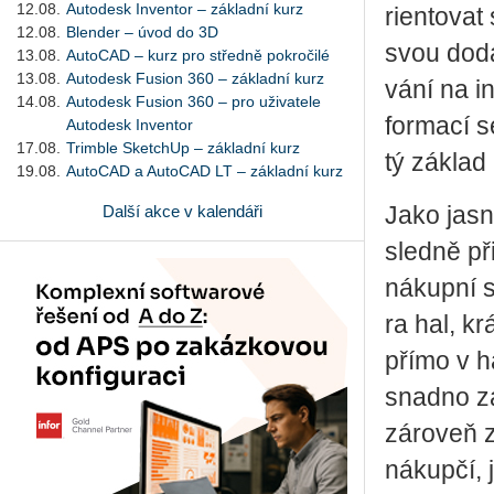
12.08.
Autodesk Inventor – základní kurz
ri­en­to­vat
12.08.
Blender – úvod do 3D
svou do­da
13.08.
AutoCAD – kurz pro středně pokročilé
13.08.
Autodesk Fusion 360 – základní kurz
vá­ní na i
14.08.
Autodesk Fusion 360 – pro uživatele
for­ma­cí s
Autodesk Inventor
17.08.
Trimble SketchUp – základní kurz
tý zá­klad 
19.08.
AutoCAD a AutoCAD LT – základní kurz
Další akce v kalendáři
Jako jasně
sled­ně př
ná­kup­ní s
ra hal, krá
přímo v ha
snad­no za
zá­ro­veň z
ná­kup­čí, j