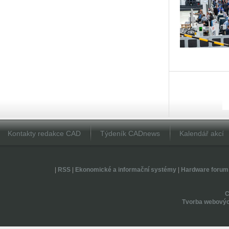
Kontakty redakce CAD
Týdeník CADnews
Kalendář akcí
|
RSS
|
Ekonomické a informační systémy
|
Hardware forum
Tvorba webovýc