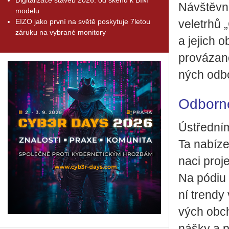
Ná­vštěv­ní­
modelu
EIZO jako první na světě poskytuje 7letou
ve­letrhů „
záruku na vybrané monitory
a je­jich 
pro­vá­za­
ných od­bo
Odborné
Ústřed­ní
Ta na­bí­ze
na­ci pro­j
Na pódiu MT
ní tren­dy v
vých ob­ch
náš­ky a p