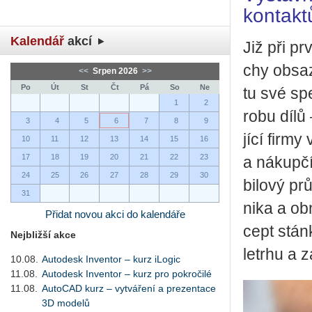
kontakt
Kalendář
akcí
Již při pr
chy ob­sa­z
<<
Srpen 2026
>>
Po
Út
St
Čt
Pá
So
Ne
tu své spe­
1
2
ro­bu dílů 
3
4
5
6
7
8
9
jí­cí firmy 
10
11
12
13
14
15
16
17
18
19
20
21
22
23
a ná­kup­čí
24
25
26
27
28
29
30
bi­lo­vý pr
31
ni­ka a ob­
Přidat novou akci do kalendáře
cept stán­
Nejbližší akce
letr­hu a za
10.08.
Autodesk Inventor – kurz iLogic
11.08.
Autodesk Inventor – kurz pro pokročilé
11.08.
AutoCAD kurz – vytváření a prezentace
3D modelů