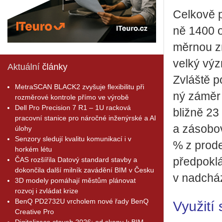
Cel­ko­vě 
ně 1400 od
měr­nou zn
velký vý­zn
Aktuální
články
Zvláš­tě po
MetraSCAN BLACK2 zvyšuje flexibilitu při
ný záměr k
rozměrové kontrole přímo ve výrobě
Dell Pro Precision 7 R1 – 1U racková
bliž­ně 23 
pracovní stanice pro náročné inženýrské a AI
a zá­so­bo­
úlohy
Senzory sledují kvalitu komunikací i v
% z pro­de
horkém létu
ČAS rozšířila Datový standard stavby a
před­po­kl
dokončila další milník zavádění BIM v Česku
v nad­chá­z
3D modely pomáhají městům plánovat
rozvoj i zvládat krize
BenQ PD2732U vrcholem nové řady BenQ
Využití 
Creative Pro
Digitalizace staveb 2026: od skenu k BIM