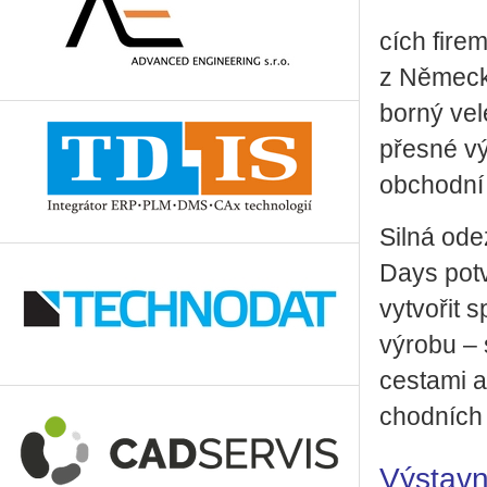
cích firem 
z Ně­mec­k
bor­ný ve­l
přes­né vý­
ob­chod­ní 
Silná ode­
Days po­tv
vy­tvo­řit 
vý­ro­bu – 
cesta­mi a
chod­ních 
Výstavn