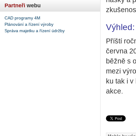
Partneři
webu
zku­še­nos­t
CAD programy 4M
Plánování a řízení výroby
Výhled:
Správa majetku a řízení údržby
Příští roč
červ­na 20
běž­ně s o
mezi vý­ro
ku tak i v
akce.