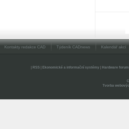
Kontakty redakce CAD
Týdeník CADnews
Kalendář akcí
|
RSS
|
Ekonomické a informační systémy
|
Hardware forum
Tvorba webovýc