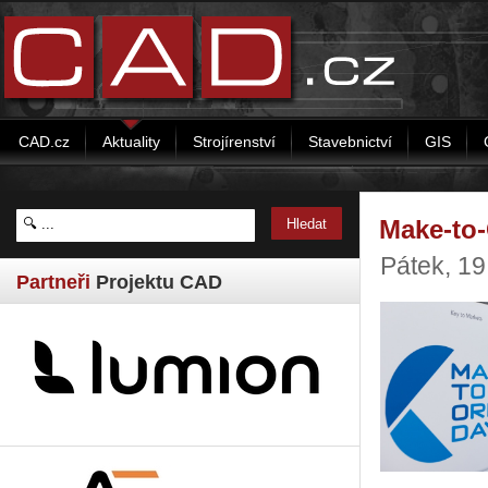
CAD.cz
Aktuality
Strojírenství
Stavebnictví
GIS
Make-to-
Pátek, 1
Partneři
Projektu CAD