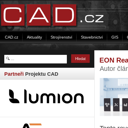
CAD.cz
Aktuality
Strojírenství
Stavebnictví
GIS
EON Real
Autor čl
Partneři
Projektu CAD