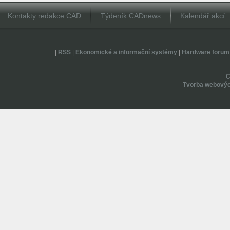
Kontakty redakce CAD
Týdeník CADnews
Kalendář akcí
|
RSS
|
Ekonomické a informační systémy
|
Hardware forum
Tvorba webovýc