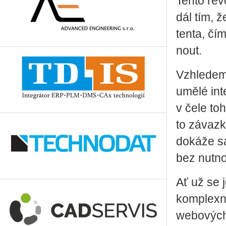
Tento re­v
dál tím, že
ten­ta, čí
nout.
Vzhle­dem k
umělé in­t
v čele to­h
to zá­vaz­k
do­ká­že sa
bez nut­nos­
Ať už se j
kom­plex­n
webo­vých