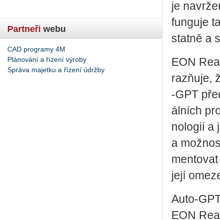
je na­vr­že
fun­gu­je t
Partneři
webu
stat­ně a s
CAD programy 4M
Plánování a řízení výroby
EON Rea­li
Správa majetku a řízení údržby
razňuje, ž
‑GPT před­
ál­ních pro
no­lo­gií a
a mož­nost 
men­to­vat
její ome­ze
Auto­‑GPT 
EON Rea­li