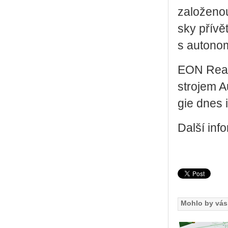
za­lo­že­no
sky pří­vě­t
s au­to­nom
EON Rea­li­
stro­jem Au
gie dnes i 
Další inf
Mohlo by vás 