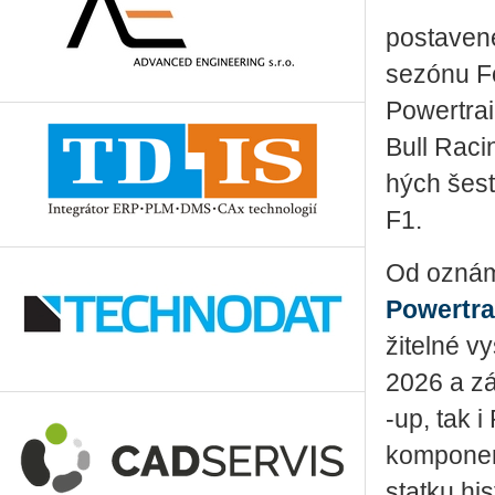
po­sta­ve­n
sezónu Fo
Power­tra­
Bull Ra­ci
hých šesti 
F1.
Od ozná­m
Power­tra
ži­tel­né vy
2026 a zá­
‑up, tak 
kom­po­nen
stat­ku his