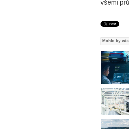
všemi prů­m
Mohlo by vás 