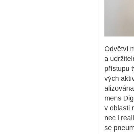
Od­vět­ví m
a udr­ži­te
pří­stu­pu
vých ak­ti­
a­li­zo­vá­
mens Di­gi
v ob­las­ti
nec i re­a­
se pne­u­m