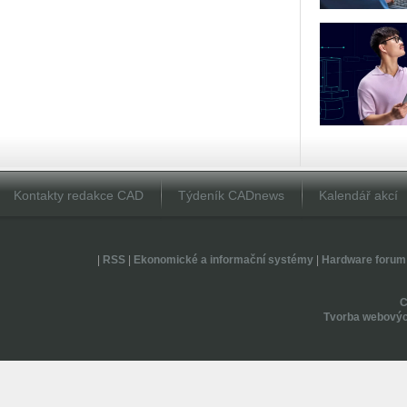
Kontakty redakce CAD
Týdeník CADnews
Kalendář akcí
|
RSS
|
Ekonomické a informační systémy
|
Hardware forum
Tvorba webovýc