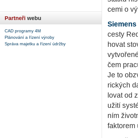
ce­mi o vý­
Partneři
webu
Sie­mens X
CAD programy 4M
cesty Red 
Plánování a řízení výroby
ho­vat st
Správa majetku a řízení údržby
vy­tvo­ře­
čem pra­cu­
Je to ob­zv
ric­kých d
lo­vat od 
u­ži­tí sys
ním ži­vot­
fak­to­rem