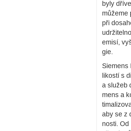
byly dříve 
mů­že­me p
při do­sa­h
udr­ži­tel­
emisí, vyšš
gie.
Sie­mens D
li­kos­tí s 
a slu­žeb 
mens a kom
ti­ma­li­zo­
aby se z d
nos­ti. Od