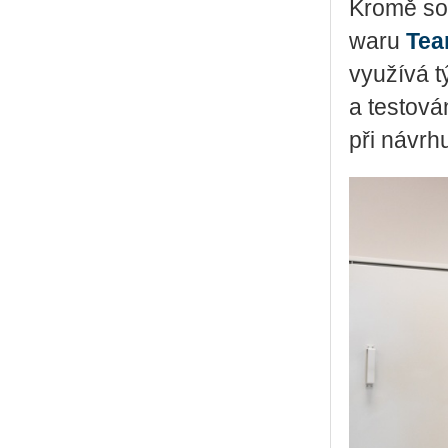
Kromě sof
wa­ru
Te­a
vy­u­ží­vá
a tes­to­v
při ná­vr­h